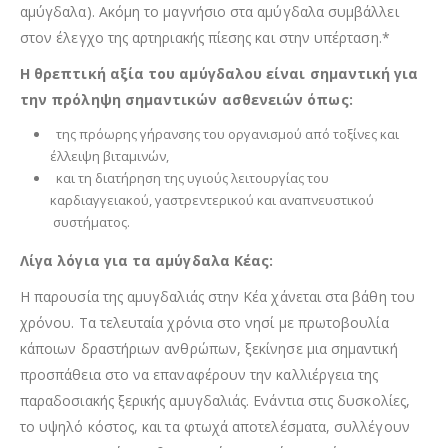
αμύγδαλα). Ακόμη το μαγνήσιο στα αμύγδαλα συμβάλλει
στον έλεγχο της αρτηριακής πίεσης και στην υπέρταση.*
Η θρεπτική αξία του αμύγδαλου είναι σημαντική για
την πρόληψη σημαντικών ασθενειών όπως:
της πρόωρης γήρανσης του οργανισμού από τοξίνες και
έλλειψη βιταμινών,
και τη διατήρηση της υγιούς λειτουργίας του
καρδιαγγειακού, γαστρεντερικού και αναπνευστικού
συστήματος.
Λίγα λόγια για τα αμύγδαλα Κέας:
Η παρουσία της αμυγδαλιάς στην Κέα χάνεται στα βάθη του
χρόνου. Τα τελευταία χρόνια στο νησί με πρωτοβουλία
κάποιων δραστήριων ανθρώπων, ξεκίνησε μια σημαντική
προσπάθεια στο να επαναφέρουν την καλλιέργεια της
παραδοσιακής ξερικής αμυγδαλιάς. Ενάντια στις δυσκολίες,
το υψηλό κόστος, και τα φτωχά αποτελέσματα, συλλέγουν