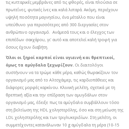
τις κυτταρικές μεμβράνες από τις φθορές, είναι πλούσια σε
πρωτεΐνες, φυτικές ίνες και καλά λιπαρά. Ακόμη, περιέχουν
υψηλή ποσότητα μαγνησίου, ένα μέταλλο που είναι
υπεύθυνο για περισσότερες από 300 διεργασίες στον
ανθρώπινο οργανισμό. Ανάμεσά τους και ο έλεγχος των
επιπέδων σακχάρου, γι’ αυτό και αποτελεί καλή τροφή για
όσους έχουν διαβήτη.
Όλοι οι ξηροί καρποί είναι υγιεινή και θρεπτικοί,
όμως τα αμύγδαλα ξεχωρίζουν.
Οι διαιτολόγοι
συστήνουν να τα τρώμε κάθε μέρα, καθώς θωρακίζουν τον
οργανισμό μας από το Αλτσχάιμερ, τις καρδιοπάθειες και
διάφορες μορφές καρκίνου. Κλινική μελέτη, σχετικά με τη
θρεπτική αξία και την επίδραση των αμυγδάλων στον
οργανισμό μας, έδειξε πως τα αμύγδαλα συμβάλλουν τόσο
στη βελτίωση της HDL χοληστερόλης, όσο και στη μείωση της
LDL χοληστερόλης και των τριγλυκεριδίων. Στη μελέτη, οι
συμμετέχοντες κατανάλωναν 10 g αμύγδαλα τη μέρα (10-15