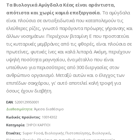
Τα Βιολογικά Αμύγδαλα Κέας είναι αράντιστα,
απότιστα και χωρίς καμιά επεξεργασία.
Τα αμύγδαλα
είναι πλούσια σε αντιοξειδωτικά που καταπολεμούν τις
ελεύθερες ρίζες, γνωστό παράγοντα πρόωρης γήρανσης και
άλλων νοσημάτων. Περιέχουν βιταμίνη Ε που προστατεύει
τις κυτταρικές μεμβράνες από τις φθορές, είναι πλούσια σε
πρωτεΐνες, φυτικές ίνες και καλά λιπαρά. Ακόμη, περιέχουν
υψηλή ποσότητα μαγνησίου, ένα μέταλλο που είναι
υπεύθυνο για περισσότερες από 300 διεργασίες στον
ανθρώπινο οργανισμό. Μεταξύ αυτών και ο έλεγχος των
επιπέδων σακχάρου, γι’ αυτό αποτελεί καλή τροφή για
όσους έχουν διαβήτη.
EAN:
5200129950001
Διαθεσιμότητα:
Άμεσα διαθέσιμο
Κωδικός προϊόντος:
10014302
Κατηγορία:
ΞΗΡΟΙ ΚΑΡΠΟΙ
Ετικέτες:
Super Food
,
Βιολογικής Πιστοποίησης
,
Βιολογικό
,
Ελληνικό Προϊόν
,
Πλούσιο σε αντιοξειδωτικά και ιχνοστοιχεία
,