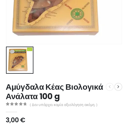
Αμύγδαλα Κέας Βιολογικά
Ανάλατα 100 g
( Δεν υπάρχει καμία αξιολόγηση ακόμη. )
0
από 5
3,00
€