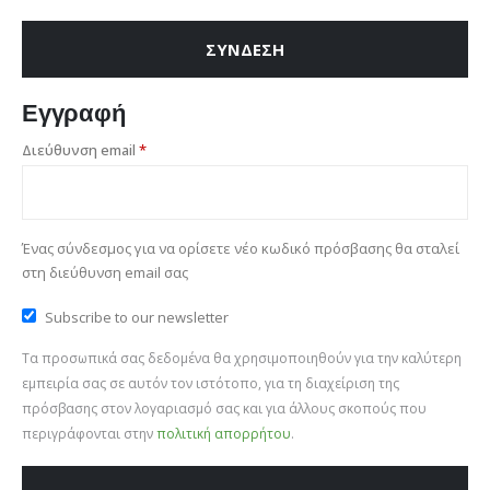
ΣΎΝΔΕΣΗ
Εγγραφή
Απαιτείται
Διεύθυνση email
*
Ένας σύνδεσμος για να ορίσετε νέο κωδικό πρόσβασης θα σταλεί
στη διεύθυνση email σας
Subscribe to our newsletter
Τα προσωπικά σας δεδομένα θα χρησιμοποιηθούν για την καλύτερη
εμπειρία σας σε αυτόν τον ιστότοπο, για τη διαχείριση της
πρόσβασης στον λογαριασμό σας και για άλλους σκοπούς που
περιγράφονται στην
πολιτική απορρήτου
.