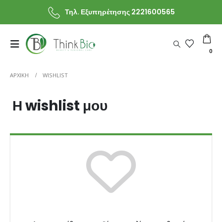
Τηλ. Εξυπηρέτησης 2221600565
0
ΑΡΧΙΚΗ
WISHLIST
Η wishlist μου