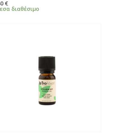
πό 5
80
€
εσα διαθέσιμο