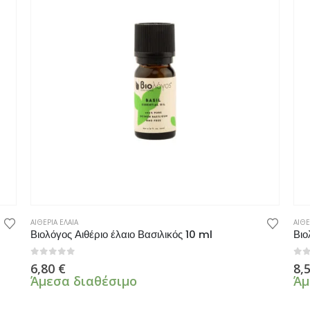
ΑΙΘΕΡΙΑ ΕΛΑΙΑ
ΑΙΘΕ
Βιολόγος Αιθέριο έλαιο Βασιλικός 10 ml
Βιο
0
από 5
0
α
6,80
€
8,
Άμεσα διαθέσιμο
Άμ