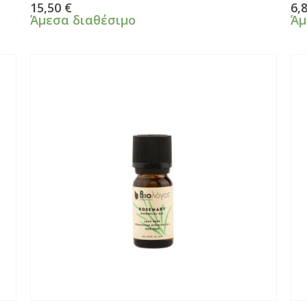
0
από 5
0
α
15,50
€
6,
Άμεσα διαθέσιμο
Άμ