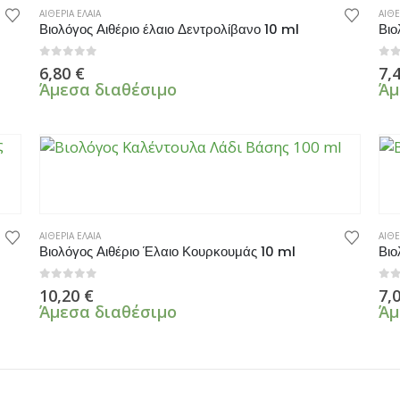
ΑΙΘΕΡΙΑ ΕΛΑΙΑ
ΑΙΘΕ
Βιολόγος Αιθέριο έλαιο Δεντρολίβανο 10 ml
Βιο
0
από 5
0
α
6,80
€
7,
Άμεσα διαθέσιμο
Άμ
ΑΙΘΕΡΙΑ ΕΛΑΙΑ
ΑΙΘΕ
Βιολόγος Αιθέριο Έλαιο Κουρκουμάς 10 ml
Βιο
0
από 5
0
α
10,20
€
7,
Άμεσα διαθέσιμο
Άμ