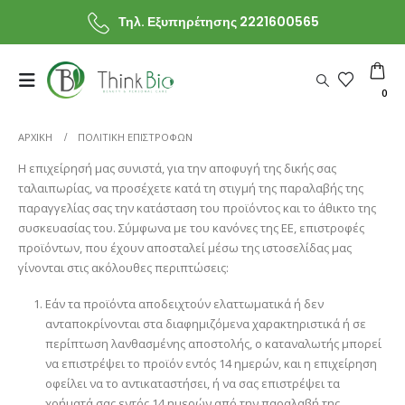
Τηλ. Εξυπηρέτησης 2221600565
0
ΑΡΧΙΚΗ
ΠΟΛΙΤΙΚΉ ΕΠΙΣΤΡΟΦΏΝ
Η επιχείρησή μας συνιστά, για την αποφυγή της δικής σας
ταλαιπωρίας, να προσέχετε κατά τη στιγμή της παραλαβής της
παραγγελίας σας την κατάσταση του προϊόντος και το άθικτο της
συσκευασίας του. Σύμφωνα με του κανόνες της ΕΕ, επιστροφές
προϊόντων, που έχουν αποσταλεί μέσω της ιστοσελίδας μας
γίνονται στις ακόλουθες περιπτώσεις:
Εάν τα προϊόντα αποδειχτούν ελαττωματικά ή δεν
ανταποκρίνονται στα διαφημιζόμενα χαρακτηριστικά ή σε
περίπτωση λανθασμένης αποστολής, ο καταναλωτής μπορεί
να επιστρέψει το προϊόν εντός 14 ημερών, και η επιχείρηση
οφείλει να το αντικαταστήσει, ή να σας επιστρέψει τα
χρήματά σας εντός 14 ημερών από την παραλαβή της