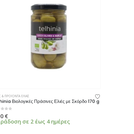
Σ & ΠΡΟΪΟΝΤΑ ΕΛΙΑΣ
hinia Βιολογικές Πράσινες Ελιές με Σκόρδο 170 g
πό 5
50
€
ράδοση σε 2 έως 4 ημέρες