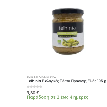
ΕΛΙΕΣ & ΠΡΟΪΟΝΤΑ ΕΛΙΑΣ
Telhinia Βιολογικές Πάστα Πράσινης Ελιάς 195 g
0
από 5
3,80
€
Παράδοση σε 2 έως 4 ημέρες