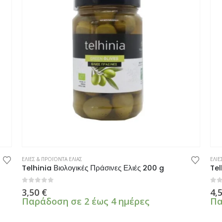
ΕΛΙΕΣ & ΠΡΟΪΟΝΤΑ ΕΛΙΑΣ
ΕΛΙΕ
Telhinia Βιολογικές Πράσινες Ελιές 200 g
Tel
0
από 5
0
α
3,50
€
4,
Παράδοση σε 2 έως 4 ημέρες
Πα