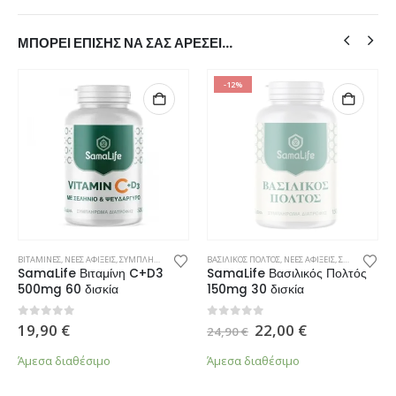
ΜΠΟΡΕΊ ΕΠΊΣΗΣ ΝΑ ΣΑΣ ΑΡΈΣΕΙ…
-12%
ΛΗΡΩΜΑΤΑ ΔΙΑΤΡΟΦΗΣ
ΒΙΤΑΜΙΝΕΣ
,
ΝΕΕΣ ΑΦΙΞΕΙΣ
,
ΣΥΜΠΛΗΡΩΜΑΤΑ ΔΙΑΤΡΟΦΗΣ
ΒΑΣΙΛΙΚΟΣ ΠΟΛΤΟΣ
,
ΝΕΕΣ ΑΦΙΞΕΙΣ
,
ΣΥΜΠΛΗΡΩΜΑΤΑ ΔΙΑΤΡΟΦΗΣ
SamaLife Βιταμίνη C+D3
SamaLife Βασιλικός Πολτός
500mg 60 δισκία
150mg 30 δισκία
Original
Η
0
από 5
0
από 5
19,90
€
22,00
€
24,90
€
price
τρέχουσα
was:
τιμή
Άμεσα διαθέσιμο
Άμεσα διαθέσιμο
24,90 €.
είναι:
22,00 €.