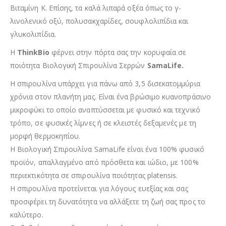
Βιταμίνη Κ. Επίσης, τα καλά λιπαρά οξέα όπως το γ-
λινολενικό οξύ, πολυσακχαρίδες, σουφλολιπίδια και
γλυκολιπίδια.
Η
ThinkBio
φέρνει στην πόρτα σας την κορυφαία σε
ποιότητα Βιολογική Σπιρουλίνα Σερρών
SamaLife.
Η σπιρουλίνα υπάρχει για πάνω από 3,5 δισεκατομμύρια
χρόνια στον πλανήτη μας. Είναι ένα βρώσιμο κυανοπράσινο
μικροφύκι το οποίο αναπτύσσεται με φυσικό και τεχνικό
τρόπο, σε φυσικές λίμνες ή σε κλειστές δεξαμενές με τη
μορφή θερμοκηπίου.
Η Βιολογική Σπιρουλίνα SamaLife είναι ένα 100% φυσικό
προϊόν, απαλλαγμένο από πρόσθετα και ιώδιο, με 100%
περιεκτικότητα σε σπιρουλίνα ποιότητας platensis.
Η σπιρουλίνα προτείνεται για λόγους ευεξίας και σας
προσφέρει τη δυνατότητα να αλλάξετε τη ζωή σας προς το
καλύτερο.