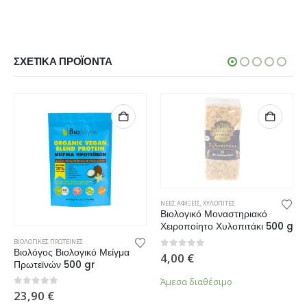
ΣΧΕΤΙΚΆ ΠΡΟΪΌΝΤΑ
ΝΕΕΣ ΑΦΙΞΕΙΣ
,
ΧΥΛΟΠΙΤΕΣ
Βιολογικό Μοναστηριακό
Χειροποίητο Χυλοπιτάκι 500 g
ΒΙΟΛΟΓΙΚΕΣ ΠΡΩΤΕΙΝΕΣ
Βιολόγος Βιολογικό Μείγμα
0
από 5
4,00
€
Πρωτεϊνών 500 gr
Άμεσα διαθέσιμο
0
από 5
23,90
€