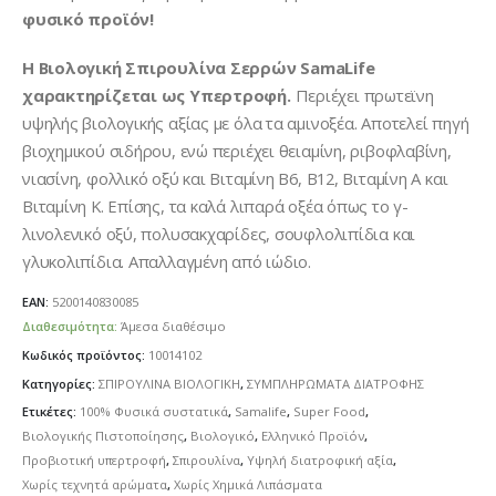
φυσικό προϊόν!
Η Βιολογική Σπιρουλίνα Σερρών SamaLife
χαρακτηρίζεται ως Υπερτροφή.
Περιέχει πρωτεϊνη
υψηλής βιολογικής αξίας με όλα τα αμινοξέα. Αποτελεί πηγή
βιοχημικού σιδήρου, ενώ περιέχει θειαμίνη, ριβοφλαβίνη,
νιασίνη, φολλικό οξύ και Βιταμίνη Β6, Β12, Βιταμίνη Α και
Βιταμίνη Κ. Επίσης, τα καλά λιπαρά οξέα όπως το γ-
λινολενικό οξύ, πολυσακχαρίδες, σουφλολιπίδια και
γλυκολιπίδια. Απαλλαγμένη από ιώδιο.
EAN:
5200140830085
Διαθεσιμότητα:
Άμεσα διαθέσιμο
Κωδικός προϊόντος:
10014102
Κατηγορίες:
ΣΠΙΡΟΥΛΙΝΑ ΒΙΟΛΟΓΙΚΗ
,
ΣΥΜΠΛΗΡΩΜΑΤΑ ΔΙΑΤΡΟΦΗΣ
Ετικέτες:
100% Φυσικά συστατικά
,
Samalife
,
Super Food
,
Βιολογικής Πιστοποίησης
,
Βιολογικό
,
Ελληνικό Προϊόν
,
Προβιοτική υπερτροφή
,
Σπιρουλίνα
,
Υψηλή διατροφική αξία
,
Χωρίς τεχνητά αρώματα
,
Χωρίς Χημικά Λιπάσματα