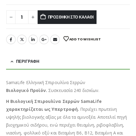
ΠΡΟΣΘΉΚΗ ΣΤΟ ΚΑΛΆΘΙ
ADD TO WISHLIST
ΠΕΡΙΓΡΑΦΉ
SamaLife Ελληνική Σπιρουλίνα Σερρών
Βιολογικό Προϊόν.
Συσκευασία 240 δισκίων.
Η Βιολογική Σπιρουλίνα Σερρών SamaLife
χαρακτηρίζεται ως Υπερτροφή.
Περιέχει πρωτεϊνη
υψηλής βιολογικής αξίας με όλα τα αμινοξέα. Αποτελεί πηγή
βιοχημικού σιδήρου, ενώ περιέχει θειαμίνη, ριβοφλαβίνη,
νιασίνη, φολλικό οξύ και Βιταμίνη Β6, Β12, Βιταμίνη Α και