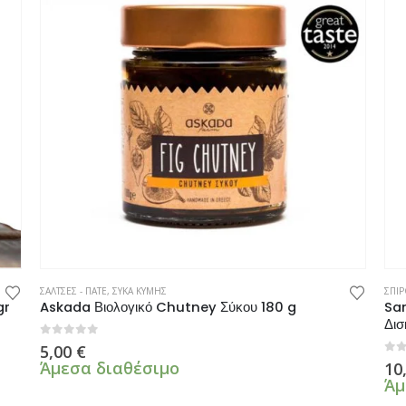
ΣΑΛΤΣΕΣ - ΠΑΤΕ
,
ΣΥΚΑ ΚΥΜΗΣ
ΣΠΙΡ
gr
Askada Βιολογικό Chutney Σύκου 180 g
Sam
Δισ
0
από 5
5,00
€
0
α
Άμεσα διαθέσιμο
10
Άμ