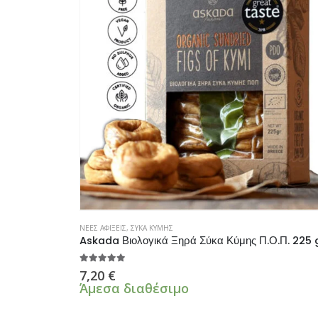
ΝΕΕΣ ΑΦΙΞΕΙΣ
,
ΣΥΚΑ ΚΥΜΗΣ
Askada Βιολογικά Ξηρά Σύκα Κύμης Π.Ο.Π. 225 
5.00
από 5
7,20
€
Άμεσα διαθέσιμο