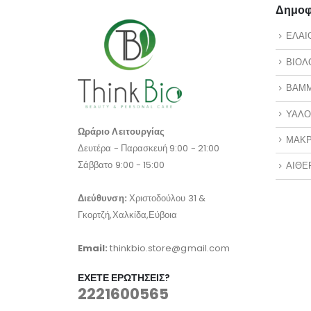
Δημοφι
ΕΛΑΙ
ΒΙΟΛ
ΒΑΜ
ΥΑΛΟ
Ωράριο Λειτουργίας
ΜΑΚΡ
Δευτέρα - Παρασκευή 9:00 - 21:00
Σάββατο 9:00 - 15:00
ΑΙΘΕ
Διεύθυνση:
Χριστοδούλου 31 &
Γκορτζή,Χαλκίδα,Εύβοια
Email:
thinkbio.store@gmail.com
ΈΧΕΤΕ ΕΡΩΤΉΣΕΙΣ?
2221600565