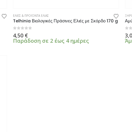
ΕΛΙΕΣ & ΠΡΟΪΟΝΤΑ ΕΛΙΑΣ
ΞΗΡΟ
Telhinia Βιολογικές Πράσινες Ελιές με Σκόρδο 170 g
Αμύ
0
από 5
0
α
4,50
€
3,
Παράδοση σε 2 έως 4 ημέρες
Άμ