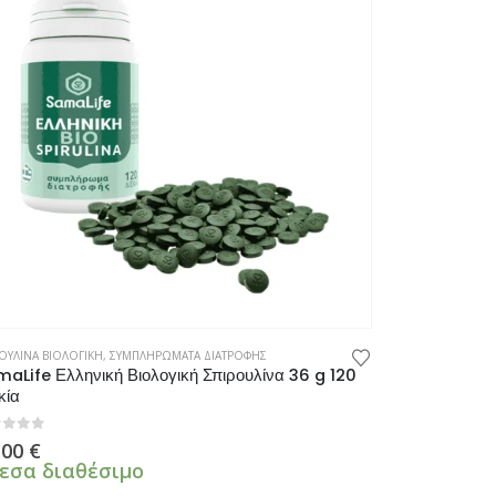
ΟΥΛΙΝΑ ΒΙΟΛΟΓΙΚΗ
,
ΣΥΜΠΛΗΡΩΜΑΤΑ ΔΙΑΤΡΟΦΗΣ
aLife Ελληνική Βιολογική Σπιρουλίνα 36 g 120
κία
πό 5
,00
€
εσα διαθέσιμο