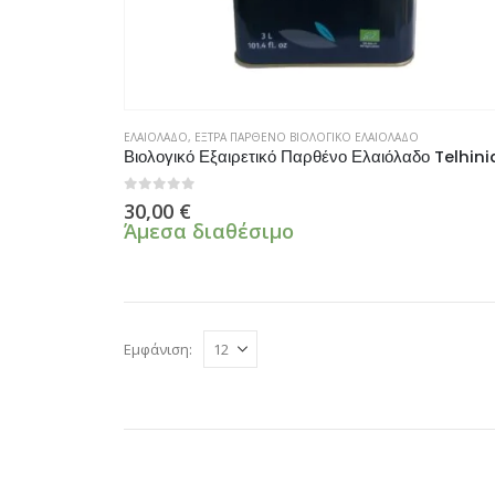
ΕΛΑΙΟΛΑΔΟ
,
ΕΞΤΡΑ ΠΑΡΘΕΝΟ ΒΙΟΛΟΓΙΚΟ ΕΛΑΙΟΛΑΔΟ
Βιολογικό Εξαιρετικό Παρθένο Ελαιόλαδο Telhini
0
από 5
30,00
€
Άμεσα διαθέσιμο
Εμφάνιση: