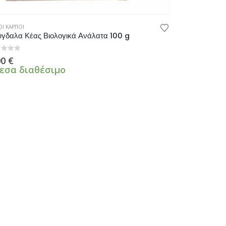
Ι ΚΑΡΠΟΙ
γδαλα Κέας Βιολογικά Ανάλατα 100 g
πό 5
00
€
εσα διαθέσιμο