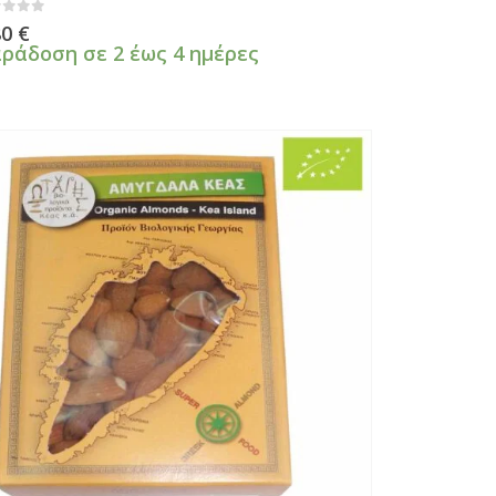
πό 5
80
€
ράδοση σε 2 έως 4 ημέρες