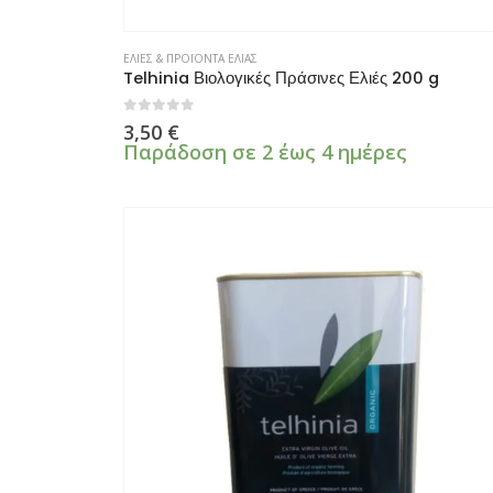
ΕΛΙΕΣ & ΠΡΟΪΟΝΤΑ ΕΛΙΑΣ
Telhinia Βιολογικές Πράσινες Ελιές 200 g
0
από 5
3,50
€
Παράδοση σε 2 έως 4 ημέρες