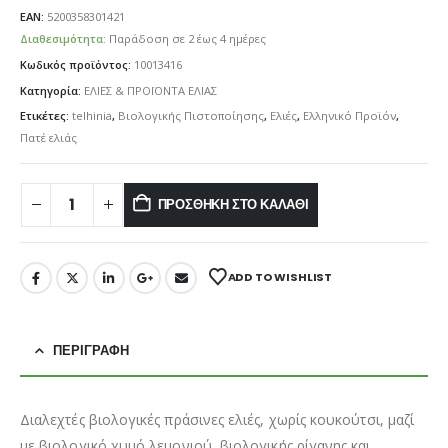
EAN:
5200358301421
Διαθεσιμότητα:
Παράδοση σε 2 έως 4 ημέρες
Κωδικός προϊόντος:
10013416
Κατηγορία:
ΕΛΙΕΣ & ΠΡΟΪΟΝΤΑ ΕΛΙΑΣ
Ετικέτες:
telhinia
,
Βιολογικής Πιστοποίησης
,
Ελιές
,
Ελληνικό Προϊόν
,
Πατέ ελιάς
ΠΡΟΣΘΉΚΗ ΣΤΟ ΚΑΛΆΘΙ
ADD TO WISHLIST
ΠΕΡΙΓΡΑΦΉ
Διαλεχτές βιολογικές πράσινες ελιές, χωρίς κουκούτσι, μαζί
με βιολογικό χυμό λεμονιού, βιολογικής ρίγανης και