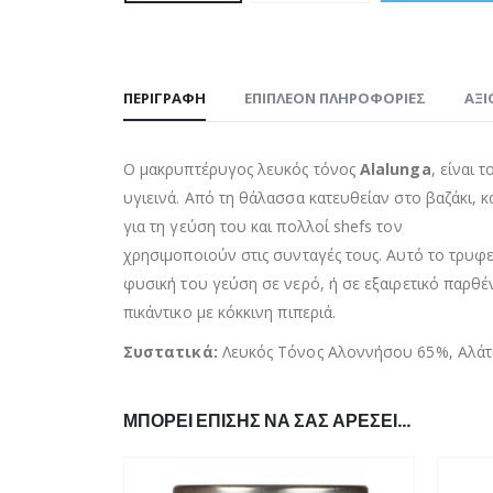
ΠΕΡΙΓΡΑΦΉ
ΕΠΙΠΛΈΟΝ ΠΛΗΡΟΦΟΡΊΕΣ
ΑΞΙ
Ο μακρυπτέρυγος λευκός τόνος
Alalunga
, είναι 
υγιεινά. Από τη θάλασσα κατευθείαν στο βαζάκι, 
για τη γεύση του και πολλοί shefs τον
χρησιμοποιούν στις συνταγές τους. Αυτό το τρυφε
φυσική του γεύση σε νερό, ή σε εξαιρετικό παρθέ
πικάντικο με κόκκινη πιπεριά.
Συστατικά:
Λευκός Τόνος Αλοννήσου 65%, Αλάτ
ΜΠΟΡΕΊ ΕΠΊΣΗΣ ΝΑ ΣΑΣ ΑΡΈΣΕΙ…