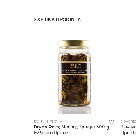
ΣΧΕΤΙΚΆ ΠΡΟΪΌΝΤΑ
ΒΙΟΛΟΓΙΚ
ε Μαύρη
Βιολόγ
Ορού Γ
0
από 5
42,90
ρες
Άμεσα 
ΕΛΛΗΝΙΚΗ ΤΡΟΥΦΑ
Dryas Φέτες Μαύρης Τρούφα 500 g
Ελληνικό Προϊόν