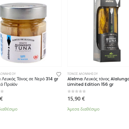
ΛΟΝΝΗΣΟΥ
ΤΟΝΟΣ ΑΛΟΝΝΗΣΟΥ
 Λευκός Τόνος σε Νερό 314 gr
Alelma Λευκός τόνος Alalung
κό Προϊόν
Limited Edition 156 gr
0
από 5
€
15,90
€
διαθέσιμο
Άμεσα διαθέσιμο