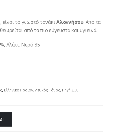
a
, είναι το γνωστό τονάκι
Αλοννήσου
. Από τα
θεωρείται από τα πιο εύγευστα και υγιεινά.
, Αλάτι, Νερό 35
ς
,
Ελληνικό Προϊόν
,
Λευκός Τόνος
,
Πηγή Ω3
,
ΘΙ