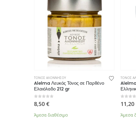
ΤΟΝΟΣ ΑΛΟΝΝΗΣΟΥ
ΤΟΝΟΣ Α
ε Παρθένο
Alelma Λευκός Τόνος σε Παρθένο
Alelma
Ελαιόλαδο 212 gr
Ελληνι
0
από 5
0
από 5
8,50
€
11,20
Άμεσα διαθέσιμο
Άμεσα 