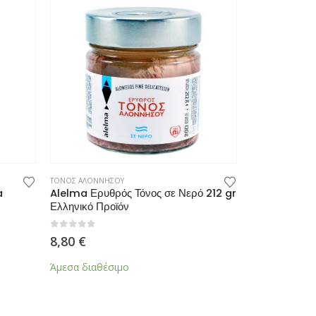
ΤΟΝΟΣ ΑΛΟΝΝΗΣΟΥ
ΤΟΝΟΣ ΑΛΟΝΝΗΣ
a
Alelma Ερυθρός Τόνος σε Νερό 212 gr
Alelma Ερυθ
Ελληνικό Προϊόν
Ελαιόλαδο 21
0
από 5
0
από 5
8,80
€
9,00
€
Άμεσα διαθέσιμο
Άμεσα διαθέσ