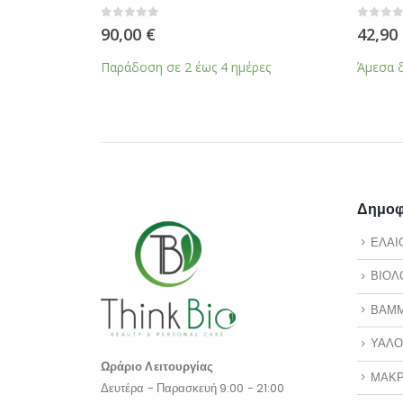
0
από 5
90,00
€
Παράδοση σε 2 έως 4 ημέρες
Δημοφι
ΕΛΑΙ
ΒΙΟΛ
ΒΑΜ
ΥΑΛΟ
Ωράριο Λειτουργίας
ΜΑΚΡ
Δευτέρα - Παρασκευή 9:00 - 21:00