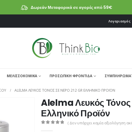
Δωρεάν Μεταφορικά σε αγορές από 59€
Λογαριασμός
ΜΕΛΙΣΣΟΚΟΜΙΚΑ
ΠΡΟΣΩΠΙΚΗ ΦΡΟΝΤΙΔΑ
ΣΥΜΠΛΗΡΩΜΑΤ
ΣΟΥ
ALELMA ΛΕΥΚΌΣ ΤΌΝΟΣ ΣΕ ΝΕΡΌ 212 GR ΕΛΛΗΝΙΚΌ ΠΡΟΪΌΝ
Alelma Λευκός Τόνος 
Ελληνικό Προϊόν
( Δεν υπάρχει καμία αξιολόγηση ακό
0
από 5