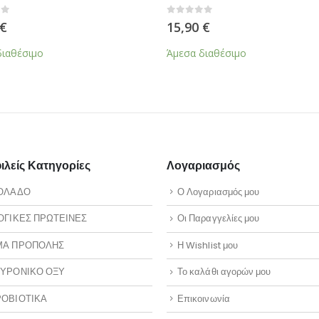
0
από 5
15,90
€
Άμεσα διαθέσιμο
λείς Κατηγορίες
Λογαριασμός
ΟΛΑΔΟ
Ο Λογαριασμός μου
ΟΓΙΚΕΣ ΠΡΩΤΕΙΝΕΣ
Οι Παραγγελίες μου
ΜΑ ΠΡΟΠΟΛΗΣ
Η Wishlist μου
ΥΡΟΝΙΚΟ ΟΞΥ
Το καλάθι αγορών μου
ΟΒΙΟΤΙΚΑ
Επικοινωνία