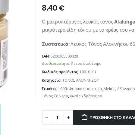
8,40
€
Ο μακρυπτέρυγος λευκός τόνος
Alalung
μικρότερα είδη τόνου με το κρέας του να 
Συστατικά:
Λευκός Τόνος Αλοννήσου 65%
EAN:
5200365500428
Διαθεσιμότητα:
Άμεσα διαθέσιμο
Κωδικός προϊόντος:
10010101
Κατηγορία:
ΤΟΝΟΣ ΑΛΟΝΝΗΣΟΥ
Ετικέτες:
100% Φυσικά συστατικά
,
Alelma
,
Αλόννησο
Τόνος Σε Νερό
,
Χωρίς Υδράργυρο
ΠΡΟΣΘΉΚΗ ΣΤΟ ΚΑΛΆ