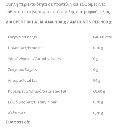
υψηλή περιεκτικότητα σε πρωτεΐνη και εδώδιμες ίνες,
καθιστούν το βούτυρο αυτό υψηλής διατροφικής αξίας.
ΔΙΑΘΡΕΠΤΙΚΗ ΑΞΙΑ ΑΝΑ 100 g / AMOUNTS PER 100 g
Ενέργεια/Energy
846.60 kcal
Πρωτεΐνες/Proteins
0.10 g
Υδατάνθρακες/Carbohydrates
0 g
Σάκχαρα/Sugars
0 g
Λιπαρά/Total fat
94 g
Κορεσμένα Λιπαρά/Saturated Fat
68.60 g
Εδώδιμες ίνες/Dietary fiber
0.10 g
Αλάτι/Salt
0,20 g
Συστατικά: