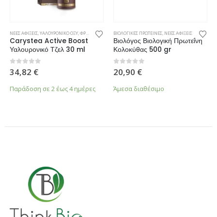
ΝΕΕΣ ΑΦΙΞΕΙΣ
,
ΥΑΛΟΥΡΟΝΙΚΟ ΟΞΥ
,
ΦΡΟΝΤΙΔΑ ΠΡΟΣΩΠΟΥ
ΒΙΟΛΟΓΙΚΕΣ ΠΡΩΤΕΙΝΕΣ
,
ΝΕΕΣ ΑΦΙΞΕΙΣ
Carystea Active Boost
Βιολόγος Βιολογική Πρωτεΐνη
Υαλουρονικό Τζελ 30 ml
Κολοκύθας 500 gr
0
από 5
0
από 5
34,82
€
20,90
€
Παράδοση σε 2 έως 4 ημέρες
Άμεσα διαθέσιμο