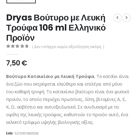
Dryas Βούτυρο με Λευκή
Τρούφα 106 ml Ελληνικό
Προϊόν
( Δεν υπάρχει καμία αξιολόγηση ακόμη. )
0
από 5
7,50
€
Βούτυρο Κατσικίσιο με Λευκή Τρούφα.
Το κατσίκι είναι
ένα ζώο που εκτρέφεται ελεύθερο και επιλέγει από μόνο
του καθαρή τροφή. Το κατσικίσιο βούτυρο είναι ένα φυσικό
προϊόν, το οποίο περιέχει πρωτεΐνες, λίπη, βιταμίνες Α, Ε,
Κ, D, ασβέστιο και αντιοξειδωτικά. Σε συνδυασμό με τα
οφέλη της λευκής τρούφας, καθιστούν το προϊόν αυτό, ένα
εκλεκτό τρόφιμο υψηλής βιολογικής αξίας.
EAN:
5213001860558