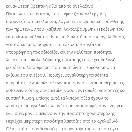
και ανώτερη θρεπτική αξία από το αγελαδινό.
Προτείνεται σε αυτούς που εμφανίζουν αλλεργία ή
δυσανεξία στα αγελαδινά, λόγω της διαφορετικής σύνθεσης
των πρωτεϊνών του (καζεΐνη, λακταλβουμίνη). Η καζείνη του
κατσικίσιου γάλακτος είναι πιο διαλυτή από του αγελαδινού,
γι’αυτό και απορροφάται πιο εύκολα. Η καλύτερη
απορρόφηση προσδιορίζει και την καλύτερη ποιότητα.
Χωνεύεται εύκολα λόγω της σύστασης του, έχει δηλαδή
μικρότερα λιποσφαίρια που διασπώνται εύκολα από τα
ένζυμα του εντέρου. Περιέχει μεγαλύτερη ποσότητα
απαραίτητων λιπαρών οξέων που συνιστώνται σε θεραπείες
ασθενειών όπως στεφανιαίες νόσοι, εντερικές διαταραχές και
κυστική ίνωση. Επίσης αυτά τα λιπαρά οξέα έχουν το
ιδιαίτερο μεταβολικό πλεονέκτημα να προσφέρουν ενέργεια
ενώ συγχρόνως μειώνουν την ποσότητα χοληστερόλης.
Περιέχει μικρότερη ποσότητα λακτόζης από το αγελαδινό.
Όλα αυτά σε συνδυασμό με το μανιτάρι τρούφα που έχει