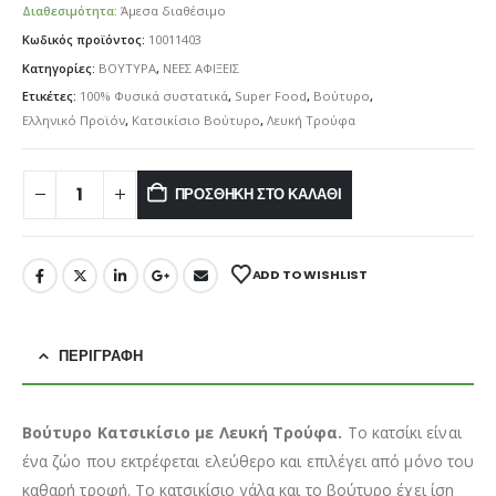
Διαθεσιμότητα:
Άμεσα διαθέσιμο
Κωδικός προϊόντος:
10011403
Κατηγορίες:
ΒΟΥΤΥΡΑ
,
ΝΕΕΣ ΑΦΙΞΕΙΣ
Ετικέτες:
100% Φυσικά συστατικά
,
Super Food
,
Βούτυρο
,
Ελληνικό Προϊόν
,
Κατσικίσιο Βούτυρο
,
Λευκή Τρούφα
ΠΡΟΣΘΉΚΗ ΣΤΟ ΚΑΛΆΘΙ
ADD TO WISHLIST
ΠΕΡΙΓΡΑΦΉ
Βούτυρο Κατσικίσιο με Λευκή Τρούφα.
Το κατσίκι είναι
ένα ζώο που εκτρέφεται ελεύθερο και επιλέγει από μόνο του
καθαρή τροφή. Το κατσικίσιο γάλα και το βούτυρο έχει ίση