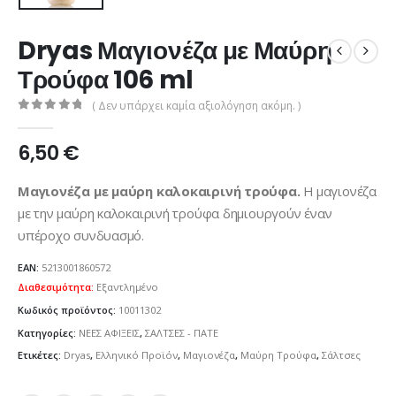
Dryas Μαγιονέζα με Μαύρη
Τρούφα 106 ml
( Δεν υπάρχει καμία αξιολόγηση ακόμη. )
0
από 5
6,50
€
Μαγιονέζα με μαύρη καλοκαιρινή τρούφα.
Η μαγιονέζα
με την μαύρη καλοκαιρινή τρούφα δημιουργούν έναν
υπέροχο συνδυασμό.
EAN:
5213001860572
Διαθεσιμότητα:
Εξαντλημένο
Κωδικός προϊόντος:
10011302
Κατηγορίες:
ΝΕΕΣ ΑΦΙΞΕΙΣ
,
ΣΑΛΤΣΕΣ - ΠΑΤΕ
Ετικέτες:
Dryas
,
Ελληνικό Προϊόν
,
Μαγιονέζα
,
Μαύρη Τρούφα
,
Σάλτσες