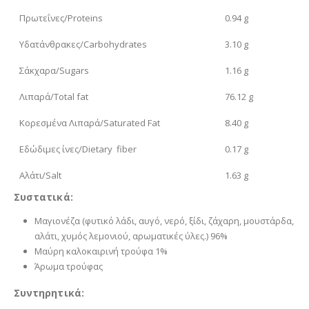
Πρωτεΐνες/Proteins
0.94 g
Υδατάνθρακες/Carbohydrates
3.10 g
Σάκχαρα/Sugars
1.16 g
Λιπαρά/Total fat
76.12 g
Κορεσμένα Λιπαρά/Saturated Fat
8.40 g
Εδώδιμες ίνες/Dietary fiber
0.17 g
Αλάτι/Salt
1.63 g
Συστατικά:
Μαγιονέζα (φυτικό λάδι, αυγό, νερό, ξίδι, ζάχαρη, μουστάρδα,
αλάτι, χυμός λεμονιού, αρωματικές ύλες.) 96%
Μαύρη καλοκαιρινή τρούφα 1%
Άρωμα τρούφας
Συντηρητικά: