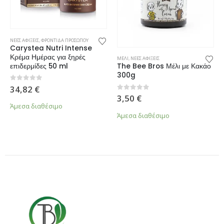
ΝΕΕΣ ΑΦΙΞΕΙΣ
,
ΦΡΟΝΤΙΔΑ ΠΡΟΣΩΠΟΥ
Carystea Nutri Intense
Κρέμα Ημέρας για ξηρές
ΜΕΛΙ
,
ΝΕΕΣ ΑΦΙΞΕΙΣ
επιδερμίδες 50 ml
The Bee Bros Μέλι με Κακάο
300g
0
από 5
34,82
€
0
από 5
3,50
€
Άμεσα διαθέσιμο
Άμεσα διαθέσιμο