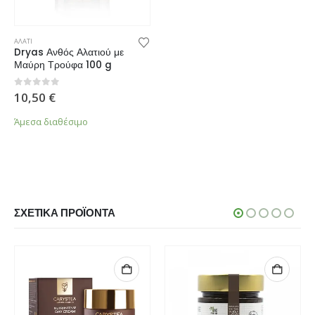
ΑΛΑΤΙ
Dryas Ανθός Αλατιού με
Μαύρη Τρούφα 100 g
0
από 5
10,50
€
Άμεσα διαθέσιμο
ΣΧΕΤΙΚΆ ΠΡΟΪΌΝΤΑ