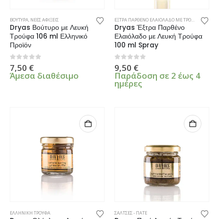
ΒΟΥΤΥΡΑ
,
ΝΕΕΣ ΑΦΙΞΕΙΣ
ΕΞΤΡΑ ΠΑΡΘΕΝΟ ΕΛΑΙΟΛΑΔΟ ΜΕ ΤΡΟΥΦΑ
,
ΝΕΕΣ ΑΦ
Dryas Βούτυρο με Λευκή
Dryas Έξτρα Παρθένο
Τρούφα 106 ml Ελληνικό
Ελαιόλαδο με Λευκή Τρούφα
Προϊόν
100 ml Spray
0
από 5
0
από 5
7,50
€
9,50
€
Άμεσα διαθέσιμο
Παράδοση σε 2 έως 4
ημέρες
ΕΛΛΗΝΙΚΗ ΤΡΟΥΦΑ
ΣΑΛΤΣΕΣ - ΠΑΤΕ