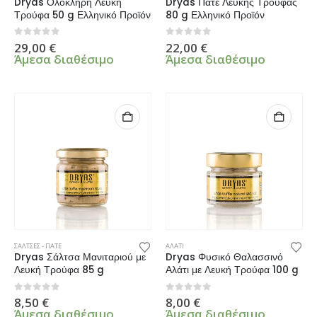
Dryas Ολόκληρη Λευκή
Dryas Πατέ Λευκής Τρούφας
Τρούφα 50 g Ελληνικό Προϊόν
80 g Ελληνικό Προϊόν
0
από 5
0
από 5
29,00
€
22,00
€
Άμεσα διαθέσιμο
Άμεσα διαθέσιμο
ΣΑΛΤΣΕΣ - ΠΑΤΕ
ΑΛΑΤΙ
Dryas Σάλτσα Μανιταριού με
Dryas Φυσικό Θαλασσινό
Λευκή Τρούφα 85 g
Αλάτι με Λευκή Τρούφα 100 g
0
από 5
0
από 5
8,50
€
8,00
€
Άμεσα διαθέσιμο
Άμεσα διαθέσιμο