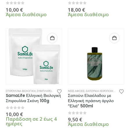
0
από 5
0
από 5
10,00
€
18,00
€
Άμεσα διαθέσιμο
Άμεσα διαθέσιμο
ΣΠΙΡΟΥΛΙΝΑ ΒΙΟΛΟΓΙΚΗ
,
ΣΥΜΠΛΗΡΩΜΑΤΑ ΔΙΑΤΡΟΦΗΣ
ΝΕΕΣ ΑΦΙΞΕΙΣ
,
ΣΑΠΟΥΝΙΑ ΧΕΙΡΟΠΟΙΗΤΑ
SamaLife Ελληνική Βιολογική
Σαπούνι Ελαιόλαδου με
Σπιρουλίνα Σκόνη 100g
Ελληνική πράσινη άργιλο
“Ελιά” 500ml
0
από 5
10,00
€
Παράδοση σε 2 έως 4
0
από 5
9,50
€
ημέρες
Άμεσα διαθέσιμο