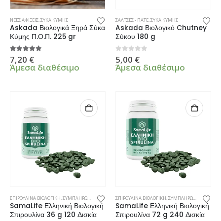
ΝΕΕΣ ΑΦΙΞΕΙΣ
,
ΣΥΚΑ ΚΥΜΗΣ
ΣΑΛΤΣΕΣ - ΠΑΤΕ
,
ΣΥΚΑ ΚΥΜΗΣ
Askada Βιολογικά Ξηρά Σύκα
Askada Βιολογικό Chutney
Κύμης Π.Ο.Π. 225 gr
Σύκου 180 g
5.00
από 5
0
από 5
7,20
€
5,00
€
Άμεσα διαθέσιμο
Άμεσα διαθέσιμο
ΣΠΙΡΟΥΛΙΝΑ ΒΙΟΛΟΓΙΚΗ
,
ΣΥΜΠΛΗΡΩΜΑΤΑ ΔΙΑΤΡΟΦΗΣ
ΣΠΙΡΟΥΛΙΝΑ ΒΙΟΛΟΓΙΚΗ
,
ΣΥΜΠΛΗΡΩΜΑΤΑ ΔΙΑΤΡΟΦΗΣ
SamaLife Ελληνική Βιολογική
SamaLife Ελληνική Βιολογική
Σπιρουλίνα 36 g 120 Δισκία
Σπιρουλίνα 72 g 240 Δισκία