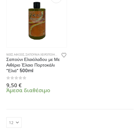
ΝΕΕΣ ΑΦΙΞΕΙΣ
,
ΣΑΠΟΥΝΙΑ ΧΕΙΡΟΠΟΙΗΤΑ
Σαπούνι Ελαιόλαδου με Με
Αιθέριο Έλαιο Πορτοκάλι
“Ελιά” 500ml
0
από 5
9,50
€
Άμεσα διαθέσιμο