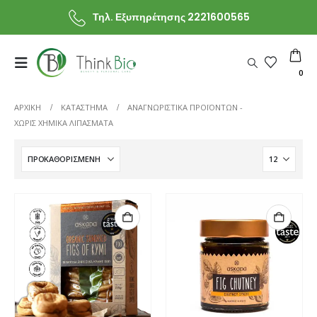
Τηλ. Εξυπηρέτησης 2221600565
0
ΑΡΧΙΚΗ
ΚΑΤΆΣΤΗΜΑ
ΑΝΑΓΝΩΡΙΣΤΙΚΆ ΠΡΟΪΌΝΤΩΝ -
ΧΩΡΊΣ ΧΗΜΙΚΆ ΛΙΠΆΣΜΑΤΑ