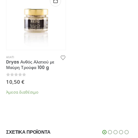
ΑΛΑΤΙ
Dryas Ανθός Αλατιού με
Μαύρη Τρούφα 100 g
0
από 5
10,50
€
Άμεσα διαθέσιμο
ΣΧΕΤΙΚΆ ΠΡΟΪΌΝΤΑ