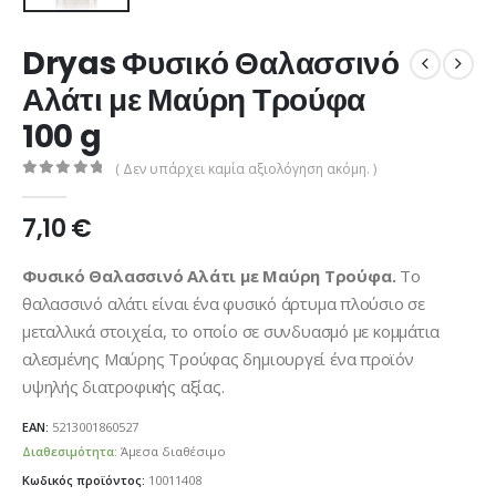
Dryas Φυσικό Θαλασσινό
Αλάτι με Μαύρη Τρούφα
100 g
( Δεν υπάρχει καμία αξιολόγηση ακόμη. )
0
από 5
7,10
€
Φυσικό Θαλασσινό Αλάτι με Μαύρη Τρούφα.
Το
θαλασσινό αλάτι είναι ένα φυσικό άρτυμα πλούσιο σε
μεταλλικά στοιχεία, το οποίο σε συνδυασμό με κομμάτια
αλεσμένης Μαύρης Τρούφας δημιουργεί ένα προϊόν
υψηλής διατροφικής αξίας.
EAN:
5213001860527
Διαθεσιμότητα:
Άμεσα διαθέσιμο
Κωδικός προϊόντος:
10011408