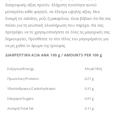
διατροφικής αξίας προϊόν. Ελάχιστη ποσότητα αυτού
μετατρέπει κάθε φαγητό, σε έδεσμα υψηλής αξίας. Μια
δοκιμή σε σαλάτες, ρύζι ή μακαρόνια, είναι βέβαιο ότι θα σας
πείσει για τη γευστική ολοκλήρωση που παρέχει. Θα σας
προτρέψει να το χρησιμοποιήσετε σε όλες τις μαγειρικές σας
δημιουργίες. Προσθέστε το στο τέλος του μαγειρέματος για
να μη χαθεί το άρωμα της τρούφας.
ΔΙΑΘΡΕΠΤΙΚΗ ΑΞΙΑ ΑΝΑ 100 g / AMOUNTS PER 100 g
Ενέργεια/Energy
4 kcal/18 Kj
Πρωτεΐνες/Proteins
0.27 g
Υδατάνθρακες/Carbohydrates
0.31 g
Σάκχαρα/Sugars
0.01 g
Λιπαρά/Total fat
0.11 g