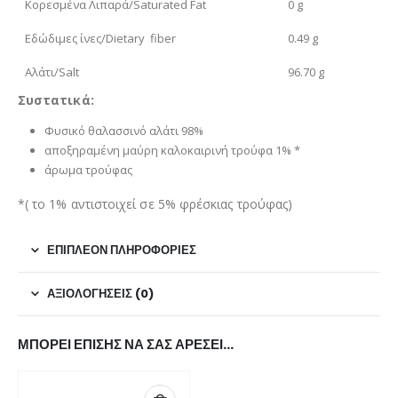
Κορεσμένα Λιπαρά/Saturated Fat
0 g
Εδώδιμες ίνες/Dietary fiber
0.49 g
Αλάτι/Salt
96.70 g
Συστατικά:
Φυσικό θαλασσινό αλάτι 98%
αποξηραμένη μαύρη καλοκαιρινή τρούφα 1% *
άρωμα τρούφας
*( το 1% αντιστοιχεί σε 5% φρέσκιας τρούφας)
ΕΠΙΠΛΈΟΝ ΠΛΗΡΟΦΟΡΊΕΣ
ΑΞΙΟΛΟΓΉΣΕΙΣ (0)
ΜΠΟΡΕΊ ΕΠΊΣΗΣ ΝΑ ΣΑΣ ΑΡΈΣΕΙ…