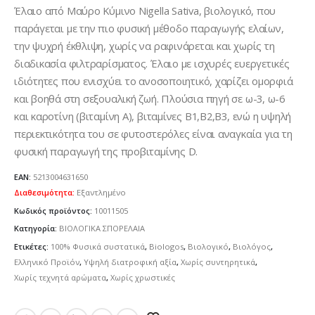
Έλαιο από Μαύρο Κύμινο Nigella Sativa, βιολογικό, που
παράγεται με την πιο φυσική μέθοδο παραγωγής ελαίων,
την ψυχρή έκθλιψη, χωρίς να ραφινάρεται και χωρίς τη
διαδικασία φιλτραρίσματος. Έλαιο με ισχυρές ευεργετικές
ιδιότητες που ενισχύει το ανοσοποιητικό, χαρίζει ομορφιά
και βοηθά στη σεξουαλική ζωή. Πλούσια πηγή σε ω-3, ω-6
και καροτίνη (βιταμίνη Α), βιταμίνες Β1,Β2,Β3, ενώ η υψηλή
περιεκτικότητα του σε φυτοστερόλες είναι αναγκαία για τη
φυσική παραγωγή της προβιταμίνης D.
EAN:
5213004631650
Διαθεσιμότητα:
Εξαντλημένο
Κωδικός προϊόντος:
10011505
Κατηγορία:
ΒΙΟΛΟΓΙΚΑ ΣΠΟΡΕΛΑΙΑ
Ετικέτες:
100% Φυσικά συστατικά
,
Biologos
,
Βιολογικό
,
Βιολόγος
,
Ελληνικό Προϊόν
,
Υψηλή διατροφική αξία
,
Χωρίς συντηρητικά
,
Χωρίς τεχνητά αρώματα
,
Χωρίς χρωστικές