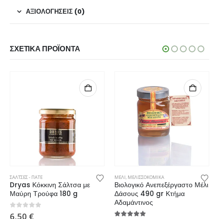
ΑΞΙΟΛΟΓΉΣΕΙΣ (0)
ΣΧΕΤΙΚΆ ΠΡΟΪΌΝΤΑ
ΛΗΡΩΜΑΤΑ ΔΙΑΤΡΟΦΗΣ
ΣΑΛΤΣΕΣ - ΠΑΤΕ
ΜΕΛΙ
,
ΜΕΛΙΣΣΟΚΟΜΙΚΑ
Dryas Κόκκινη Σάλτσα με
Βιολογικό Ανεπεξέργαστο Μέλι
Μαύρη Τρούφα 180 g
Δάσους 490 gr Κτήμα
Αδαμάντινος
0
από 5
6,50
€