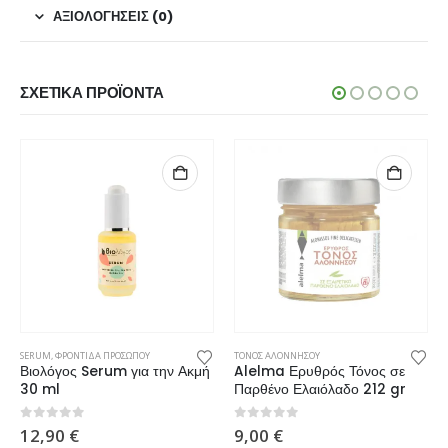
ΑΞΙΟΛΟΓΉΣΕΙΣ (0)
ΣΧΕΤΙΚΆ ΠΡΟΪΌΝΤΑ
SERUM
,
ΦΡΟΝΤΙΔΑ ΠΡΟΣΩΠΟΥ
ΤΟΝΟΣ ΑΛΟΝΝΗΣΟΥ
Βιολόγος Serum για την Ακμή
Alelma Ερυθρός Τόνος σε
30 ml
Παρθένο Ελαιόλαδο 212 gr
0
από 5
0
από 5
12,90
€
9,00
€