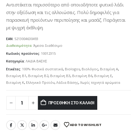
Αντιστέκεται περισσότερο από οποιοδήποτε φυτικό λάδι
στην οξείδωση και τις αλλοιώσεις. Πολύ δημοφιλές για
παρασκευή προϊόντων περιποίησης και μασάζ. Παράγεται
με ψυχρή έκθλιψη.
EAN:
5213004630493
Διαθεσιμότητα:
Άμεσα διαθέσιμο
Κωδικός προϊόντος:
10012315
Κατηγορία:
ΛΑΔΙΑ ΒΑΣΗΣ
Ετικέτες:
100% Φυσικά συστατικά
,
Biologos
,
Βιολόγος
,
Βιταμίνη Α
,
Βιταμίνη Β1
,
Βιταμίνη Β2
,
Βιταμίνη Β3
,
Βιταμίνη Β6
,
Βιταμίνη Ε
,
Βιταμίνη Κ
,
Ελληνικό Προϊόν
,
Λάδια Βάσης
,
Χωρίς τεχνητά αρώματα
ΠΡΟΣΘΉΚΗ ΣΤΟ ΚΑΛΆΘΙ
ADD TO WISHLIST