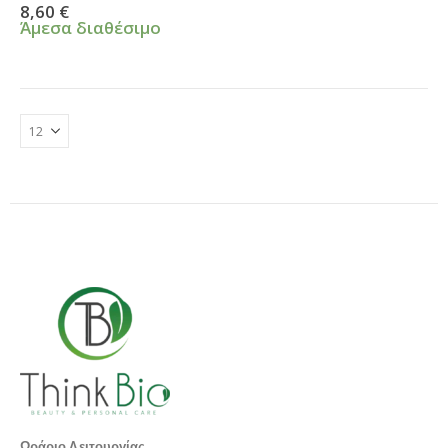
0
από 5
8,60
€
Άμεσα διαθέσιμο
Ωράριο Λειτουργίας