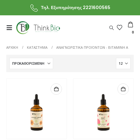
Τηλ. Εξυπηρέτησης 2221600565
0
ΑΡΧΙΚΗ
ΚΑΤΆΣΤΗΜΑ
ΑΝΑΓΝΩΡΙΣΤΙΚΆ ΠΡΟΪΌΝΤΩΝ -
ΒΙΤΑΜΊΝΗ Α