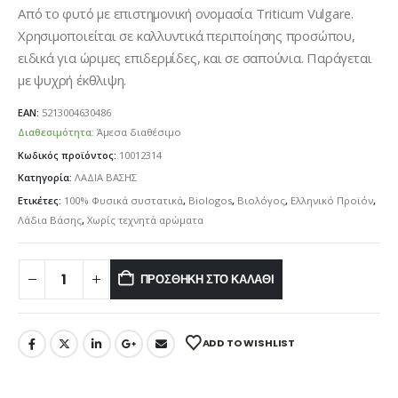
Από το φυτό με επιστημονική ονομασία Triticum Vulgare.
Χρησιμοποιείται σε καλλυντικά περιποίησης προσώπου,
ειδικά για ώριμες επιδερμίδες, και σε σαπούνια. Παράγεται
με ψυχρή έκθλιψη.
EAN:
5213004630486
Διαθεσιμότητα:
Άμεσα διαθέσιμο
Κωδικός προϊόντος:
10012314
Κατηγορία:
ΛΑΔΙΑ ΒΑΣΗΣ
Ετικέτες:
100% Φυσικά συστατικά
,
Biologos
,
Βιολόγος
,
Ελληνικό Προϊόν
,
Λάδια Βάσης
,
Χωρίς τεχνητά αρώματα
ΠΡΟΣΘΉΚΗ ΣΤΟ ΚΑΛΆΘΙ
ADD TO WISHLIST