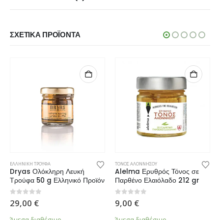
ΣΧΕΤΙΚΆ ΠΡΟΪΌΝΤΑ
ΕΛΛΗΝΙΚΗ ΤΡΟΥΦΑ
ΤΟΝΟΣ ΑΛΟΝΝΗΣΟΥ
Dryas Ολόκληρη Λευκή
Alelma Ερυθρός Τόνος σε
Τρούφα 50 g Ελληνικό Προϊόν
Παρθένο Ελαιόλαδο 212 gr
0
από 5
0
από 5
29,00
€
9,00
€
Άμεσα διαθέσιμο
Άμεσα διαθέσιμο