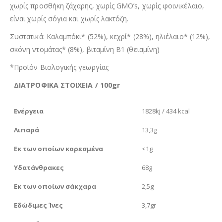
χωρίς προσθήκη ζάχαρης, χωρίς GMO’s, χωρίς φοινικέλαιο,
είναι χωρίς σόγια και χωρίς λακτόζη.
Συστατικά: Καλαμπόκι* (52%), κεχρί* (28%), ηλιέλαιο* (12%),
σκόνη ντομάτας* (8%), βιταμίνη Β1 (θειαμίνη)
*Προϊόν Βιολογικής γεωργίας
ΔΙΑΤΡΟΦΙΚΑ ΣΤΟΙΧΕΙΑ / 100gr
Ενέργεια
1828kj / 434 kcal
Λιπαρά
13,3g
Εκ των οποίων κορεσμένα
<1g
Υδατάνθρακες
68g
Εκ των οποίων σάκχαρα
2,5g
Εδώδιμες Ίνες
3,7gr