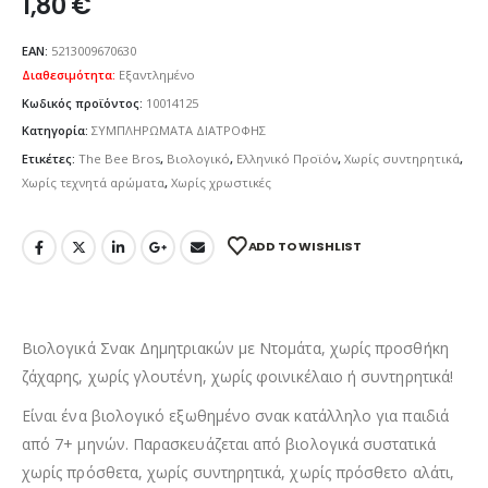
1,80
€
EAN:
5213009670630
Διαθεσιμότητα:
Εξαντλημένο
Κωδικός προϊόντος:
10014125
Κατηγορία:
ΣΥΜΠΛΗΡΩΜΑΤΑ ΔΙΑΤΡΟΦΗΣ
Ετικέτες:
The Bee Bros
,
Βιολογικό
,
Ελληνικό Προϊόν
,
Χωρίς συντηρητικά
,
Χωρίς τεχνητά αρώματα
,
Χωρίς χρωστικές
ADD TO WISHLIST
Βιολογικά Σνακ Δημητριακών με Ντομάτα, χωρίς προσθήκη
ζάχαρης, χωρίς γλουτένη, χωρίς φοινικέλαιο ή συντηρητικά!
Είναι ένα βιολογικό εξωθημένο σνακ κατάλληλο για παιδιά
από 7+ μηνών. Παρασκευάζεται από βιολογικά συστατικά
χωρίς πρόσθετα, χωρίς συντηρητικά, χωρίς πρόσθετο αλάτι,