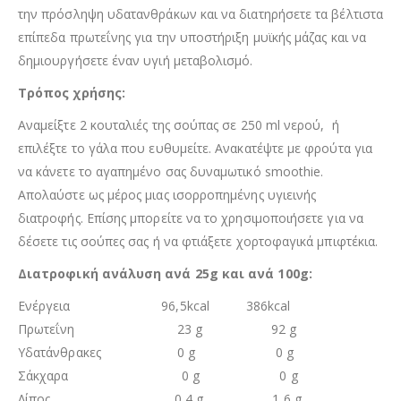
την πρόσληψη υδατανθράκων και να διατηρήσετε τα βέλτιστα
επίπεδα πρωτεΐνης για την υποστήριξη μυϊκής μάζας και να
δημιουργήσετε έναν υγιή μεταβολισμό.
Τρόπος χρήσης:
Αναμείξτε 2 κουταλιές της σούπας σε 250 ml νερού, ή
επιλέξτε το γάλα που ευθυμείτε. Ανακατέψτε με φρούτα για
να κάνετε το αγαπημένο σας δυναμωτικό smoothie.
Απολαύστε ως μέρος μιας ισορροπημένης υγιεινής
διατροφής. Επίσης μπορείτε να το χρησιμοποιήσετε για να
δέσετε τις σούπες σας ή να φτιάξετε χορτοφαγικά μπιφτέκια.
Διατροφική ανάλυση ανά 25g και ανά 100g:
Ενέργεια 96,5kcal 386kcal
Πρωτεΐνη 23 g 92 g
Υδατάνθρακες 0 g 0 g
Σάκχαρα 0 g 0 g
Λίπος 0,4 g 1,6 g