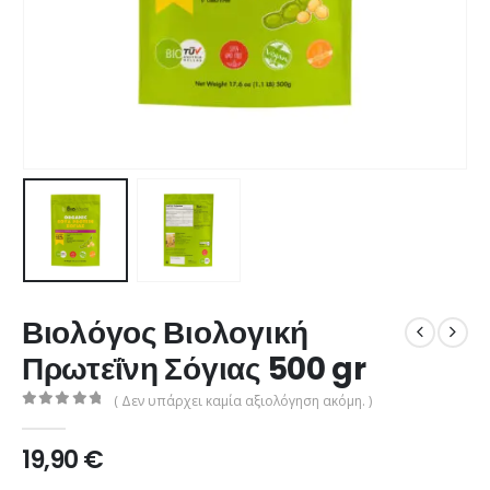
Βιολόγος Βιολογική
Πρωτεΐνη Σόγιας 500 gr
( Δεν υπάρχει καμία αξιολόγηση ακόμη. )
0
από 5
19,90
€