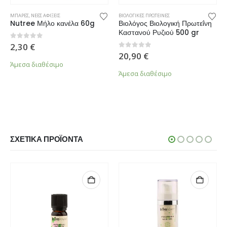
ΜΠΑΡΕΣ
,
ΝΕΕΣ ΑΦΙΞΕΙΣ
ΒΙΟΛΟΓΙΚΕΣ ΠΡΩΤΕΙΝΕΣ
Nutree Μήλο κανέλα 60g
Βιολόγος Βιολογική Πρωτεΐνη
Καστανού Ρυζιού 500 gr
0
από 5
2,30
€
0
από 5
20,90
€
Άμεσα διαθέσιμο
Άμεσα διαθέσιμο
ΣΧΕΤΙΚΆ ΠΡΟΪΌΝΤΑ