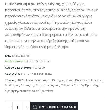
Η
Βιολογική
πρωτεΐνη Σόγιας,
χωρίς ζάχαρη,
παρασκευάζεται στο εργαστήριο Βιολόγος στην Τήνο με
παραδοσιακό τρόπο, με αγνά βιολογικά υλικά, χωρίς
χημικές γλυκαντικές ουσίες. Η πρωτεΐνη Σόγιας είναι
ιδανική, αν θέλετε να περιορίσετε την πρόσληψη
υδατανθράκων και να διατηρήσετε τα βέλτιστα επίπεδα
πρωτεΐνης, για την υποστήριξη μυϊκής μάζας και να
δημιουργήσετε έναν υγιή μεταβολισμό.
EAN:
5213004631957
Διαθεσιμότητα:
Άμεσα διαθέσιμο
Κωδικός προϊόντος:
10012309
Κατηγορία:
ΒΙΟΛΟΓΙΚΕΣ ΠΡΩΤΕΙΝΕΣ
Ετικέτες:
100% Φυσικά συστατικά
,
Biologos
,
Vegan
,
Βιολογική Πρωτεΐνη
,
Βιολογικό
,
Βιολόγος
,
Για χορτοφάγους
,
Ελληνικό Προϊόν
,
Πρωτεΐνη
,
Υψηλή περιεκτικότητα σε Πρωτεΐνες
ΠΡΟΣΘΉΚΗ ΣΤΟ ΚΑΛΆΘΙ