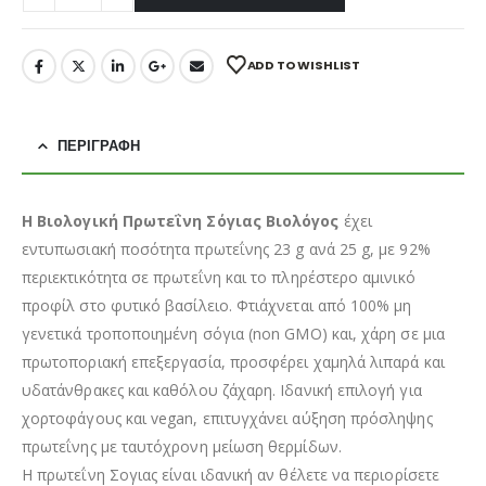
ADD TO WISHLIST
ΠΕΡΙΓΡΑΦΉ
Η Βιολογική Πρωτεΐνη Σόγιας Βιολόγος
έχει
εντυπωσιακή ποσότητα πρωτεΐνης 23 g ανά 25 g, με 92%
περιεκτικότητα σε πρωτεΐνη και το πληρέστερο αμινικό
προφίλ στο φυτικό βασίλειο. Φτιάχνεται από 100% μη
γενετικά τροποποιημένη σόγια (non GMO) και, χάρη σε μια
πρωτοποριακή επεξεργασία, προσφέρει χαμηλά λιπαρά και
υδατάνθρακες και καθόλου ζάχαρη. Ιδανική επιλογή για
χορτοφάγους και vegan, επιτυγχάνει αύξηση πρόσληψης
πρωτεΐνης με ταυτόχρονη μείωση θερμίδων.
Η πρωτεΐνη Σογιας είναι ιδανική αν θέλετε να περιορίσετε