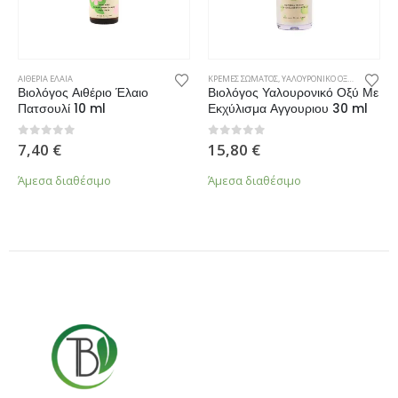
ΑΙΘΕΡΙΑ ΕΛΑΙΑ
ΚΡΕΜΕΣ ΣΩΜΑΤΟΣ
,
ΥΑΛΟΥΡΟΝΙΚΟ ΟΞΥ
,
ΦΡΟΝΤΙΔΑ
Βιολόγος Αιθέριο Έλαιο
Βιολόγος Υαλουρονικό Οξύ Με
Πατσουλί 10 ml
Εκχύλισμα Αγγουριου 30 ml
0
από 5
0
από 5
7,40
€
15,80
€
Άμεσα διαθέσιμο
Άμεσα διαθέσιμο