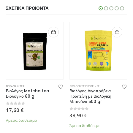
ΣΧΕΤΙΚΆ ΠΡΟΪΌΝΤΑ
ΒΟΤΑΝΑ & ΤΣΑΙ
ΒΙΟΛΟΓΙΚΕΣ ΠΡΩΤΕΙΝΕΣ
Βιολόγος Matcha tea
Βιολόγος Αιγοπρόβεια
Βιολογικό 80 g
Πρωτεΐνη με Βιολογική
Μπανάνα 500 gr
0
από 5
17,60
€
0
από 5
38,90
€
Άμεσα διαθέσιμο
Άμεσα διαθέσιμο