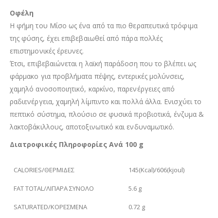
Οφέλη
Η φήμη του Μίσο ως ένα από τα πιο θεραπευτικά τρόφιμα
της φύσης, έχει επιβεβαιωθεί από πάρα πολλές
επιστημονικές έρευνες.
Έτσι, επιβεβαιώνεται η λαϊκή παράδοση που το βλέπει ως
φάρμακο για προβλήματα πέψης, εντερικές μολύνσεις,
χαμηλό ανοσοποιητικό, καρκίνο, παρενέργειες από
ραδιενέργεια, χαμηλή λίμπιντο και πολλά άλλα. Ενισχύει το
πεπτικό σύστημα, πλούσιο σε φυσικά προβιοτικά, ένζυμα &
λακτοβάκιλλους, αποτοξινωτικό και ενδυναμωτικό.
Διατροφικές Πληροφορίες Ανά 100 g
CALORIES/ΘΕΡΜΙΔΕΣ
145(Kcal)/606(kjoul)
FAT TOTAL/ΛΙΠΑΡΑ ΣΥΝΟΛΟ
5.6 g
SATURATED/ΚΟΡΕΣΜΕΝΑ
0.72 g