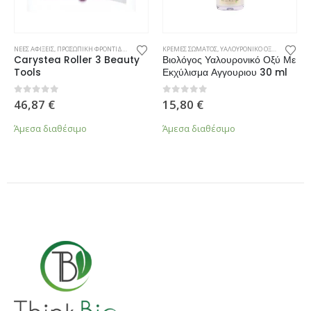
ΝΕΕΣ ΑΦΙΞΕΙΣ
,
ΠΡΟΣΩΠΙΚΗ ΦΡΟΝΤΙΔΑ
,
ΦΡΟΝΤΙΔΑ ΠΡΟΣΩΠΟΥ
ΚΡΕΜΕΣ ΣΩΜΑΤΟΣ
,
ΥΑΛΟΥΡΟΝΙΚΟ ΟΞΥ
,
ΦΡΟΝΤΙΔΑ
Carystea Roller 3 Beauty
Βιολόγος Υαλουρονικό Οξύ Με
Tools
Εκχύλισμα Αγγουριου 30 ml
0
από 5
0
από 5
46,87
€
15,80
€
Άμεσα διαθέσιμο
Άμεσα διαθέσιμο