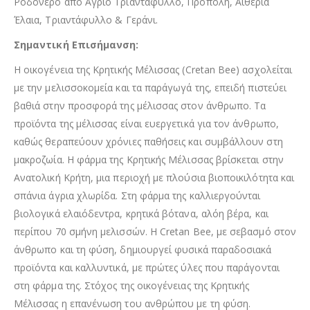
Ροδόνερο από Άγριο Τριαντάφυλλο, Πρόπολη, Αιθέρια
Έλαια, Τριαντάφυλλο & Γεράνι.
Σημαντική Επισήμανση:
Η οικογένεια της Κρητικής Μέλισσας (Cretan Bee) ασχολείται
με την μελισσοκομεία και τα παράγωγά της, επειδή πιστεύει
βαθιά στην προσφορά της μέλισσας στον άνθρωπο. Τα
προϊόντα της μέλισσας είναι ευεργετικά για τον άνθρωπο,
καθώς θεραπεύουν χρόνιες παθήσεις και συμβάλλουν στη
μακροζωία. Η φάρμα της Κρητικής Μέλισσας βρίσκεται στην
Ανατολική Κρήτη, μια περιοχή με πλούσια βιοποικιλότητα και
σπάνια άγρια χλωρίδα. Στη φάρμα της καλλιεργούνται
βιολογικά ελαιόδεντρα, κρητικά βότανα, αλόη βέρα, και
περίπου 70 σμήνη μελισσών. Η Cretan Bee, με σεβασμό στον
άνθρωπο και τη φύση, δημιουργεί φυσικά παραδοσιακά
προϊόντα και καλλυντικά, με πρώτες ύλες που παράγονται
στη φάρμα της. Στόχος της οικογένειας της Κρητικής
Μέλισσας η επανένωση του ανθρώπου με τη φύση.