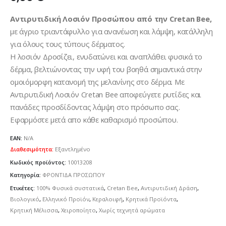
Αντιρυτιδική Λοσιόν Προσώπου από την Cretan Bee,
με άγριο τριαντάφυλλο για ανανέωση και λάμψη, κατάλληλη
για όλους τους τύπους δέρματος.
Η λοσιόν Δροσίζει, ενυδατώνει και αναπλάθει φυσικά το
δέρμα, βελτιώνοντας την υφή του βοηθά σημαντικά στην
ομοιόμορφη κατανομή της μελανίνης στο δέρμα. Με
Αντιρυτιδική Λοσιόν Cretan Bee αποφεύγετε ρυτίδες και
πανάδες προσδίδοντας λάμψη στο πρόσωπο σας.
Εφαρμόστε μετά απο κάθε καθαρισμό προσώπου.
EAN:
N/A
Διαθεσιμότητα:
Εξαντλημένο
Κωδικός προϊόντος:
10013208
Κατηγορία:
ΦΡΟΝΤΙΔΑ ΠΡΟΣΩΠΟΥ
Ετικέτες:
100% Φυσικά συστατικά
,
Cretan Bee
,
Αντιρυτιδική Δράση
,
Βιολογικό
,
Ελληνικό Προϊόν
,
Κεραλοιφή
,
Κρητικά Προϊόντα
,
Κρητική Μέλισσα
,
Χειροποίητο
,
Χωρίς τεχνητά αρώματα