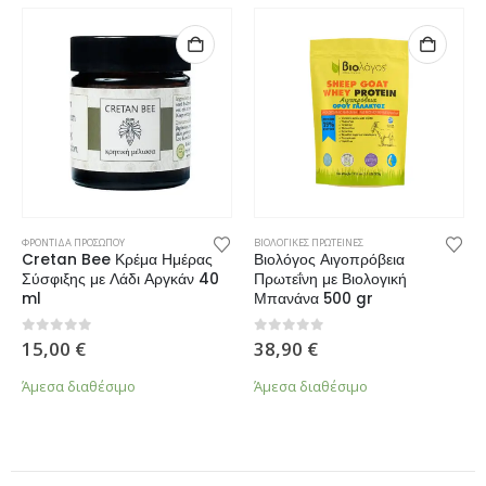
ΦΡΟΝΤΙΔΑ ΠΡΟΣΩΠΟΥ
ΒΙΟΛΟΓΙΚΕΣ ΠΡΩΤΕΙΝΕΣ
Cretan Bee Κρέμα Ημέρας
Βιολόγος Αιγοπρόβεια
Σύσφιξης με Λάδι Αργκάν 40
Πρωτεΐνη με Βιολογική
ml
Μπανάνα 500 gr
0
από 5
0
από 5
15,00
€
38,90
€
Άμεσα διαθέσιμο
Άμεσα διαθέσιμο