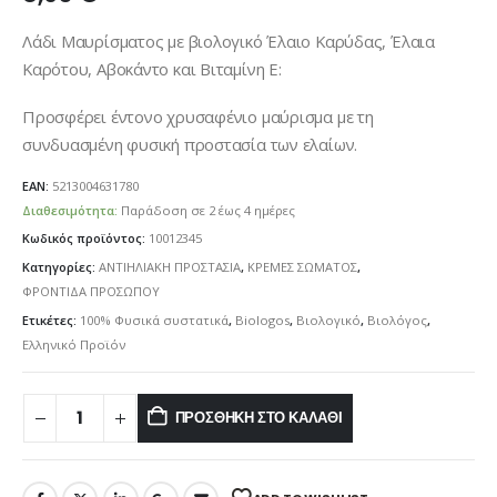
Λάδι Μαυρίσματος με βιολογικό Έλαιο Καρύδας, Έλαια
Καρότου, Αβοκάντο και Βιταμίνη Ε:
Προσφέρει έντονο χρυσαφένιο μαύρισμα με τη
συνδυασμένη φυσική προστασία των ελαίων.
EAN:
5213004631780
Διαθεσιμότητα:
Παράδοση σε 2 έως 4 ημέρες
Κωδικός προϊόντος:
10012345
Κατηγορίες:
ΑΝΤΙΗΛΙΑΚΗ ΠΡΟΣΤΑΣΙΑ
,
ΚΡΕΜΕΣ ΣΩΜΑΤΟΣ
,
ΦΡΟΝΤΙΔΑ ΠΡΟΣΩΠΟΥ
Ετικέτες:
100% Φυσικά συστατικά
,
Biologos
,
Βιολογικό
,
Βιολόγος
,
Ελληνικό Προϊόν
ΠΡΟΣΘΉΚΗ ΣΤΟ ΚΑΛΆΘΙ