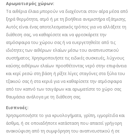
Αρωματισμός χώρων:
Τα αιθέρια έλαια μπορούν να διαχέονται στον αέρα μέσα από
ξηρά θερμότητα, ατμό ή με τη βοήθεια ανεμιστήρα εξάτμισης.
Αυτός είναι ένας αποτελεσματικός τρόπος για να αλλάξετε τη
διάθεση σας, να καθαρίσετε και να φρεσκάρετε την
ατμόσφαιρα του χώρου σας ή να ευεργετηθείτε από τις
ιδιότητες των αιθέριων ελαίων μέσω του αναπνευστικού
συστήματος. Χρησιμοποιήστε τις ειδικές συσκευές, λύχνους
καύσης αιθέριων ελαίων προσθέτοντας νερό στην επιφάνεια
και κερί ρεσώ στη βάση ή ρίξτε λίγες σταγόνες στα ξύλα του
τζακιού σας ή στα κεριά για να καθαρίσετε την ατμόσφαιρα
από τον καπνό των τσιγάρων και αρωματίστε το χώρο σας
θαυμάσια ανάλογα με τη διάθεση σας.
Εισπνοές:
Χρησιμοποιήστε το για κρυολογήματα, γρίπη, ιγμορίτιδα και
άσθμα, ή σε οποιαδήποτε κατάσταση που απαιτεί γρήγορη
ανακούφιση από τη συμφόρηση του αναπνευστικού ή σε