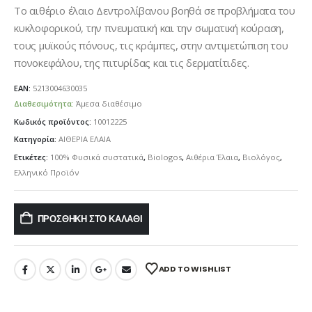
Το αιθέριο έλαιο Δεντρολίβανου βοηθά σε προβλήματα του
κυκλοφορικού, την πνευματική και την σωματική κούραση,
τους μυϊκούς πόνους, τις κράμπες, στην αντιμετώπιση του
πονοκεφάλου, της πιτυρίδας και τις δερματίτιδες.
EAN:
5213004630035
Διαθεσιμότητα:
Άμεσα διαθέσιμο
Κωδικός προϊόντος:
10012225
Κατηγορία:
ΑΙΘΕΡΙΑ ΕΛΑΙΑ
Ετικέτες:
100% Φυσικά συστατικά
,
Biologos
,
Αιθέρια Έλαια
,
Βιολόγος
,
Ελληνικό Προϊόν
ΠΡΟΣΘΉΚΗ ΣΤΟ ΚΑΛΆΘΙ
ADD TO WISHLIST