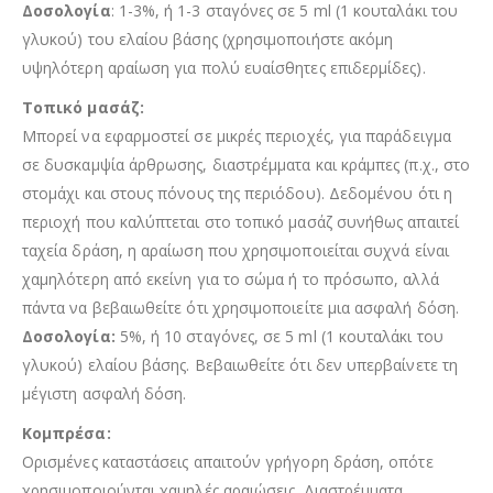
Δοσολογία
: 1-3%, ή 1-3 σταγόνες σε 5 ml (1 κουταλάκι του
γλυκού) του ελαίου βάσης (χρησιμοποιήστε ακόμη
υψηλότερη αραίωση για πολύ ευαίσθητες επιδερμίδες).
Τοπικό μασάζ:
Μπορεί να εφαρμοστεί σε μικρές περιοχές, για παράδειγμα
σε δυσκαμψία άρθρωσης, διαστρέμματα και κράμπες (π.χ., στο
στομάχι και στους πόνους της περιόδου). Δεδομένου ότι η
περιοχή που καλύπτεται στο τοπικό μασάζ συνήθως απαιτεί
ταχεία δράση, η αραίωση που χρησιμοποιείται συχνά είναι
χαμηλότερη από εκείνη για το σώμα ή το πρόσωπο, αλλά
πάντα να βεβαιωθείτε ότι χρησιμοποιείτε μια ασφαλή δόση.
Δοσολογία:
5%, ή 10 σταγόνες, σε 5 ml (1 κουταλάκι του
γλυκού) ελαίου βάσης. Βεβαιωθείτε ότι δεν υπερβαίνετε τη
μέγιστη ασφαλή δόση.
Κομπρέσα:
Ορισμένες καταστάσεις απαιτούν γρήγορη δράση, οπότε
χρησιμοποιούνται χαμηλές αραιώσεις. Διαστρέμματα,