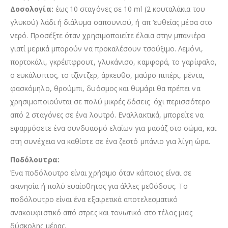
Δοσολογία:
έως 10 σταγόνες σε 10 ml (2 κουταλάκια του
γλυκού) λάδι ή διάλυμα σαπουνιού, ή απ ‘ευθείας μέσα στο
νερό. Προσέξτε όταν χρησιμοποιείτε έλαια στην μπανιέρα
γιατί μερικά μπορούν να προκαλέσουν τσούξιμο. Λεμόνι,
πορτοκάλι, γκρέιπφρουτ, γλυκάνισο, καμφορά, το γαρίφαλο,
ο ευκάλυπτος, το τζίντζερ, άρκευθο, μαύρο πιπέρι, μέντα,
φασκόμηλο, θρούμπι, δυόσμος και θυμάρι θα πρέπει να
χρησιμοποιούνται σε πολύ μικρές δόσεις όχι περισσότερο
από 2 σταγόνες σε ένα λουτρό. Εναλλακτικά, μπορείτε να
εφαρμόσετε ένα συνδυασμό ελαίων για μασάζ στο σώμα, και
στη συνέχεια να καθίστε σε ένα ζεστό μπάνιο για λίγη ώρα.
Ποδόλουτρα:
Ένα ποδόλουτρο είναι χρήσιμο όταν κάποιος είναι σε
ακινησία ή πολύ ευαίσθητος για άλλες μεθόδους. Το
ποδόλουτρο είναι ένα εξαιρετικά αποτελεσματικό
ανακουφιστικό από στρες και τονωτικό στο τέλος μιας
δύσκολης μέρας.