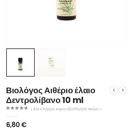
Βιολόγος Αιθέριο έλαιο
Δεντρολίβανο 10 ml
( Δεν υπάρχει καμία αξιολόγηση ακόμη. )
0
από 5
6,80
€