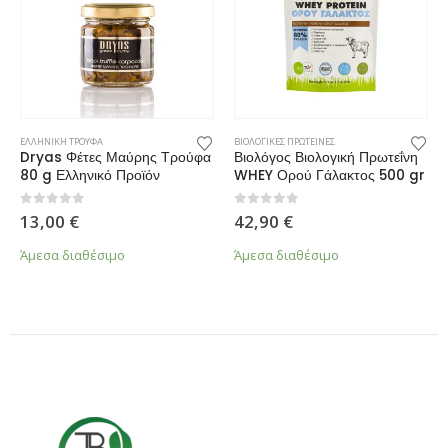
ΕΛΛΗΝΙΚΗ ΤΡΟΥΦΑ
ΒΙΟΛΟΓΙΚΕΣ ΠΡΩΤΕΙΝΕΣ
Dryas Φέτες Μαύρης Τρούφα
Βιολόγος Βιολογική Πρωτεΐνη
80 g Ελληνικό Προϊόν
WHEY Ορού Γάλακτος 500 gr
0
από 5
0
από 5
13,00
€
42,90
€
Άμεσα διαθέσιμο
Άμεσα διαθέσιμο