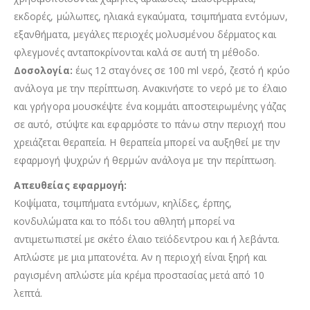
εκδορές, μώλωπες, ηλιακά εγκαύματα, τσιμπήματα εντόμων,
εξανθήματα, μεγάλες περιοχές μολυσμένου δέρματος και
φλεγμονές ανταποκρίνονται καλά σε αυτή τη μέθοδο.
Δοσολογία:
έως 12 σταγόνες σε 100 ml νερό, ζεστό ή κρύο
ανάλογα με την περίπτωση. Ανακινήστε το νερό με το έλαιο
και γρήγορα μουσκέψτε ένα κομμάτι αποστειρωμένης γάζας
σε αυτό, στύψτε και εφαρμόστε το πάνω στην περιοχή που
χρειάζεται θεραπεία. Η θεραπεία μπορεί να αυξηθεί με την
εφαρμογή ψυχρών ή θερμών ανάλογα με την περίπτωση.
Απευθείας εφαρμογή:
Κοψίματα, τσιμπήματα εντόμων, κηλίδες, έρπης,
κονδυλώματα και το πόδι του αθλητή μπορεί να
αντιμετωπιστεί με σκέτο έλαιο τεϊόδεντρου και ή λεβάντα.
Απλώστε με μια μπατονέτα. Αν η περιοχή είναι ξηρή και
ραγισμένη απλώστε μία κρέμα προστασίας μετά από 10
λεπτά.