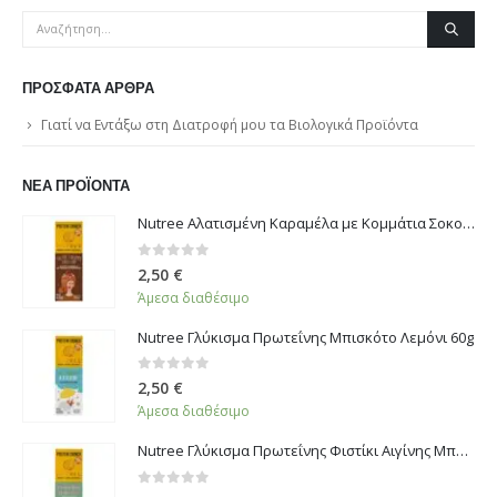
ΠΡΌΣΦΑΤΑ ΆΡΘΡΑ
Γιατί να Εντάξω στη Διατροφή μου τα Βιολογικά Προϊόντα
ΝΈΑ ΠΡΟΪΌΝΤΑ
Nutree Αλατισμένη Καραμέλα με Κομμάτια Σοκολάτας 60g
0
από 5
2,50
€
Άμεσα διαθέσιμο
Nutree Γλύκισμα Πρωτεΐνης Μπισκότο Λεμόνι 60g
0
από 5
2,50
€
Άμεσα διαθέσιμο
Nutree Γλύκισμα Πρωτεΐνης Φιστίκι Αιγίνης Μπακλαβάς 60g
0
από 5