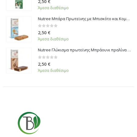
2,50
€
Άμεσα διαθέσιμο
Nutree Μπάρα Πρωτεϊνης με Μπισκότο και Κομμάτια Σοκολάτας 60gr
0
από 5
2,50
€
Άμεσα διαθέσιμο
Nutree Γλύκισμα πρωτεϊνης Μπράουνι πραλίνα 60g
0
από 5
2,50
€
Άμεσα διαθέσιμο