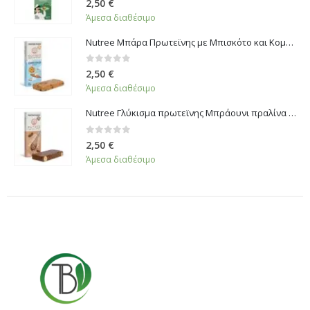
2,50
€
Άμεσα διαθέσιμο
Nutree Μπάρα Πρωτεϊνης με Μπισκότο και Κομμάτια Σοκολάτας 60gr
0
από 5
2,50
€
Άμεσα διαθέσιμο
Nutree Γλύκισμα πρωτεϊνης Μπράουνι πραλίνα 60g
0
από 5
2,50
€
Άμεσα διαθέσιμο