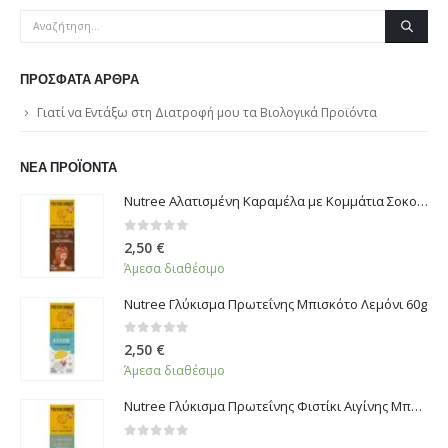
ΠΡΌΣΦΑΤΑ ΆΡΘΡΑ
Γιατί να Εντάξω στη Διατροφή μου τα Βιολογικά Προϊόντα
ΝΈΑ ΠΡΟΪΌΝΤΑ
Nutree Αλατισμένη Καραμέλα με Κομμάτια Σοκολάτας 60g
0
από 5
2,50
€
Άμεσα διαθέσιμο
Nutree Γλύκισμα Πρωτεΐνης Μπισκότο Λεμόνι 60g
0
από 5
2,50
€
Άμεσα διαθέσιμο
Nutree Γλύκισμα Πρωτεΐνης Φιστίκι Αιγίνης Μπακλαβάς 60g
0
από 5