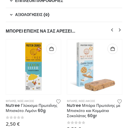
ΕΠΙΠΛΈΟΝ ΠΛΗΡΟΦΟΡΊΕΣ
ΑΞΙΟΛΟΓΉΣΕΙΣ (0)
ΜΠΟΡΕΊ ΕΠΊΣΗΣ ΝΑ ΣΑΣ ΑΡΈΣΕΙ…
ΜΠΑΡΕΣ
,
ΝΕΕΣ ΑΦΙΞΕΙΣ
ΜΠΑΡΕΣ
,
ΝΕΕΣ ΑΦΙΞΕΙΣ
Nutree Γλύκισμα Πρωτεΐνης
Nutree Μπάρα Πρωτεϊνης με
Μπισκότο Λεμόνι 60g
Μπισκότο και Κομμάτια
Σοκολάτας 60gr
0
από 5
2,50
€
0
από 5