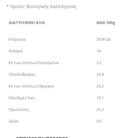
* Προϊόν Βιολογικής Καλλιέργειας
ΔΙΑΤΡΟΦΙΚΗ ΑΞΙΑ
ΑΝΑ 100g
Ενέργεια
355Kcal
Λιπαρά
14
Εκ των οποίων Κορεσμένα
2.2
Υδατάνθρακες
32.8
Εκ των οποίων Σάκχαρα
24.2
Εδώδιμες Ίνες
10.1
Πρωτείνες
25.2
Αλάτι
0.5