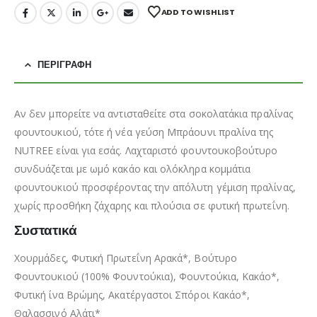
ADD TO WISHLIST
ΠΕΡΙΓΡΑΦΉ
Αν δεν μπορείτε να αντισταθείτε στα σοκολατάκια πραλίνας
φουντουκιού, τότε ή νέα γεύση Μπράουνι πραλίνα της
NUTREE είναι για εσάς. Λαχταριστό φουντουκοβούτυρο
συνδυάζεται με ωμό κακάο και ολόκληρα κομμάτια
φουντουκιού προσφέροντας την απόλυτη γέμιση πραλίνας,
χωρίς προσθήκη ζάχαρης και πλούσια σε φυτική πρωτεΐνη.
Συστατικά
Χουρμάδες, Φυτική Πρωτεΐνη Αρακά*, Βούτυρο
Φουντουκιού (100% Φουντούκια), Φουντούκια, Κακάο*,
Φυτική ίνα Βρώμης, Ακατέργαστοι Σπόροι Κακάο*,
Θαλασσινό Αλάτι*