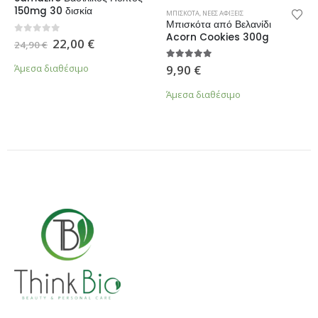
150mg 30 δισκία
ΜΠΙΣΚΟΤΑ
,
ΝΕΕΣ ΑΦΙΞΕΙΣ
Μπισκότα από Βελανίδι
Acorn Cookies 300g
Original
Η
0
από 5
22,00
€
24,90
€
price
τρέχουσα
was:
τιμή
5.00
από 5
9,90
€
Άμεσα διαθέσιμο
24,90 €.
είναι:
22,00 €.
Άμεσα διαθέσιμο