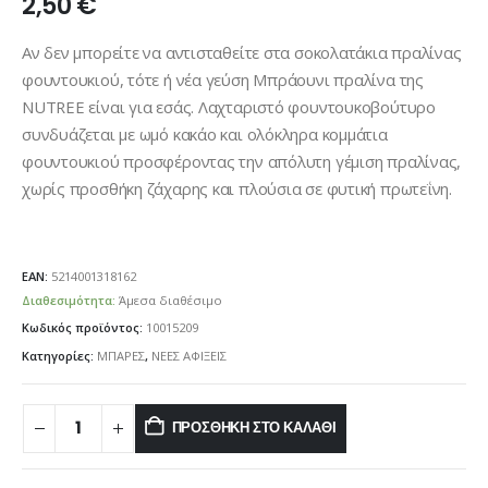
2,50
€
Αν δεν μπορείτε να αντισταθείτε στα σοκολατάκια πραλίνας
φουντουκιού, τότε ή νέα γεύση Μπράουνι πραλίνα της
NUTREE είναι για εσάς. Λαχταριστό φουντουκοβούτυρο
συνδυάζεται με ωμό κακάο και ολόκληρα κομμάτια
φουντουκιού προσφέροντας την απόλυτη γέμιση πραλίνας,
χωρίς προσθήκη ζάχαρης και πλούσια σε φυτική πρωτεΐνη.
EAN:
5214001318162
Διαθεσιμότητα:
Άμεσα διαθέσιμο
Κωδικός προϊόντος:
10015209
Κατηγορίες:
ΜΠΑΡΕΣ
,
ΝΕΕΣ ΑΦΙΞΕΙΣ
ΠΡΟΣΘΉΚΗ ΣΤΟ ΚΑΛΆΘΙ