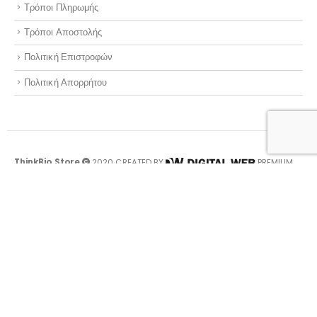
Τρόποι Πληρωμής
Τρόποι Αποστολής
Πολιτική Επιστροφών
Πολιτική Απορρήτου
ThinkBio.Store
2020 CREATED BY
PREMIUM
E-COMMERCE SOLUTIONS.
Optimized by Seraphinite Accelerator
Turns on site high speed to be attractive for people and search engines.