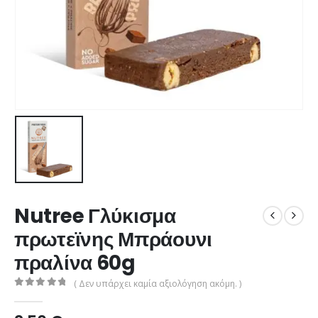
Nutree Γλύκισμα
πρωτεϊνης Μπράουνι
πραλίνα 60g
( Δεν υπάρχει καμία αξιολόγηση ακόμη. )
0
από 5