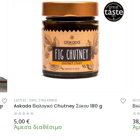
ΣΑΛΤΣΕΣ - ΠΑΤΕ
,
ΣΥΚΑ ΚΥΜΗΣ
ΒΙΟΛ
gr
Askada Βιολογικό Chutney Σύκου 180 g
Βιο
0
από 5
0
α
5,00
€
38
Άμεσα διαθέσιμο
Άμ