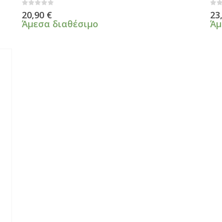
0
από 5
0
α
20,90
€
23
Άμεσα διαθέσιμο
Άμ