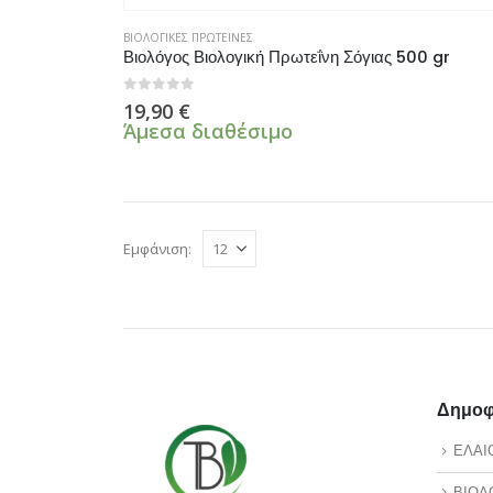
ΒΙΟΛΟΓΙΚΕΣ ΠΡΩΤΕΙΝΕΣ
Βιολόγος Βιολογική Πρωτεΐνη Σόγιας 500 gr
0
από 5
19,90
€
Άμεσα διαθέσιμο
Εμφάνιση:
Δημοφι
ΕΛΑΙ
ΒΙΟΛ