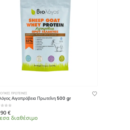
ΟΓΙΚΕΣ ΠΡΩΤΕΙΝΕΣ
λόγος Αιγοπρόβεια Πρωτεΐνη 500 gr
πό 5
,90
€
εσα διαθέσιμο