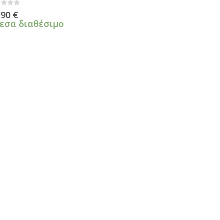
πό 5
,90
€
εσα διαθέσιμο