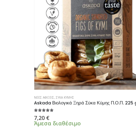
ΝΕΕΣ ΑΦΙΞΕΙΣ
,
ΣΥΚΑ ΚΥΜΗΣ
Askada Βιολογικά Ξηρά Σύκα Κύμης Π.Ο.Π. 225 
5.00
από 5
7,20
€
Άμεσα διαθέσιμο