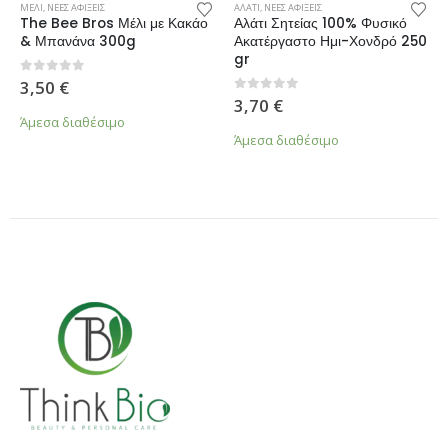
ΜΕΛΙ
,
ΝΕΕΣ ΑΦΙΞΕΙΣ
ΑΛΑΤΙ
,
ΝΕΕΣ ΑΦΙΞΕΙΣ
The Bee Bros Μέλι με Κακάο
Αλάτι Σητείας 100% Φυσικό
& Μπανάνα 300g
Ακατέργαστο Ημι-Χονδρό 250
gr
0
από 5
3,50
€
0
από 5
3,70
€
Άμεσα διαθέσιμο
Άμεσα διαθέσιμο