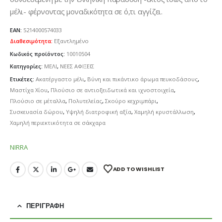
μέλι- φέρνοντας μοναδικότητα σε ό,τι αγγίζει.
EAN:
5214000574033
Διαθεσιμότητα:
Εξαντλημένο
Κωδικός προϊόντος:
10010504
Κατηγορίες:
ΜΕΛΙ
,
ΝΕΕΣ ΑΦΙΞΕΙΣ
Ετικέτες:
Ακατέργαστο μέλι
,
Βύνη και πικάντικο άρωμα πευκοδάσους
,
Μαστίχα Χίου
,
Πλούσιο σε αντιοξειδωτικά και ιχνοστοιχεία
,
Πλούσιο σε μέταλλα
,
Πολυτελείας
,
Σκούρο κεχριμπάρι
,
Συσκευασία δώρου
,
Υψηλή διατροφική αξία
,
Χαμηλή κρυστάλλωση
,
Χαμηλή περιεκτικότητα σε σάκχαρα
NIRRA
ADD TO WISHLIST
ΠΕΡΙΓΡΑΦΉ