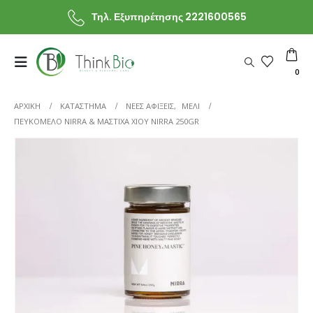
Τηλ. Εξυπηρέτησης 2221600565
0
ΑΡΧΙΚΗ
ΚΑΤΆΣΤΗΜΑ
ΝΕΕΣ ΑΦΙΞΕΙΣ
,
ΜΕΛΙ
ΠΕΥΚΌΜΕΛΟ NIRRA & ΜΑΣΤΊΧΑ ΧΊΟΥ NIRRA 250GR