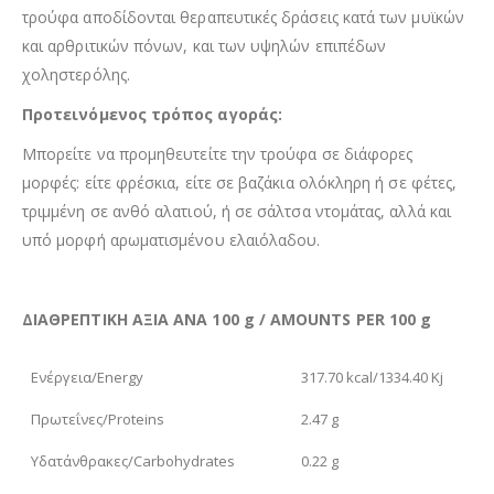
τρούφα αποδίδονται θεραπευτικές δράσεις κατά των μυϊκών
και αρθριτικών πόνων, και των υψηλών επιπέδων
χοληστερόλης.
Προτεινόμενος τρόπος αγοράς:
Μπορείτε να προμηθευτείτε την τρούφα σε διάφορες
μορφές: είτε φρέσκια, είτε σε βαζάκια ολόκληρη ή σε φέτες,
τριμμένη σε ανθό αλατιού, ή σε σάλτσα ντομάτας, αλλά και
υπό μορφή αρωματισμένου ελαιόλαδου.
ΔΙΑΘΡΕΠΤΙΚΗ ΑΞΙΑ ΑΝΑ 100 g / AMOUNTS PER 100 g
Ενέργεια/Energy
317.70 kcal/1334.40 Kj
Πρωτεΐνες/Proteins
2.47 g
Υδατάνθρακες/Carbohydrates
0.22 g