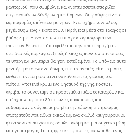
μανιταριού, που συμβιώνει και αναπτύσσεται στις ρίζες
συγκεκριμένων δένδρων ή και θάμνων. Οι τρούφες είναι οι
καρποφορίες υπόγειων μυκήτων. Έχει σχήμα κονδύλου,
μεγέθους 2 έως 7 εκατοστών. Παράγεται μέσα στο έδαφος σε
βάθος 6 με 15 εκατοστών. Η υπόγεια καρποφορία των
τρουφών θεωρείται ότι οφείλεται στην προσαρμογή τους
στις δασικές πυρκαγιές, ξηρές ή εποχές παγετού στις οποίες
τα υπέργεια μανιτάρια θα ήταν εκτεθειμένα. Το υπόγειο αυτό
μανιτάρι με το έντονο άρωμα, είτε το αγαπάς, είτε το μισείς,
καθώς η ένταση του τείνει να καλύπτει τις γεύσεις του
πιάτου. Αποτελεί κρυμμένο θησαυρό της γης, κοστίζει
ακριβά, το συναντάμε σε προσεγμένα πιάτα εστιατορίων και
υπάρχουν περίπου 80 ποικιλίες παγκοσμίως που
ευδοκιμούν σε άγρια μορφή.Για την εύρεση της τρούφας
επιστρατεύονται ειδικά εκπαιδευμένα σκυλιά και γουρούνια,
ηλεκτρονικοί ανιχνευτές οσμών, ακόμη και μια συγκεκριμένη
κατηγορία μύγας. Για τις φρέσκες τρούφες, ακολουθεί ένας