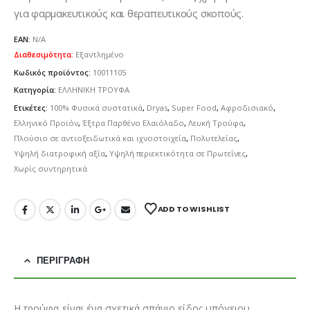
για φαρμακευτικούς και θεραπευτικούς σκοπούς.
EAN:
N/A
Διαθεσιμότητα:
Εξαντλημένο
Κωδικός προϊόντος:
10011105
Κατηγορία:
ΕΛΛΗΝΙΚΗ ΤΡΟΥΦΑ
Ετικέτες:
100% Φυσικά συστατικά
,
Dryas
,
Super Food
,
Αφροδισιακό
,
Ελληνικό Προϊόν
,
Έξτρα Παρθένο Ελαιόλαδο
,
Λευκή Τρούφα
,
Πλούσιο σε αντιοξειδωτικά και ιχνοστοιχεία
,
Πολυτελείας
,
Υψηλή διατροφική αξία
,
Υψηλή περιεκτικότητα σε Πρωτεΐνες
,
Χωρίς συντηρητικά
ADD TO WISHLIST
ΠΕΡΙΓΡΑΦΉ
Η τρούφα είναι ένα σχετικά σπάνιο είδος υπόγειου