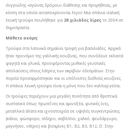
ιλιγγιώδης «αγώνας δρόμου» διάθεσης και προμήθειας, με
κόστη στα οποία ανταποκρίνονται λίγοι! Μια σπάνια ιταλική
λευκή τρούφα πουλήθηκε για
28 χιλιάδες λίρες
το 2004 σε
δημοπρασία.
Μάθετε ακόμη:
Τρούφα στα λατινικά σημαίνει τροφή για βασιλιάδες. Αρχικά
ήταν προνόμιο της γαλλικής κουζίνας, που συνόδευε εκλεκτά
φαγητά και γλυκά, προσφέροντας μυθικές γευστικές
απολαύσεις στους λάτρεις των ακριβών εδεσμάτων. Στην
πορεία προσαρμόστηκαν και οι υπόλοιπες διεθνείς κουζίνες.
Η σπάνια λευκή τρούφα είναι η μόνη που δεν καλλιεργείται.
Οι τρούφες περιέχουν μια μεγάλη ποσότητα από θρεπτικά
συστατικά όπως: πρωτεΐνες και αμινοξέα, φυτικές ίνες,
μεταλλικά άλατα και ιχνοστοιχεία σε υψηλές συγκεντρώσεις
(κάλιο, φώσφορο, σίδηρο, ασβέστιο, χαλκό, ψευδάργυρο,
μαγνήσιο, νάτριο) και βιταμίνες Β1, Β2, Β3, Β12, D. Στην