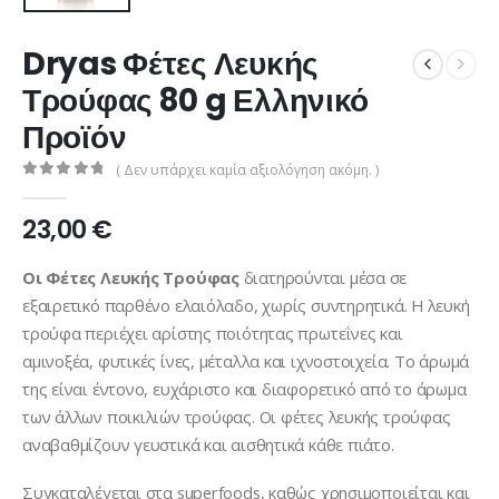
Dryas Φέτες Λευκής
Τρούφας 80 g Ελληνικό
Προϊόν
( Δεν υπάρχει καμία αξιολόγηση ακόμη. )
0
από 5
23,00
€
Οι Φέτες Λευκής Τρούφας
διατηρούνται μέσα σε
εξαιρετικό παρθένο ελαιόλαδο, χωρίς συντηρητικά. Η λευκή
τρούφα περιέχει αρίστης ποιότητας πρωτεΐνες και
αμινοξέα, φυτικές ίνες, μέταλλα και ιχνοστοιχεία. Το άρωμά
της είναι έντονο, ευχάριστο και διαφορετικό από το άρωμα
των άλλων ποικιλιών τρούφας. Οι φέτες λευκής τρούφας
αναβαθμίζουν γευστικά και αισθητικά κάθε πιάτο.
Συγκαταλέγεται στα superfoods, καθώς χρησιμοποιείται και