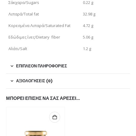
Σάκχαρα/Sugars
0.22 g
Λιπαρά/Total fat
32.98 g
Κορεσμένα Λιπαρά/Saturated Fat
4.72 g
Εδώδιμες ίνες/Dietary fiber
5.06 g
Αλάτι/Salt
1.2 g
ΕΠΙΠΛΈΟΝ ΠΛΗΡΟΦΟΡΊΕΣ
ΑΞΙΟΛΟΓΉΣΕΙΣ (0)
ΜΠΟΡΕΊ ΕΠΊΣΗΣ ΝΑ ΣΑΣ ΑΡΈΣΕΙ…