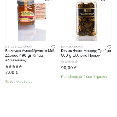
ΜΕΛΙ
,
ΜΕΛΙΣΣΟΚΟΜΙΚΑ
ΕΛΛΗΝΙΚΗ ΤΡΟΥΦΑ
Βιολογικό Ανεπεξέργαστο Μέλι
Dryas Φέτες Μαύρης Τρούφα
Δάσους 490 gr Κτήμα
500 g Ελληνικό Προϊόν
Αδαμάντινος
0
από 5
90,00
€
5.00
από 5
7,00
€
Παράδοση σε 2 έως 4 ημέρες
Άμεσα διαθέσιμο