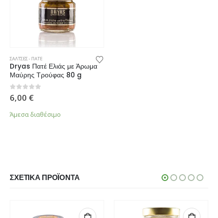
ΣΑΛΤΣΕΣ - ΠΑΤΕ
Dryas Πατέ Ελιάς με Άρωμα
Μαύρης Τρούφας 80 g
0
από 5
6,00
€
Άμεσα διαθέσιμο
ΣΧΕΤΙΚΆ ΠΡΟΪΌΝΤΑ