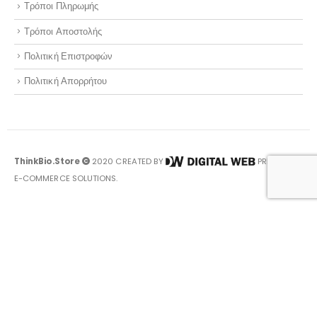
Τρόποι Πληρωμής
Τρόποι Αποστολής
Πολιτική Επιστροφών
Πολιτική Απορρήτου
ThinkBio.Store
2020 CREATED BY
PREMIUM
E-COMMERCE SOLUTIONS.
Optimized by Seraphinite Accelerator
Turns on site high speed to be attractive for people and search engines.