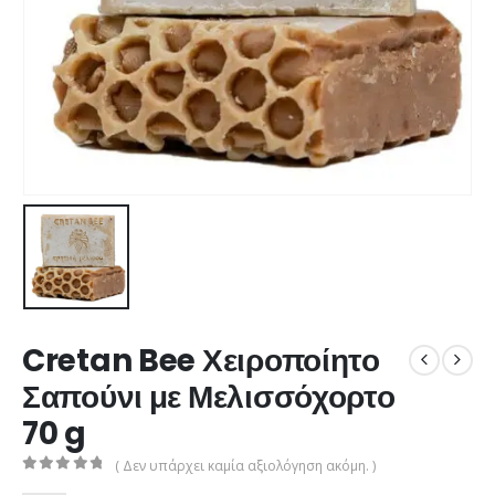
Cretan Bee Χειροποίητο
Σαπούνι με Μελισσόχορτο
70 g
( Δεν υπάρχει καμία αξιολόγηση ακόμη. )
0
από 5