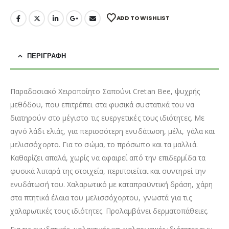
ADD TO WISHLIST
ΠΕΡΙΓΡΑΦΉ
Παραδοσιακό Χειροποίητο Σαπούνι Cretan Bee, ψυχρής
μεθόδου, που επιτρέπει στα φυσικά συστατικά του να
διατηρούν στο μέγιστο τις ευεργετικές τους ιδιότητες. Με
αγνό λάδι ελιάς, για περισσότερη ενυδάτωση, μέλι, γάλα και
μελισσόχορτο. Για το σώμα, το πρόσωπο και τα μαλλιά.
Καθαρίζει απαλά, χωρίς να αφαιρεί από την επιδερμίδα τα
φυσικά λιπαρά της στοιχεία, περιποιείται και συντηρεί την
ενυδάτωσή του. Χαλαρωτικό με καταπραϋντική δράση, χάρη
στα πτητικά έλαια του μελισσόχορτου, γνωστά για τις
χαλαρωτικές τους ιδιότητες. Προλαμβάνει δερματοπάθειες.