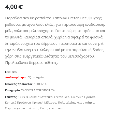
4,00
€
Παραδοσιακό Χειροποίητο Σαπούνι Cretan Bee, ψυχρής
μεθόδου, με αγνό λάδι ελιάς, για περισσότερη ενυδάτωση,
μέλι, γάλα και μελισσόχορτο. Για το σώμα, το πρόσωπο και
τα μαλλιά. Καθαρίζει απαλά, χωρίς να αφαιρεί τα φυσικά
λιπαρά στοιχεία του δέρματος, περιποιείται και συντηρεί
την ενυδάτωσή του. Χαλαρωτικό με καταπραϋντική δράση,
χάρη στις ευεργετικές ιδιότητες του μελισσόχορτου.
Προλαμβάνει δερματοπάθειες.
EAN:
N/A
Διαθεσιμότητα:
Εξαντλημένο
Κωδικός προϊόντος:
10013214
Κατηγορία:
ΣΑΠΟΥΝΙΑ ΧΕΙΡΟΠΟΙΗΤΑ
Ετικέτες:
100% Φυσικά συστατικά
,
Cretan Bee
,
Ελληνικό Προϊόν
,
Κρητικά Προϊόντα
,
Κρητική Μέλισσα
,
Πολυτελείας
,
Χειροποίητο
,
Χωρίς τεχνητά αρώματα
,
Χωρίς χρωστικές