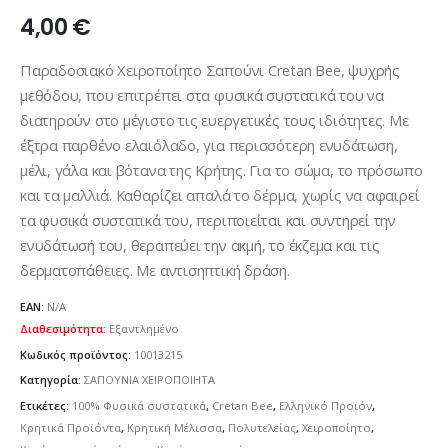
4,00
€
Παραδοσιακό Χειροποίητο Σαπούνι Cretan Bee, ψυχρής
μεθόδου, που επιτρέπει στα φυσικά συστατικά του να
διατηρούν στο μέγιστο τις ευεργετικές τους ιδιότητες. Με
έξτρα παρθένο ελαιόλαδο, για περισσότερη ενυδάτωση,
μέλι, γάλα και βότανα της Κρήτης. Για το σώμα, το πρόσωπο
και τα μαλλιά. Καθαρίζει απαλά το δέρμα, χωρίς να αφαιρεί
τα φυσικά συστατικά του, περιποιείται και συντηρεί την
ενυδάτωσή του, θεραπεύει την ακμή, το έκζεμα και τις
δερματοπάθειες. Με αντισηπτική δράση.
EAN:
N/A
Διαθεσιμότητα:
Εξαντλημένο
Κωδικός προϊόντος:
10013215
Κατηγορία:
ΣΑΠΟΥΝΙΑ ΧΕΙΡΟΠΟΙΗΤΑ
Ετικέτες:
100% Φυσικά συστατικά
,
Cretan Bee
,
Ελληνικό Προϊόν
,
Κρητικά Προϊόντα
,
Κρητική Μέλισσα
,
Πολυτελείας
,
Χειροποίητο
,