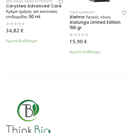
ΝΕΕΣ ΑΦΙΞΕΙΣ
,
ΦΡΟΝΤΙΔΑ ΠΡΟΣΩΠΟΥ
Carystea Advanced Care
Κρέμα ημέρας για κανονικές
Σ ΑΦΙΞΕΙΣ
ΤΟΝΟΣ ΑΛΟΝΝΗΣΟΥ
επιδερμίδες 50 ml
Alelma Λευκός τόνος
Alalunga Limited Edition
156 gr
0
από 5
34,82
€
0
από 5
15,90
€
Άμεσα διαθέσιμο
Άμεσα διαθέσιμο