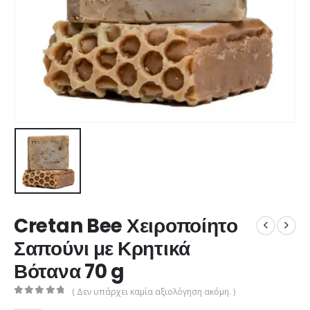
Cretan Bee Χειροποίητο
Σαπούνι με Κρητικά
Βότανα 70 g
( Δεν υπάρχει καμία αξιολόγηση ακόμη. )
0
από 5