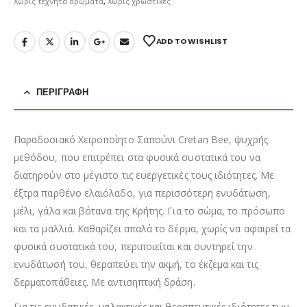
Χωρίς τεχνητά αρώματα
,
Χωρίς χρωστικές
ADD TO WISHLIST
ΠΕΡΙΓΡΑΦΉ
Παραδοσιακό Χειροποίητο Σαπούνι Cretan Bee, ψυχρής
μεθόδου, που επιτρέπει στα φυσικά συστατικά του να
διατηρούν στο μέγιστο τις ευεργετικές τους ιδιότητες. Με
έξτρα παρθένο ελαιόλαδο, για περισσότερη ενυδάτωση,
μέλι, γάλα και βότανα της Κρήτης. Για το σώμα, το πρόσωπο
και τα μαλλιά. Καθαρίζει απαλά το δέρμα, χωρίς να αφαιρεί τα
φυσικά συστατικά του, περιποιείται και συντηρεί την
ενυδάτωσή του, θεραπεύει την ακμή, το έκζεμα και τις
δερματοπάθειες. Με αντισηπτική δράση.
Για τις ενυδατικές, μαλακτικές και θεραπευτικές ιδιότητες των