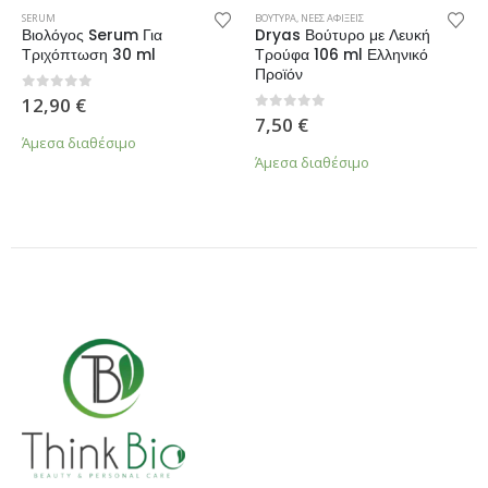
SERUM
ΒΟΥΤΥΡΑ
,
ΝΕΕΣ ΑΦΙΞΕΙΣ
Βιολόγος Serum Για
Dryas Βούτυρο με Λευκή
Τριχόπτωση 30 ml
Τρούφα 106 ml Ελληνικό
Προϊόν
0
από 5
12,90
€
0
από 5
7,50
€
Άμεσα διαθέσιμο
Άμεσα διαθέσιμο