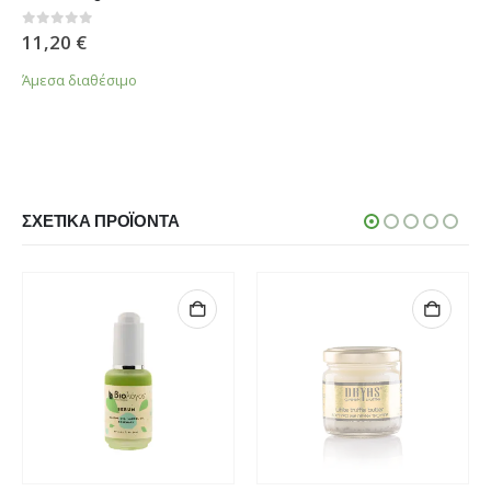
0
από 5
11,20
€
Άμεσα διαθέσιμο
ΣΧΕΤΙΚΆ ΠΡΟΪΌΝΤΑ