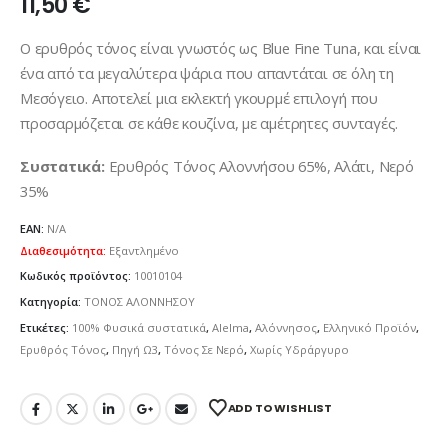
11,50
€
Ο ερυθρός τόνος είναι γνωστός ως Blue Fine Tuna, και είναι
ένα από τα μεγαλύτερα ψάρια που απαντάται σε όλη τη
Μεσόγειο. Αποτελεί μια εκλεκτή γκουρμέ επιλογή που
προσαρμόζεται σε κάθε κουζίνα, με αμέτρητες συνταγές.
Συστατικά:
Ερυθρός Τόνος Αλοννήσου 65%, Αλάτι, Νερό
35%
EAN:
N/A
Διαθεσιμότητα:
Εξαντλημένο
Κωδικός προϊόντος:
10010104
Κατηγορία:
ΤΟΝΟΣ ΑΛΟΝΝΗΣΟΥ
Ετικέτες:
100% Φυσικά συστατικά
,
Alelma
,
Αλόννησος
,
Ελληνικό Προϊόν
,
Ερυθρός Τόνος
,
Πηγή Ω3
,
Τόνος Σε Νερό
,
Χωρίς Υδράργυρο
ADD TO WISHLIST