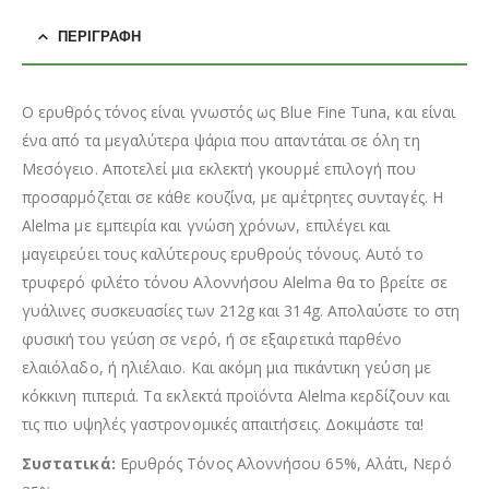
ΠΕΡΙΓΡΑΦΉ
Ο ερυθρός τόνος είναι γνωστός ως Blue Fine Tuna, και είναι
ένα από τα μεγαλύτερα ψάρια που απαντάται σε όλη τη
Μεσόγειο. Αποτελεί μια εκλεκτή γκουρμέ επιλογή που
προσαρμόζεται σε κάθε κουζίνα, με αμέτρητες συνταγές. Η
Alelma με εμπειρία και γνώση χρόνων, επιλέγει και
μαγειρεύει τους καλύτερους ερυθρούς τόνους. Αυτό το
τρυφερό φιλέτο τόνου Αλοννήσου Alelma θα το βρείτε σε
γυάλινες συσκευασίες των 212g και 314g. Απολαύστε το στη
φυσική του γεύση σε νερό, ή σε εξαιρετικά παρθένο
ελαιόλαδο, ή ηλιέλαιο. Και ακόμη μια πικάντικη γεύση με
κόκκινη πιπεριά. Τα εκλεκτά προϊόντα Alelma κερδίζουν και
τις πιο υψηλές γαστρονομικές απαιτήσεις. Δοκιμάστε τα!
Συστατικά:
Ερυθρός Τόνος Αλοννήσου 65%, Αλάτι, Νερό