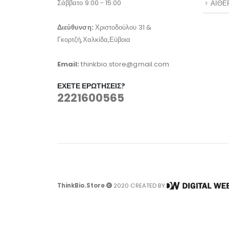
Σάββατο 9:00 - 15:00
ΑΙΘΕ
Διεύθυνση:
Χριστοδούλου 31 &
Γκορτζή,Χαλκίδα,Εύβοια
Email:
thinkbio.store@gmail.com
ΈΧΕΤΕ ΕΡΩΤΉΣΕΙΣ?
2221600565
ThinkBio.Store
2020 CREATED BY