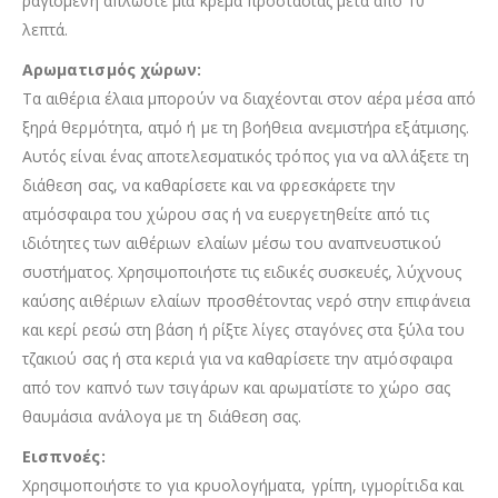
ραγισμένη απλώστε μία κρέμα προστασίας μετά από 10
λεπτά.
Αρωματισμός χώρων:
Τα αιθέρια έλαια μπορούν να διαχέονται στον αέρα μέσα από
ξηρά θερμότητα, ατμό ή με τη βοήθεια ανεμιστήρα εξάτμισης.
Αυτός είναι ένας αποτελεσματικός τρόπος για να αλλάξετε τη
διάθεση σας, να καθαρίσετε και να φρεσκάρετε την
ατμόσφαιρα του χώρου σας ή να ευεργετηθείτε από τις
ιδιότητες των αιθέριων ελαίων μέσω του αναπνευστικού
συστήματος. Χρησιμοποιήστε τις ειδικές συσκευές, λύχνους
καύσης αιθέριων ελαίων προσθέτοντας νερό στην επιφάνεια
και κερί ρεσώ στη βάση ή ρίξτε λίγες σταγόνες στα ξύλα του
τζακιού σας ή στα κεριά για να καθαρίσετε την ατμόσφαιρα
από τον καπνό των τσιγάρων και αρωματίστε το χώρο σας
θαυμάσια ανάλογα με τη διάθεση σας.
Εισπνοές:
Χρησιμοποιήστε το για κρυολογήματα, γρίπη, ιγμορίτιδα και