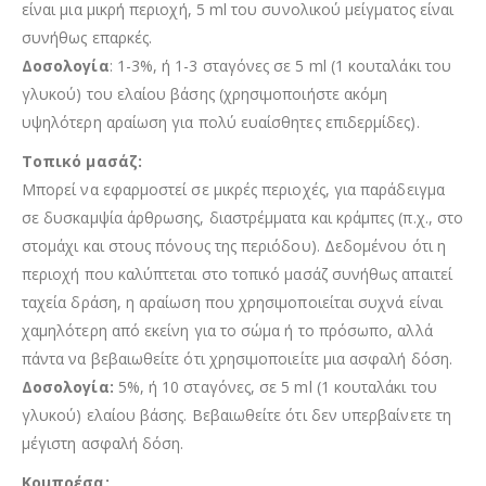
είναι μια μικρή περιοχή, 5 ml του συνολικού μείγματος είναι
συνήθως επαρκές.
Δοσολογία
: 1-3%, ή 1-3 σταγόνες σε 5 ml (1 κουταλάκι του
γλυκού) του ελαίου βάσης (χρησιμοποιήστε ακόμη
υψηλότερη αραίωση για πολύ ευαίσθητες επιδερμίδες).
Τοπικό μασάζ:
Μπορεί να εφαρμοστεί σε μικρές περιοχές, για παράδειγμα
σε δυσκαμψία άρθρωσης, διαστρέμματα και κράμπες (π.χ., στο
στομάχι και στους πόνους της περιόδου). Δεδομένου ότι η
περιοχή που καλύπτεται στο τοπικό μασάζ συνήθως απαιτεί
ταχεία δράση, η αραίωση που χρησιμοποιείται συχνά είναι
χαμηλότερη από εκείνη για το σώμα ή το πρόσωπο, αλλά
πάντα να βεβαιωθείτε ότι χρησιμοποιείτε μια ασφαλή δόση.
Δοσολογία:
5%, ή 10 σταγόνες, σε 5 ml (1 κουταλάκι του
γλυκού) ελαίου βάσης. Βεβαιωθείτε ότι δεν υπερβαίνετε τη
μέγιστη ασφαλή δόση.
Κομπρέσα: