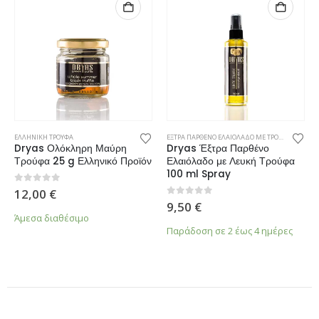
ΕΛΛΗΝΙΚΗ ΤΡΟΥΦΑ
ΕΞΤΡΑ ΠΑΡΘΕΝΟ ΕΛΑΙΟΛΑΔΟ ΜΕ ΤΡΟΥΦΑ
,
ΝΕΕΣ ΑΦ
Dryas Ολόκληρη Μαύρη
Dryas Έξτρα Παρθένο
Τρούφα 25 g Ελληνικό Προϊόν
Ελαιόλαδο με Λευκή Τρούφα
100 ml Spray
0
από 5
12,00
€
0
από 5
9,50
€
Άμεσα διαθέσιμο
Παράδοση σε 2 έως 4 ημέρες