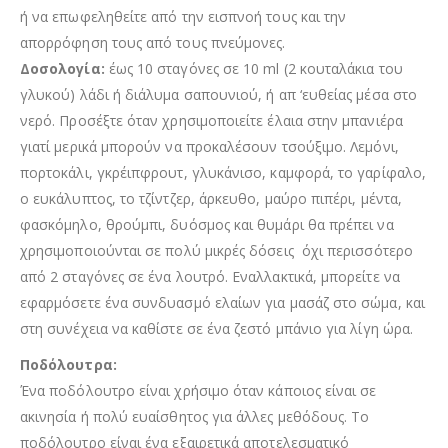
ή να επωφεληθείτε από την εισπνοή τους και την
απορρόφηση τους από τους πνεύμονες.
Δοσολογία:
έως 10 σταγόνες σε 10 ml (2 κουταλάκια του
γλυκού) λάδι ή διάλυμα σαπουνιού, ή απ ‘ευθείας μέσα στο
νερό. Προσέξτε όταν χρησιμοποιείτε έλαια στην μπανιέρα
γιατί μερικά μπορούν να προκαλέσουν τσούξιμο. Λεμόνι,
πορτοκάλι, γκρέιπφρουτ, γλυκάνισο, καμφορά, το γαρίφαλο,
ο ευκάλυπτος, το τζίντζερ, άρκευθο, μαύρο πιπέρι, μέντα,
φασκόμηλο, θρούμπι, δυόσμος και θυμάρι θα πρέπει να
χρησιμοποιούνται σε πολύ μικρές δόσεις όχι περισσότερο
από 2 σταγόνες σε ένα λουτρό. Εναλλακτικά, μπορείτε να
εφαρμόσετε ένα συνδυασμό ελαίων για μασάζ στο σώμα, και
στη συνέχεια να καθίστε σε ένα ζεστό μπάνιο για λίγη ώρα.
Ποδόλουτρα:
Ένα ποδόλουτρο είναι χρήσιμο όταν κάποιος είναι σε
ακινησία ή πολύ ευαίσθητος για άλλες μεθόδους. Το
ποδόλουτρο είναι ένα εξαιρετικά αποτελεσματικό