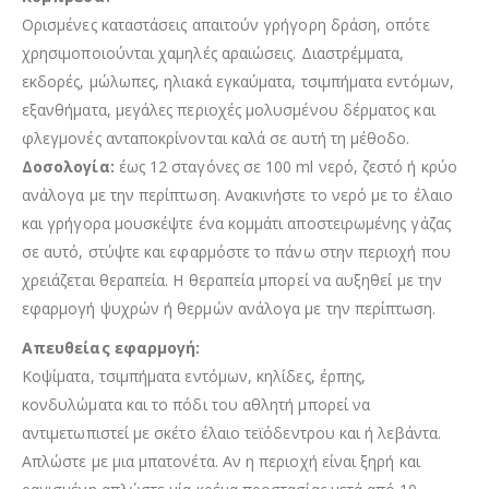
Ορισμένες καταστάσεις απαιτούν γρήγορη δράση, οπότε
χρησιμοποιούνται χαμηλές αραιώσεις. Διαστρέμματα,
εκδορές, μώλωπες, ηλιακά εγκαύματα, τσιμπήματα εντόμων,
εξανθήματα, μεγάλες περιοχές μολυσμένου δέρματος και
φλεγμονές ανταποκρίνονται καλά σε αυτή τη μέθοδο.
Δοσολογία:
έως 12 σταγόνες σε 100 ml νερό, ζεστό ή κρύο
ανάλογα με την περίπτωση. Ανακινήστε το νερό με το έλαιο
και γρήγορα μουσκέψτε ένα κομμάτι αποστειρωμένης γάζας
σε αυτό, στύψτε και εφαρμόστε το πάνω στην περιοχή που
χρειάζεται θεραπεία. Η θεραπεία μπορεί να αυξηθεί με την
εφαρμογή ψυχρών ή θερμών ανάλογα με την περίπτωση.
Απευθείας εφαρμογή:
Κοψίματα, τσιμπήματα εντόμων, κηλίδες, έρπης,
κονδυλώματα και το πόδι του αθλητή μπορεί να
αντιμετωπιστεί με σκέτο έλαιο τεϊόδεντρου και ή λεβάντα.
Απλώστε με μια μπατονέτα. Αν η περιοχή είναι ξηρή και