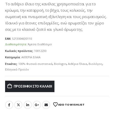
Το αιθέριο έλαιο της κανέλας χρησιμοποιείται για το
κρύωμα, την καταρροή, το βήχα, τους κολικούς, την
σωματική και πνευματική εξάντληση και τους ρευματισμούς.
Ιδανικό για άτονες επιδερμίδες, ενώ αρωματίζει τον χώρο
σας με το κλασικό ζεστό και γλυκό άρωμα της.
EAN:
5213004630110
Διαθεσιμότητα:
Άμεσα διαθέσιμο
Κωδικός προϊόντος:
10012230
Κατηγορία:
ΑΙΘΕΡΙΑ ΕΛΑΙΑ
Ετικέτες:
100% Φυσικά συστατικά
,
Biologos
,
Αιθέρια Έλαια
,
Βιολόγος
,
Ελληνικό Προϊόν
ΠΡΟΣΘΉΚΗ ΣΤΟ ΚΑΛΆΘΙ
ADD TO WISHLIST