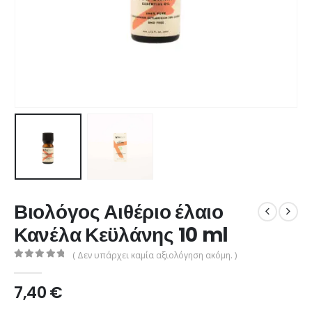
Βιολόγος Αιθέριο έλαιο
Κανέλα Κεϋλάνης 10 ml
( Δεν υπάρχει καμία αξιολόγηση ακόμη. )
0
από 5
7,40
€