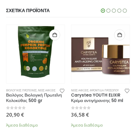
ΣΧΕΤΙΚΆ ΠΡΟΪΌΝΤΑ
ΒΙΟΛΟΓΙΚΕΣ ΠΡΩΤΕΙΝΕΣ
,
ΝΕΕΣ ΑΦΙΞΕΙΣ
ΝΕΕΣ ΑΦΙΞΕΙΣ
,
ΦΡΟΝΤΙΔΑ ΠΡΟΣΩΠΟΥ
Βιολόγος Βιολογική Πρωτεΐνη
Carystea YOUTH ELIXIR
Κολοκύθας 500 gr
Κρέμα αντιγήρανσης 50 ml
0
από 5
0
από 5
20,90
€
36,58
€
Άμεσα διαθέσιμο
Άμεσα διαθέσιμο