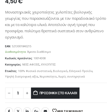
4,50
€
Μοναστηριακές χειροποίητες χυλοπίτες βιολογικής
γεωργίας που παρασκευάζονται με τον παραδοσιακό τρόπο
και με τα καλύτερα υλικά. Αποτελούν αγνή τροφή που
προσφέρει πολύτιμα θρεπτικά συστατικά στον ανθρώπινο
οργανισμό.
EAN:
5213001840215
Διαθεσιμότητα:
Άμεσα διαθέσιμο
Κωδικός προϊόντος:
10014308
Κατηγορίες:
ΝΕΕΣ ΑΦΙΞΕΙΣ
,
ΧΥΛΟΠΙΤΕΣ
Ετικέτες:
100% Φυσικά συστατικά
,
Βιολογικό
,
Ελληνικό Προϊόν
,
Υψηλή διατροφική αξία
,
Χειροποίητο
,
Χωρίς συντηρητικά
ΠΡΟΣΘΉΚΗ ΣΤΟ ΚΑΛΆΘΙ
ADD TO WISHLIST