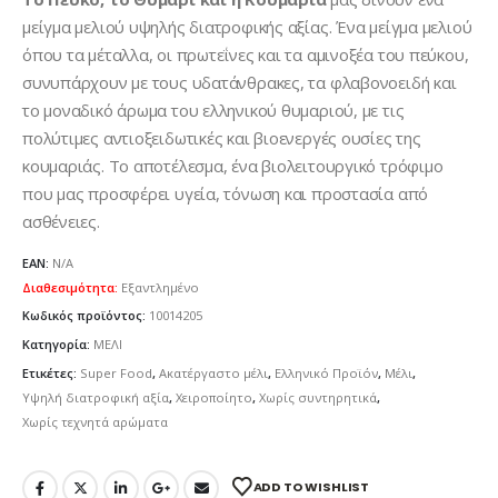
μείγμα μελιού υψηλής διατροφικής αξίας. Ένα μείγμα μελιού
όπου τα μέταλλα, οι πρωτεΐνες και τα αμινοξέα του πεύκου,
συνυπάρχουν με τους υδατάνθρακες, τα φλαβονοειδή και
το μοναδικό άρωμα του ελληνικού θυμαριού, με τις
πολύτιμες αντιοξειδωτικές και βιοενεργές ουσίες της
κουμαριάς. Το αποτέλεσμα, ένα βιολειτουργικό τρόφιμο
που μας προσφέρει υγεία, τόνωση και προστασία από
ασθένειες.
EAN:
N/A
Διαθεσιμότητα:
Εξαντλημένο
Κωδικός προϊόντος:
10014205
Κατηγορία:
ΜΕΛΙ
Ετικέτες:
Super Food
,
Ακατέργαστο μέλι
,
Ελληνικό Προϊόν
,
Μέλι
,
Υψηλή διατροφική αξία
,
Χειροποίητο
,
Χωρίς συντηρητικά
,
Χωρίς τεχνητά αρώματα
ADD TO WISHLIST