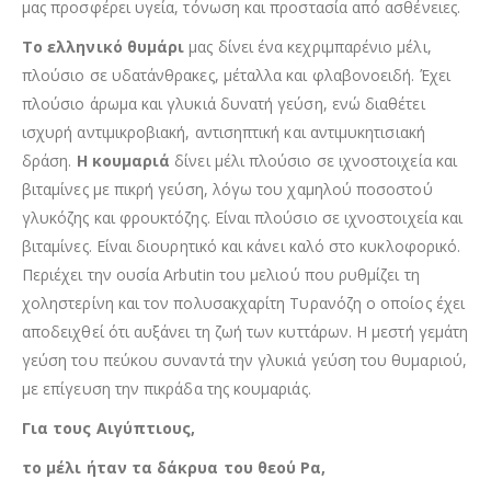
μας προσφέρει υγεία, τόνωση και προστασία από ασθένειες.
Το ελληνικό θυμάρι
μας δίνει ένα κεχριμπαρένιο μέλι,
πλούσιο σε υδατάνθρακες, μέταλλα και φλαβονοειδή. Έχει
πλούσιο άρωμα και γλυκιά δυνατή γεύση, ενώ διαθέτει
ισχυρή αντιμικροβιακή, αντισηπτική και αντιμυκητισιακή
δράση.
Η κουμαριά
δίνει μέλι πλούσιο σε ιχνοστοιχεία και
βιταμίνες με πικρή γεύση, λόγω του χαμηλού ποσοστού
γλυκόζης και φρουκτόζης. Είναι πλούσιο σε ιχνοστοιχεία και
βιταμίνες. Είναι διουρητικό και κάνει καλό στο κυκλοφορικό.
Περιέχει την ουσία Arbutin του μελιού που ρυθμίζει τη
χοληστερίνη και τον πολυσακχαρίτη Τυρανόζη ο οποίος έχει
αποδειχθεί ότι αυξάνει τη ζωή των κυττάρων. Η μεστή γεμάτη
γεύση του πεύκου συναντά την γλυκιά γεύση του θυμαριού,
με επίγευση την πικράδα της κουμαριάς.
Για τους Αιγύπτιους,
το μέλι ήταν τα δάκρυα του θεού Ρα,