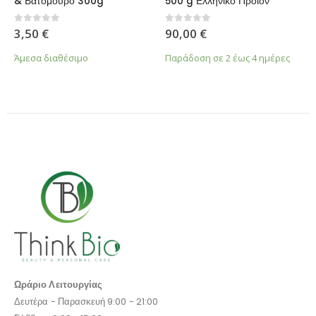
& Βατόμουρο 300g
500 g Ελληνικό Προϊόν
0
από 5
0
από 5
3,50
€
90,00
€
Άμεσα διαθέσιμο
Παράδοση σε 2 έως 4 ημέρες
Ωράριο Λειτουργίας
Δευτέρα - Παρασκευή 9:00 - 21:00