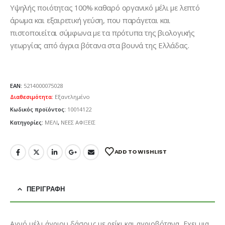
Υψηλής ποιότητας 100% καθαρό οργανικό μέλι με λεπτό
άρωμα και εξαιρετική γεύση, που παράγεται και
πιστοποιείται σύμφωνα με τα πρότυπα της βιολογικής
γεωργίας από άγρια βότανα στα βουνά της Ελλάδας.
EAN:
5214000075028
Διαθεσιμότητα:
Εξαντλημένο
Κωδικός προϊόντος:
10014122
Κατηγορίες:
ΜΕΛΙ
,
ΝΕΕΣ ΑΦΙΞΕΙΣ
ADD TO WISHLIST
ΠΕΡΙΓΡΑΦΉ
Αγνό μέλι άγριου δάσους με ρείκι και αγριοβότανα. Εχει μια