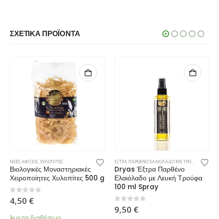
ΣΧΕΤΙΚΆ ΠΡΟΪΌΝΤΑ
ΝΕΕΣ ΑΦΙΞΕΙΣ
,
ΧΥΛΟΠΙΤΕΣ
ΕΞΤΡΑ ΠΑΡΘΕΝΟ ΕΛΑΙΟΛΑΔΟ ΜΕ ΤΡΟΥΦΑ
,
ΝΕΕΣ ΑΦ
Βιολογικές Μοναστηριακές
Dryas Έξτρα Παρθένο
Χειροποίητες Χυλοπίτες 500 g
Ελαιόλαδο με Λευκή Τρούφα
100 ml Spray
0
από 5
4,50
€
0
από 5
9,50
€
Άμεσα διαθέσιμο