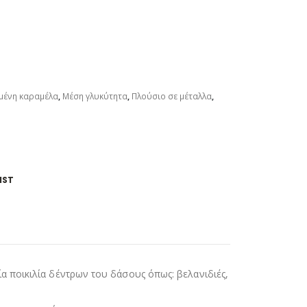
μένη καραμέλα
,
Μέση γλυκύτητα
,
Πλούσιο σε μέταλλα
,
IST
α ποικιλία δέντρων του δάσους όπως: βελανιδιές,