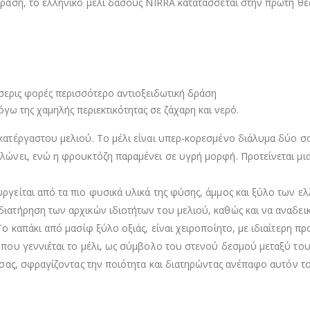
δράση, το ελληνικό μέλι δάσους NIRRA κατατάσσεται στην πρώτη θ
σσερις φορές περισσότερο αντιοξειδωτική δράση
όγω της χαμηλής περιεκτικότητας σε ζάχαρη και νερό.
κατέργαστου μελιού. Το μέλι είναι υπερ-κορεσμένο διάλυμα δύο σ
λλώνει, ενώ η φρουκτόζη παραμένει σε υγρή μορφή. Προτείνεται μι
ργείται από τα πιο φυσικά υλικά της φύσης, άμμος και ξύλο των ε
ιατήρηση των αρχικών ιδιοτήτων του μελιού, καθώς και να αναδεικ
Το καπάκι από μασίφ ξύλο οξιάς, είναι χειροποίητο, με ιδιαίτερη π
όπου γεννιέται το μέλι, ως σύμβολο του στενού δεσμού μεταξύ του
ή σας, σφραγίζοντας την ποιότητα και διατηρώντας ανέπαφο αυτόν 