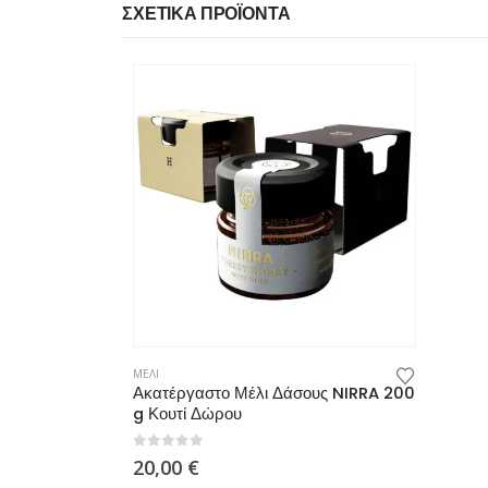
ΣΧΕΤΙΚΆ ΠΡΟΪΌΝΤΑ
ΜΕΛΙ
ΒΙΟΛΟΓΙΚ
ύφας 500 g
Ακατέργαστο Μέλι Δάσους NIRRA 200
Βιολόγ
g Κουτί Δώρου
500 gr
0
από 5
0
από 5
20,00
€
23,90