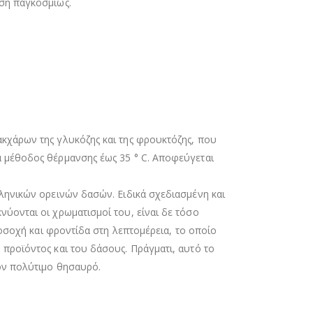
έση παγκοσμίως.
ακχάρων της γλυκόζης και της φρουκτόζης, που
α μέθοδος θέρμανσης έως 35 ° C. Αποφεύγεται
λληνικών ορεινών δασών. Ειδικά σχεδιασμένη και
νύονται οι χρωματισμοί του, είναι δε τόσο
ροσοχή και φροντίδα στη λεπτομέρεια, το οποίο
 προϊόντος και του δάσους. Πράγματι, αυτό το
τον πολύτιμο θησαυρό.