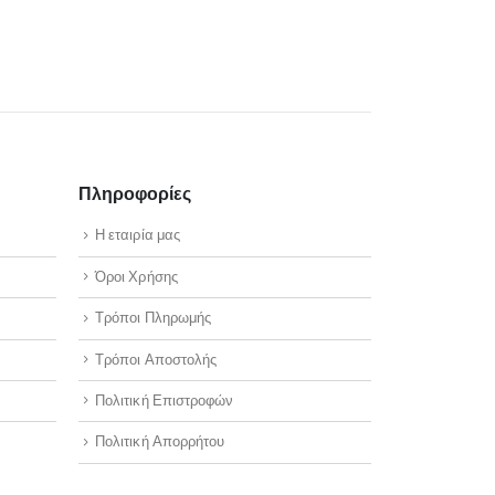
Άμεσα διαθέσιμο
Παράδοση σε 
Πληροφορίες
Η εταιρία μας
Όροι Χρήσης
Τρόποι Πληρωμής
Τρόποι Αποστολής
Πολιτική Επιστροφών
Πολιτική Απορρήτου