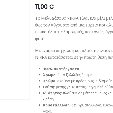
11,00
€
Το Μέλι Δάσους NIRRA είναι ένα μέλι με
έως τον Αύγουστο από μια ευρεία ποικιλ
πεύκα, έλατα, φλαμουριές, καστανιές, άγ
φυτά.
Με εξαιρετική γεύση και πλούσια αντιοξ
NIRRA κατατάσσεται στην πρώτη θέση πα
100% ακατέργαστο
Άρωμα
: ήπιο ξυλώδες άρωμα
Χρώμα
: σκούρο με πράσινους ιριδισμούς
Γεύση
: μέσης γλυκύτητας με χαμηλή οξύτ
Ιδιότητες
: πλούσιο σε μέταλλα με ως κα
δράση
Κρυστάλλωση
: δεν κρυσταλλώνει εύκολ
νερό.