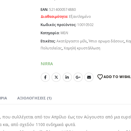
EAN:
5214000574880
Διαθεσιμότητα:
Εξαντλημένο
Κωδικός προϊόντος:
10010502
Κατηγορία:
ΜΕΛΙ
Ετικέτες:
Ακατέργαστο μέλι
,
Ήπιο αρωμα δάσους
,
Κα
Πολυτελείας
,
Χαμηλή κρυστάλλωση
NIRRA
ADD TO WISHL
ΙΡΊΑ
ΑΞΙΟΛΟΓΉΣΕΙΣ (1)
, που συλλέγεται από τον Απρίλιο έως τον Αύγουστο από μια ευρεί
α και, από σχεδόν 1100 ενδημικά φυτά.