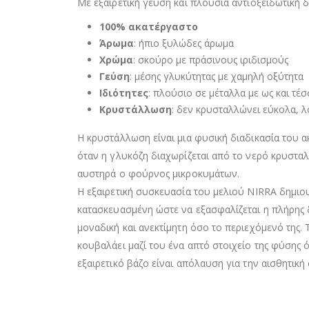
Με εξαιρετική γεύση και πλούσια αντιοξειδωτική 
100% ακατέργαστο
Άρωμα
: ήπιο ξυλώδες άρωμα
Χρώμα
: σκούρο με πράσινους ιριδισμούς
Γεύση
: μέσης γλυκύτητας με χαμηλή οξύτητα
Ιδιότητες
: πλούσιο σε μέταλλα με ως και τέ
Κρυστάλλωση
: δεν κρυσταλλώνει εύκολα, λ
Η κρυστάλλωση είναι μια φυσική διαδικασία του α
όταν η γλυκόζη διαχωρίζεται από το νερό κρυστα
αυστηρά ο φούρνος μικροκυμάτων.
Η εξαιρετική συσκευασία του μελιού NIRRA δημιου
κατασκευασμένη ώστε να εξασφαλίζεται η πλήρης δ
μοναδική και ανεκτίμητη όσο το περιεχόμενό της. 
κουβαλάει μαζί του ένα απτό στοιχείο της φύσης 
εξαιρετικό βάζο είναι απόλαυση για την αισθητικ