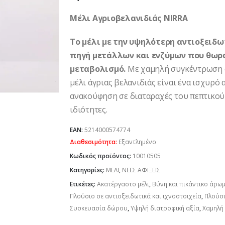
Μέλι Αγριοβελανιδιάς NIRRA
Το μέλι με την υψηλότερη αντιοξειδω
πηγή μετάλλων και ενζύμων που θωρα
μεταβολισμό.
Με χαμηλή συγκέντρωση φ
μέλι άγριας βελανιδιάς είναι ένα ισχυρό
ανακούφηση σε διαταραχές του πεπτικού 
ιδιότητες.
EAN:
5214000574774
Διαθεσιμότητα:
Εξαντλημένο
Κωδικός προϊόντος:
10010505
Κατηγορίες:
ΜΕΛΙ
,
ΝΕΕΣ ΑΦΙΞΕΙΣ
Ετικέτες:
Ακατέργαστο μέλι
,
Βύνη και πικάντικο άρ
Πλούσιο σε αντιοξειδωτικά και ιχνοστοιχεία
,
Πλούσι
Συσκευασία δώρου
,
Υψηλή διατροφική αξία
,
Χαμηλή