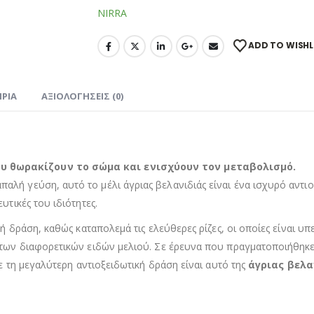
NIRRA
ADD TO WISHL
ΙΡΊΑ
ΑΞΙΟΛΟΓΉΣΕΙΣ (0)
υ θωρακίζουν το σώμα και ενισχύουν τον μεταβολισμό.
λή γεύση, αυτό το μέλι άγριας βελανιδιάς είναι ένα ισχυρό αντι
υτικές του ιδιότητες.
κή δράση, καθώς καταπολεμά τις ελεύθερες ρίζες, οι οποίες είναι 
 των διαφορετικών ειδών μελιού. Σε έρευνα που πραγματοποιήθηκε
με τη μεγαλύτερη αντιοξειδωτική δράση είναι αυτό της
άγριας βελα