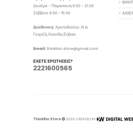
Ωράριο Λειτουργίας
ΜΑΚΡ
Δευτέρα - Παρασκευή 9:00 - 21:00
Σάββατο 9:00 - 15:00
ΑΙΘΕ
Διεύθυνση:
Χριστοδούλου 31 &
Γκορτζή,Χαλκίδα,Εύβοια
Email:
thinkbio.store@gmail.com
ΈΧΕΤΕ ΕΡΩΤΉΣΕΙΣ?
2221600565
ThinkBio.Store
2020 CREATED BY