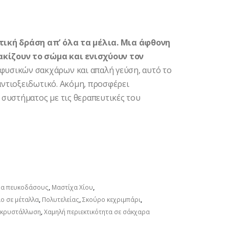
τική δράση απ’ όλα τα μέλια. Μια άφθονη
κίζουν το σώμα και ενισχύουν τον
υσικών σακχάρων και απαλή γεύση, αυτό το
 αντιοξειδωτικό. Ακόμη, προσφέρει
συστήματος με τις θεραπευτικές του
ωμα πευκοδάσους
,
Μαστίχα Χίου
,
ο σε μέταλλα
,
Πολυτελείας
,
Σκούρο κεχριμπάρι
,
 κρυστάλλωση
,
Χαμηλή περιεκτικότητα σε σάκχαρα