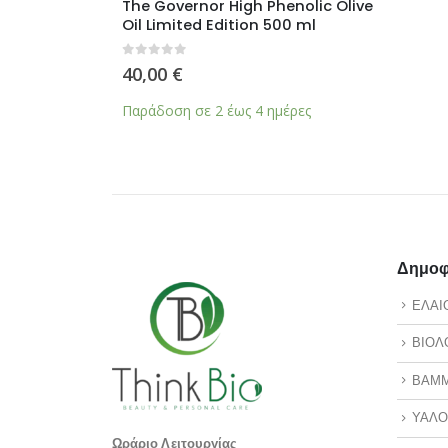
λτός 150mg
The Governor High Phenolic Olive
Caryst
Oil Limited Edition 500 ml
0
από 5
46,87
0
από 5
40,00
€
υσα
Άμεσα 
Παράδοση σε 2 έως 4 ημέρες
€.
Δημοφι
ΕΛΑΙ
ΒΙΟΛ
ΒΑΜ
ΥΑΛΟ