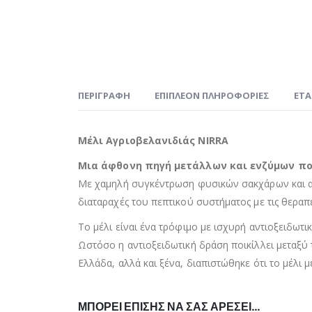
ΠΕΡΙΓΡΑΦΉ
ΕΠΙΠΛΈΟΝ ΠΛΗΡΟΦΟΡΊΕΣ
ΕΤΑ
Μέλι Αγριοβελανιδιάς NIRRA
Μια άφθονη πηγή μετάλλων και ενζύμων πο
Με χαμηλή συγκέντρωση φυσικών σακχάρων και απα
διαταραχές του πεπτικού συστήματος με τις θεραπε
Το μέλι είναι ένα τρόφιμο με ισχυρή αντιοξειδωτι
Ωστόσο η αντιοξειδωτική δράση ποικίλλει μεταξύ
Ελλάδα, αλλά και ξένα, διαπιστώθηκε ότι το μέλι 
ΜΠΟΡΕΊ ΕΠΊΣΗΣ ΝΑ ΣΑΣ ΑΡΈΣΕΙ…