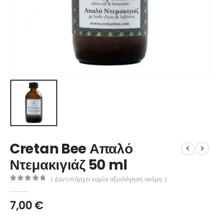
Cretan Bee Απαλό
Ντεμακιγιάζ 50 ml
( Δεν υπάρχει καμία αξιολόγηση ακόμη. )
0
από 5
7,00
€