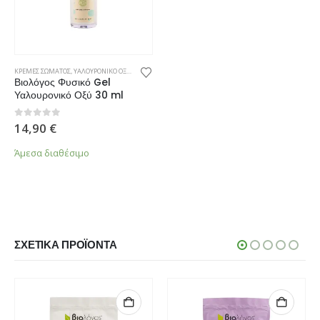
ΚΡΕΜΕΣ ΣΩΜΑΤΟΣ
,
ΥΑΛΟΥΡΟΝΙΚΟ ΟΞΥ
,
ΦΡΟΝΤΙΔΑ ΠΡΟΣΩΠΟΥ
Βιολόγος Φυσικό Gel
Υαλουρονικό Οξύ 30 ml
0
από 5
14,90
€
Άμεσα διαθέσιμο
ΣΧΕΤΙΚΆ ΠΡΟΪΌΝΤΑ