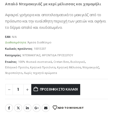
Απαλό Ντεμακιγιάζ με κερί μέλισσας και χαμομήλι
Αφαιρεί γρήγορα και αποτελεσματικά το μακιγιάζ από το
πρόσωπο και την ευαίσθητη περιοχή των ματιών και αφήνει
το δέρμα απαλό και ενυδατωμένο.
EAN:
N/A
Διαθεσιμότητα:
Άμεσα διαθέσιμο
Κωδικός προϊόντος:
10013207
Κατηγορίες:
ΝΤΕΜΑΚΙΓΙΑΖ
,
ΦΡΟΝΤΙΔΑ ΠΡΟΣΩΠΟΥ
Ετικέτες:
100% Φυσικά συστατικά
,
Cretan Bee
,
Βιολογικό
,
Ελληνικό Προϊόν
,
Κρητικά Προϊόντα
,
Κρητική Μέλισσα
,
Ντεμακιγιάζ
,
Χειροποίητο
,
Χωρίς τεχνητά αρώματα
ΠΡΟΣΘΉΚΗ ΣΤΟ ΚΑΛΆΘΙ
ADD TO WISHLIST