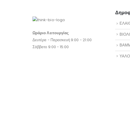
Δημοφι
ΕΛΑΙ
Ωράριο Λειτουργίας
ΒΙΟΛ
Δευτέρα - Παρασκευή 9:00 - 21:00
ΒΑΜ
Σάββατο 9:00 - 15:00
ΥΑΛΟ
Διεύθυνση:
Χριστοδούλου 31 &
ΜΑΚΡ
Γκορτζή,Χαλκίδα,Εύβοια
ΑΙΘΕ
Email:
thinkbio.store@gmail.com
ΈΧΕΤΕ ΕΡΩΤΉΣΕΙΣ?
2221600565