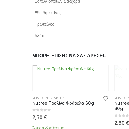
Εκ των οποίων Σάκχαρα
Εδώδιμες Ίνες
Πρωτείνες
Αλάτι
ΜΠΟΡΕΊ ΕΠΊΣΗΣ ΝΑ ΣΑΣ ΑΡΈΣΕΙ…
ΜΠΑΡΕΣ
,
ΝΕΕΣ ΑΦΙΞΕΙΣ
ΜΠΑΡΕΣ
,
Nutree Πραλίνα Φράουλα 60g
Nutree
60g
0
από 5
2,30
€
0
από 5
2,30
€
Άμεσα διαθέσιμο