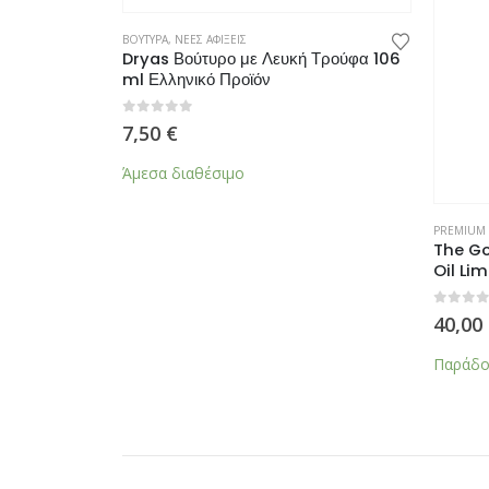
ΙΔΑ
,
ΦΡΟΝΤΙΔΑ ΠΡΟΣΩΠΟΥ
ΒΟΥΤΥΡΑ
,
ΝΕΕΣ ΑΦΙΞΕΙΣ
PREMIUM
ty Tools
Dryas Βούτυρο με Λευκή Τρούφα 106
The Go
ml Ελληνικό Προϊόν
Oil Li
0
από 5
0
από 5
7,50
€
40,00
Άμεσα διαθέσιμο
Παράδοσ