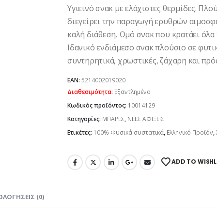
Υγιεινό σνακ με ελάχιστες θερμίδες. Πλο
διεγείρει την παραγωγή ερυθρών αιμοσ
καλή διάθεση. Ωμό σνακ που κρατάει όλα
Ιδανικό ενδιάμεσο σνακ πλούσιο σε φυτικ
συντηρητικά, χρωστικές, ζάχαρη και πρό
EAN:
5214002019020
Διαθεσιμότητα:
Εξαντλημένο
Κωδικός προϊόντος:
10014129
Κατηγορίες:
ΜΠΑΡΕΣ
,
ΝΕΕΣ ΑΦΙΞΕΙΣ
Ετικέτες:
100% Φυσικά συστατικά
,
Ελληνικό Προϊόν
,
ADD TO WISHL
ΟΛΟΓΉΣΕΙΣ (0)