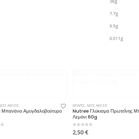
38g
7.7g
9.9g
0.011g
ΝΕΕΣ ΑΦΙΞΕΙΣ
ΜΠΑΡΕΣ
,
ΝΕΕΣ ΑΦΙΞΕΙΣ
 Μπανάνα Αμυγδαλοβούτυρο
Nutree Γλύκισμα Πρωτεΐνης Μ
Λεμόνι 60g
0
από 5
2,50
€