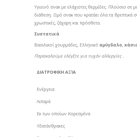
Υγιεινό σνακ με ελάχιστες θερμίδες. Πλούσιο σε
διάθεση. Ωμό σνακ που κρατάει όλα τα θρεπτικά σ
χρωστικές, ζάχαρη και πρόσθετα.
Συστατικά
Βασιλικοί χουρμάδες, Ελληνικό
αμύγδαλο
,
κάσι
Παρακαλούμε ελέγξτε για τυχόν αλλεργίες .
ΔΙΑΤΡΟΦΙΚΗ ΑΞΊΑ
Ενέργεια
Λιπαρά
Εκ των οποίων Κορεσμένα
Υδατάνθρακες