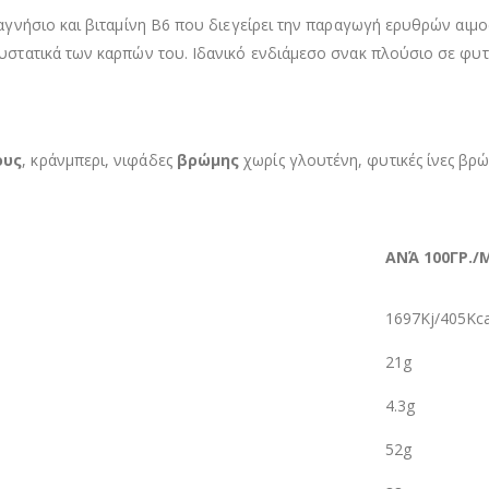
 μαγνήσιο και βιταμίνη Β6 που διεγείρει την παραγωγή ερυθρών α
υστατικά των καρπών του. Ιδανικό ενδιάμεσο σνακ πλούσιο σε φυτικ
ους
, κράνμπερι, νιφάδες
βρώμης
χωρίς γλουτένη, φυτικές ίνες βρ
ΑΝΆ 100ΓΡ./
1697Kj/405Kca
21g
4.3g
52g