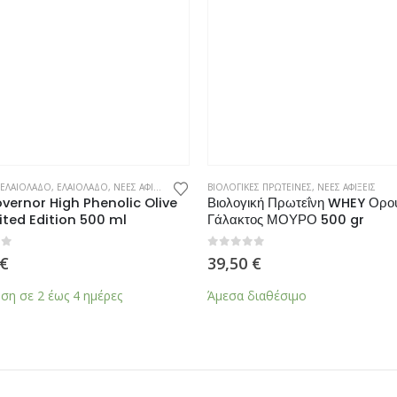
 ΕΛΑΙΟΛΑΔΟ
,
ΕΛΑΙΟΛΑΔΟ
,
ΝΕΕΣ ΑΦΙΞΕΙΣ
ΒΙΟΛΟΓΙΚΕΣ ΠΡΩΤΕΙΝΕΣ
,
ΝΕΕΣ ΑΦΙΞΕΙΣ
vernor High Phenolic Olive
Βιολογική Πρωτεΐνη WHEY Ορο
mited Edition 500 ml
Γάλακτος ΜΟΥΡΟ 500 gr
0
από 5
€
39,50
€
η σε 2 έως 4 ημέρες
Άμεσα διαθέσιμο