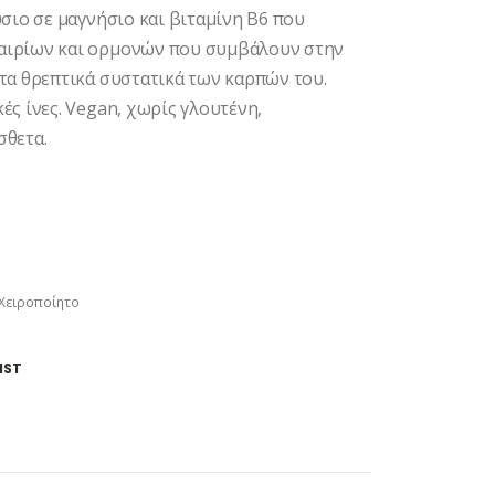
ύσιο σε μαγνήσιο και βιταμίνη Β6 που
φαιρίων και ορμονών που συμβάλουν στην
 τα θρεπτικά συστατικά των καρπών του.
ές ίνες. Vegan, χωρίς γλουτένη,
σθετα.
Χειροποίητο
IST