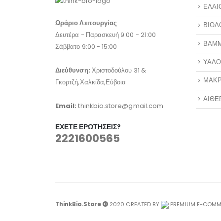
ΕΛΑΙ
Ωράριο Λειτουργίας
ΒΙΟΛ
Δευτέρα - Παρασκευή 9:00 - 21:00
ΒΑΜ
Σάββατο 9:00 - 15:00
ΥΑΛΟ
Διεύθυνση:
Χριστοδούλου 31 &
ΜΑΚΡ
Γκορτζή,Χαλκίδα,Εύβοια
ΑΙΘΕ
Email:
thinkbio.store@gmail.com
ΈΧΕΤΕ ΕΡΩΤΉΣΕΙΣ?
2221600565
ThinkBio.Store
2020 CREATED BY
PREMIUM E-COMME