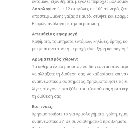
εντόμων, εξανθήματα, μεγάλες περιοχές μολυσμέν
Δοσολογία:
έως 12 σταγόνες σε 100 ml νερό, ζεσ
αποστειρωμένης γάζας σε αυτό, στύψτε και εφαρμ
θερμών ανάλογα με την περίπτωση.
Απευθείας εφαρμογή:
Κοψίματα, τσιμπήματα εντόμων, κηλίδες, έρπης, κ
μια μπατονέτα. Αν η περιοχή είναι ξηρή και ραγισ
Αρωματισμός χώρων:
Τα αιθέρια έλαια μπορούν να διαχέονται στον αέρα
να αλλάξετε τη διάθεση σας, να καθαρίσετε και ν
αναπνευστικού συστήματος. Χρησιμοποιήστε τις ει
λίγες σταγόνες στα ξύλα του τζακιού σας ή στα κ
τη διάθεση σας.
Εισπνοές:
Χρησιμοποιήστε το για κρυολογήματα, γρίπη, ιγμ
αναπνευστικού ή σε συναισθηματικά προβλήματα. Χ