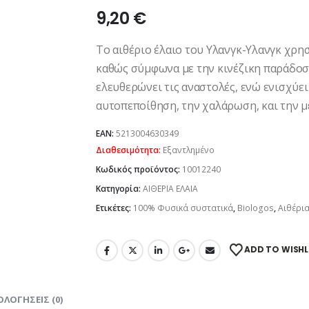
9,20
€
Το αιθέριο έλαιο του Υλανγκ-Υλανγκ χρη
καθώς σύμφωνα με την κινέζικη παράδοσ
ελευθερώνει τις αναστολές, ενώ ενισχύει 
αυτοπεποίθηση, την χαλάρωση, και την με
EAN:
5213004630349
Διαθεσιμότητα:
Εξαντλημένο
Κωδικός προϊόντος:
10012240
Κατηγορία:
ΑΙΘΕΡΙΑ ΕΛΑΙΑ
Ετικέτες:
100% Φυσικά συστατικά
,
Biologos
,
Αιθέρια
ADD TO WISHL
ΟΛΟΓΉΣΕΙΣ (0)