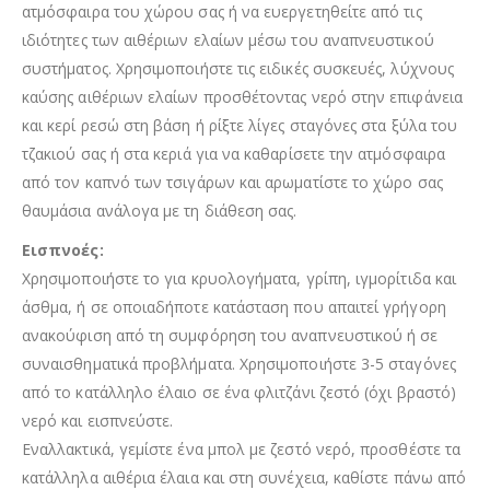
ατμόσφαιρα του χώρου σας ή να ευεργετηθείτε από τις
ιδιότητες των αιθέριων ελαίων μέσω του αναπνευστικού
συστήματος. Χρησιμοποιήστε τις ειδικές συσκευές, λύχνους
καύσης αιθέριων ελαίων προσθέτοντας νερό στην επιφάνεια
και κερί ρεσώ στη βάση ή ρίξτε λίγες σταγόνες στα ξύλα του
τζακιού σας ή στα κεριά για να καθαρίσετε την ατμόσφαιρα
από τον καπνό των τσιγάρων και αρωματίστε το χώρο σας
θαυμάσια ανάλογα με τη διάθεση σας.
Εισπνοές:
Χρησιμοποιήστε το για κρυολογήματα, γρίπη, ιγμορίτιδα και
άσθμα, ή σε οποιαδήποτε κατάσταση που απαιτεί γρήγορη
ανακούφιση από τη συμφόρηση του αναπνευστικού ή σε
συναισθηματικά προβλήματα. Χρησιμοποιήστε 3-5 σταγόνες
από το κατάλληλο έλαιο σε ένα φλιτζάνι ζεστό (όχι βραστό)
νερό και εισπνεύστε.
Εναλλακτικά, γεμίστε ένα μπολ με ζεστό νερό, προσθέστε τα
κατάλληλα αιθέρια έλαια και στη συνέχεια, καθίστε πάνω από