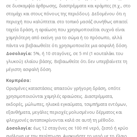
σε δυσκαμψία άρθρωσης, διαστρέμματα και κράμπες (π.χ., στο
στομάχι και στους πόνους της περιόδου). Δεδομένου ότι η
περιοχή που καλύπτεται στο τοπικό μασάζ συνήθως απαιτεί
ταχεία δράση, η αραίωση που χρησιμοποιείται συχνά είναι
χαμηλότερη από εκείνη για το σώμα ή το πρόσωπο, αλλά
πάντα να βεβαιωθείτε ότι χρησιμοποιείτε μια ασφαλή δόση.
Δοσολογία:
5%, ή 10 σταγόνες, σε 5 ml (1 κουταλάκι του
γλυκού) ελαίου βάσης. Βεβαιωθείτε ότι δεν υπερβαίνετε τη
μέγιστη ασφαλή δόση.
Κομπρέσα:
Ορισμένες καταστάσεις απαιτούν γρήγορη δράση, οπότε
χρησιμοποιούνται χαμηλές αραιώσεις. Διαστρέμματα,
εκδορές, μώλωπες, ηλιακά εγκαύματα, τσιμπήματα εντόμων,
εξανθήματα, μεγάλες περιοχές μολυσμένου δέρματος και
φλεγμονές ανταποκρίνονται καλά σε αυτή τη μέθοδο.
Δοσολογία:
έως 12 σταγόνες σε 100 ml νερό, ζεστό ή κρύο
ανάλογα με την περίπτωση. Ανακινήστε το νερό με το έλαιο