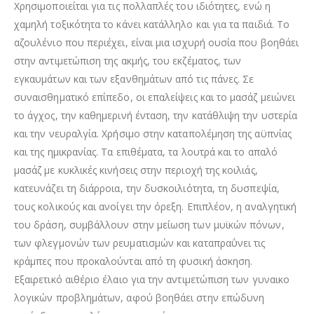
Χρησιμοποιείται για τις πολλαπλές του ιδιότητες, ενώ η
χαμηλή τοξικότητα το κάνει κατάλληλο και για τα παιδιά. Το
αζουλένιο που περιέχει, είναι μια ισχυρή ουσία που βοηθάει
στην αντιμετώπιση της ακμής, του εκζέματος, των
εγκαυμάτων και των εξανθημάτων από τις πάνες. Σε
συναισθηματικό επίπεδο, οι επαλείψεις και το μασάζ μειώνει
το άγχος, την καθημερινή ένταση, την κατάθλιψη την υστερία
και την νευραλγία. Χρήσιμο στην καταπολέμηση της αϋπνίας
και της ημικρανίας. Τα επιθέματα, τα λουτρά και το απαλό
μασάζ με κυκλικές κινήσεις στην περιοχή της κοιλιάς,
κατευνάζει τη διάρροια, την δυσκοιλιότητα, τη δυσπεψία,
τους κολικούς και ανοίγει την όρεξη. Επιπλέον, η αναλγητική
του δράση, συμβάλλουν στην μείωση των μυϊκών πόνων,
των φλεγμονών των ρευματισμών και καταπραΰνει τις
κράμπες που προκαλούνται από τη φυσική άσκηση.
Εξαιρετικό αιθέριο έλαιο για την αντιμετώπιση των γυναικο
λογικών προβλημάτων, αφού βοηθάει στην επώδυνη