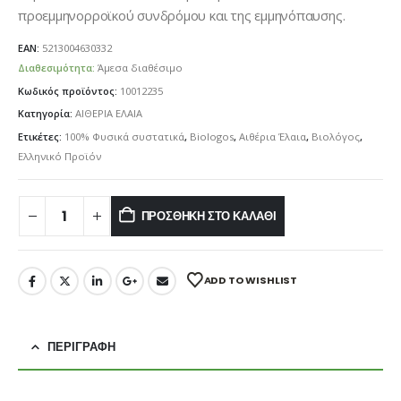
προεμμηνορροϊκού συνδρόμου και της εμμηνόπαυσης.
EAN:
5213004630332
Διαθεσιμότητα:
Άμεσα διαθέσιμο
Κωδικός προϊόντος:
10012235
Κατηγορία:
ΑΙΘΕΡΙΑ ΕΛΑΙΑ
Ετικέτες:
100% Φυσικά συστατικά
,
Biologos
,
Αιθέρια Έλαια
,
Βιολόγος
,
Ελληνικό Προϊόν
ΠΡΟΣΘΉΚΗ ΣΤΟ ΚΑΛΆΘΙ
ADD TO WISHLIST
ΠΕΡΙΓΡΑΦΉ