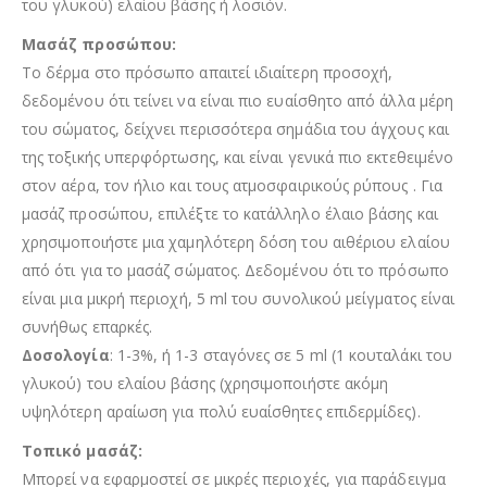
του γλυκού) ελαίου βάσης ή λοσιόν.
Μασάζ προσώπου:
Το δέρμα στο πρόσωπο απαιτεί ιδιαίτερη προσοχή,
δεδομένου ότι τείνει να είναι πιο ευαίσθητο από άλλα μέρη
του σώματος, δείχνει περισσότερα σημάδια του άγχους και
της τοξικής υπερφόρτωσης, και είναι γενικά πιο εκτεθειμένο
στον αέρα, τον ήλιο και τους ατμοσφαιρικούς ρύπους . Για
μασάζ προσώπου, επιλέξτε το κατάλληλο έλαιο βάσης και
χρησιμοποιήστε μια χαμηλότερη δόση του αιθέριου ελαίου
από ότι για το μασάζ σώματος. Δεδομένου ότι το πρόσωπο
είναι μια μικρή περιοχή, 5 ml του συνολικού μείγματος είναι
συνήθως επαρκές.
Δοσολογία
: 1-3%, ή 1-3 σταγόνες σε 5 ml (1 κουταλάκι του
γλυκού) του ελαίου βάσης (χρησιμοποιήστε ακόμη
υψηλότερη αραίωση για πολύ ευαίσθητες επιδερμίδες).
Τοπικό μασάζ:
Μπορεί να εφαρμοστεί σε μικρές περιοχές, για παράδειγμα