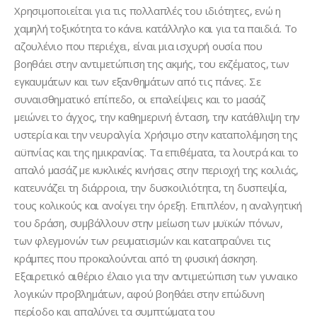
Χρησιμοποιείται για τις πολλαπλές του ιδιότητες, ενώ η
χαμηλή τοξικότητα το κάνει κατάλληλο και για τα παιδιά. Το
αζουλένιο που περιέχει, είναι μια ισχυρή ουσία που
βοηθάει στην αντιμετώπιση της ακμής, του εκζέματος, των
εγκαυμάτων και των εξανθημάτων από τις πάνες. Σε
συναισθηματικό επίπεδο, οι επαλείψεις και το μασάζ
μειώνει το άγχος, την καθημερινή ένταση, την κατάθλιψη την
υστερία και την νευραλγία. Χρήσιμο στην καταπολέμηση της
αϋπνίας και της ημικρανίας. Τα επιθέματα, τα λουτρά και το
απαλό μασάζ με κυκλικές κινήσεις στην περιοχή της κοιλιάς,
κατευνάζει τη διάρροια, την δυσκοιλιότητα, τη δυσπεψία,
τους κολικούς και ανοίγει την όρεξη. Επιπλέον, η αναλγητική
του δράση, συμβάλλουν στην μείωση των μυϊκών πόνων,
των φλεγμονών των ρευματισμών και καταπραΰνει τις
κράμπες που προκαλούνται από τη φυσική άσκηση.
Εξαιρετικό αιθέριο έλαιο για την αντιμετώπιση των γυναικο
λογικών προβλημάτων, αφού βοηθάει στην επώδυνη
περίοδο και απαλύνει τα συμπτώματα του