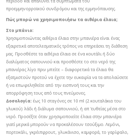
περίοδο και απαλύνει τα συμπτώματα του
προεμμηνορροϊκού συνδρόμου και της εμμηνόπαυσης.
Πώς μπορώ να χρησιμοποιήσω τα αιθέρια έλαια;
Στο μπάνιο:
Χρησιμοποιώντας αιθέρια έλαια στην μπανιέρα είναι ένας
εξαιρετικά αποτελεσματικός τρόπος να επηρεάσει τη διάθεση
μας. Προσθέστε τα αιθέρια έλαια σε ένα κουτάλι ή δύο
διαλύματος σαπουνιού και προσθέστε το στο νερό της
μπανιέρας λίγο πριν μπείτε – διαφορετικά τα έλαια θα
εξατμιστούν προτού να έχετε την ευκαιρία να τα απολαύσετε
ή να επωφεληθείτε από την εισπνοή τους και την
απορρόφηση τους από τους πνεύμονες.
Δοσολογία:
έως 10 σταγόνες σε 10 ml (2 κουταλάκια του
γλυκού) λάδι ή διάλυμα σαπουνιού, ή απ ‘ευθείας μέσα στο
νερό. Προσέξτε όταν χρησιμοποιείτε έλαια στην μπανιέρα
γιατί μερικά μπορούν να προκαλέσουν τσούξιμο. Λεμόνι,
πορτοκάλι, γκρέιπφρουτ, γλυκάνισο, καμφορά, το γαρίφαλο,