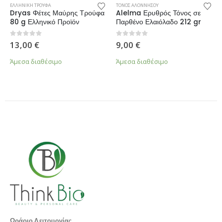
ΕΛΛΗΝΙΚΗ ΤΡΟΥΦΑ
ΤΟΝΟΣ ΑΛΟΝΝΗΣΟΥ
Dryas Φέτες Μαύρης Τρούφα
Alelma Ερυθρός Τόνος σε
80 g Ελληνικό Προϊόν
Παρθένο Ελαιόλαδο 212 gr
0
από 5
0
από 5
13,00
€
9,00
€
Άμεσα διαθέσιμο
Άμεσα διαθέσιμο
Ωράριο Λειτουργίας