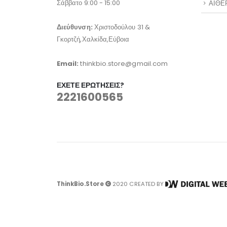
Σάββατο 9:00 - 15:00
ΑΙΘΕ
Διεύθυνση:
Χριστοδούλου 31 &
Γκορτζή,Χαλκίδα,Εύβοια
Email:
thinkbio.store@gmail.com
ΈΧΕΤΕ ΕΡΩΤΉΣΕΙΣ?
2221600565
ThinkBio.Store
2020 CREATED BY