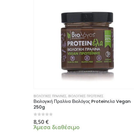
ΒΙΟΛΟΓΙΚΕΣ ΠΡΑΛΙΝΕΣ
,
ΒΙΟΛΟΓΙΚΕΣ ΠΡΩΤΕΙΝΕΣ
Βιολογική Πραλίνα Βιολόγος Proteinελα Vegan
250g
0
από 5
8,50
€
Άμεσα διαθέσιμο