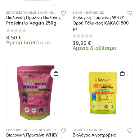
ΒΙΟΛΟΓΙΚΕΣ ΠΡΑΛΙΝΕΣ
,
ΒΙΟΛΟΓΙΚΕΣ ΠΡΩΤΕΙΝΕΣ
ΒΙΟΛΟΓΙΚΕΣ ΠΡΩΤΕΙΝΕΣ
Βιολογική Πραλίνα Βιολόγος
Βιολογική Πρωτεΐνη WHEY
Proteinελα Vegan 250g
Ορού Γάλακτος KAKAO 500
gr
0
από 5
8,50
€
Άμεσα διαθέσιμο
0
από 5
39,90
€
Άμεσα διαθέσιμο
ΒΙΟΛΟΓΙΚΕΣ ΠΡΩΤΕΙΝΕΣ
,
ΝΕΕΣ ΑΦΙΞΕΙΣ
ΒΙΟΛΟΓΙΚΕΣ ΠΡΩΤΕΙΝΕΣ
Βιολογική Πρωτεΐνη WHEY
Βιολόγος Αιγοπρόβεια