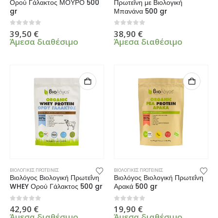
Ορού Γάλακτος ΜΟΥΡΟ 500
Πρωτεΐνη με Βιολογική
gr
Μπανάνα 500 gr
0
από 5
0
από 5
39,50
€
38,90
€
Άμεσα διαθέσιμο
Άμεσα διαθέσιμο
ΒΙΟΛΟΓΙΚΕΣ ΠΡΩΤΕΙΝΕΣ
ΒΙΟΛΟΓΙΚΕΣ ΠΡΩΤΕΙΝΕΣ
Βιολόγος Βιολογική Πρωτεΐνη
Βιολόγος Βιολογική Πρωτεΐνη
WHEY Ορού Γάλακτος 500 gr
Αρακά 500 gr
0
από 5
0
από 5
42,90
€
19,90
€
Άμεσα διαθέσιμο
Άμεσα διαθέσιμο