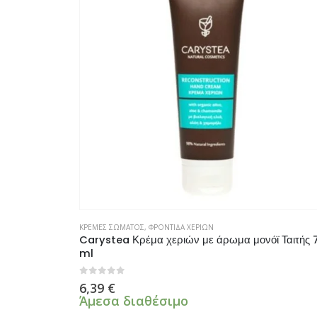
ΚΡΕΜΕΣ ΣΩΜΑΤΟΣ
,
ΦΡΟΝΤΙΔΑ ΧΕΡΙΩΝ
Carystea Κρέμα χεριών με άρωμα μονόϊ Ταιτής 
ml
0
από 5
6,39
€
Άμεσα διαθέσιμο