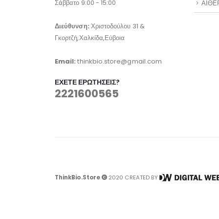
Σάββατο 9:00 - 15:00
ΑΙΘΕ
Διεύθυνση:
Χριστοδούλου 31 &
Γκορτζή,Χαλκίδα,Εύβοια
Email:
thinkbio.store@gmail.com
ΈΧΕΤΕ ΕΡΩΤΉΣΕΙΣ?
2221600565
ThinkBio.Store
2020 CREATED BY