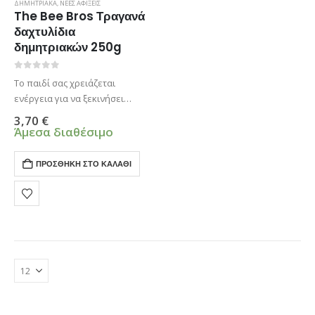
ΔΗΜΗΤΡΙΑΚΑ
,
ΝΕΕΣ ΑΦΙΞΕΙΣ
The Bee Bros Τραγανά
δαχτυλίδια
δημητριακών 250g
0
από 5
Το παιδί σας χρειάζεται
ενέργεια για να ξεκινήσει
σωστά την ημέρα του. Τα
3,70
€
παιδικά δημητριακά The Bee
Άμεσα διαθέσιμο
Bros έχουν προσαρμοστεί στις
διατροφικές ανάγκες των
ΠΡΟΣΘΉΚΗ ΣΤΟ ΚΑΛΆΘΙ
μικρών παιδιών.