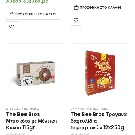
Άμεσα διαθέσιμο
γευστικό, σοκολατένιο, χωρίς
ζάχαρη και φοινικέλαιο.
ΠΡΟΣΘΉΚΗ ΣΤΟ ΚΑΛΆΘΙ
ζάχαρη και φοινικέλαιο.
ΠΡΟΣΘΉΚΗ ΣΤΟ ΚΑΛΆΘΙ
ΜΠΙΣΚΟΤΑ
,
ΝΕΕΣ ΑΦΙΞΕΙΣ
ΔΗΜΗΤΡΙΑΚΑ
,
ΝΕΕΣ ΑΦΙΞΕΙΣ
The Bee Bros
The Bee Bros Τραγανά
Μπισκότα με Μέλι και
δαχτυλίδια
Κακάο 115gr
δημητριακών 12x250g