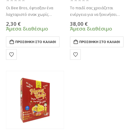
0
από 5
0
από 5
Οι Bee Bros, έφτιαξαν ένα
Το παιδί σας χρειάζεται
λαχταριστό σνακ χωρίς
ενέργεια για να ξεκινήσει
προσθήκη ζάχαρης,
σωστά την ημέρα του. Τα
2,30
€
38,00
€
αναμειγνύοντας το μέλι με το
παιδικά δημητριακά The Bee
Άμεσα διαθέσιμο
Άμεσα διαθέσιμο
κακάο!
Bros έχουν προσαρμοστεί στις
διατροφικές ανάγκες των
ΠΡΟΣΘΉΚΗ ΣΤΟ ΚΑΛΆΘΙ
ΠΡΟΣΘΉΚΗ ΣΤΟ ΚΑΛΆΘΙ
μικρών παιδιών.