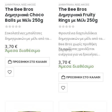
ΔΗΜΗΤΡΙΑΚΑ
,
ΝΕΕΣ ΑΦΙΞΕΙΣ
ΔΗΜΗΤΡΙΑΚΑ
,
ΝΕΕΣ ΑΦΙΞΕΙΣ
The Bee Bros
The Bee Bros
Δημητριακά Choco
Δημητριακά Fruity
Balls με Μέλι 250g
Rings με Μέλι 250g
0
από 5
0
από 5
Σοκολατένιες μπαλίτσες
Φρουτένια δαχτυλιδάκια
δημητριακών με μέλι από τα
δημητριακών με μέλι από τα
Bee Bros χωρίς προθήκη
Bee Bros χωρίς προθήκη
3,70
€
Το παιδί σας χρειάζεται
ζάχαρης!
ζάχαρης!
Άμεσα διαθέσιμο
ενέργεια για να ξεκινήσει
σωστά την ημέρα του. Τα
3,70
€
ΠΡΟΣΘΉΚΗ ΣΤΟ ΚΑΛΆΘΙ
παιδικά δημητριακά The Bee
Άμεσα διαθέσιμο
Bros έχουν…
ΠΡΟΣΘΉΚΗ ΣΤΟ ΚΑΛΆΘΙ