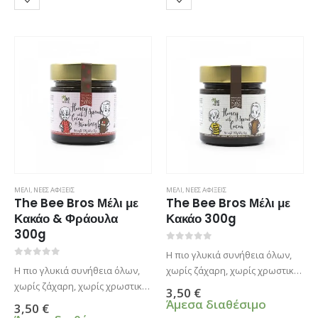
ΜΕΛΙ
,
ΝΕΕΣ ΑΦΙΞΕΙΣ
ΜΕΛΙ
,
ΝΕΕΣ ΑΦΙΞΕΙΣ
The Bee Bros Μέλι με
The Bee Bros Μέλι με
Κακάο & Φράουλα
Κακάο 300g
300g
0
από 5
Η πιο γλυκιά συνήθεια όλων,
0
από 5
Η πιο γλυκιά συνήθεια όλων,
χωρίς ζάχαρη, χωρίς χρωστικές
χωρίς ζάχαρη, χωρίς χρωστικές
και άλλες γλυκαντικές ουσίες!
3,50
€
και άλλες γλυκαντικές ουσίες!
Ένα άλειμμα υγιεινό και πολύ
Άμεσα διαθέσιμο
3,50
€
Ένα άλειμμα υγιεινό και πολύ
γευστικό, σοκολατένιο, χωρίς