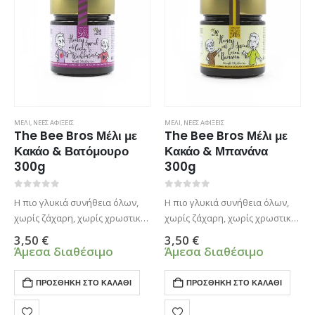
ΜΕΛΙ
,
ΝΕΕΣ ΑΦΙΞΕΙΣ
ΜΕΛΙ
,
ΝΕΕΣ ΑΦΙΞΕΙΣ
The Bee Bros Μέλι με
The Bee Bros Μέλι με
Κακάο & Βατόμουρο
Κακάο & Μπανάνα
300g
300g
0
από 5
0
από 5
Η πιο γλυκιά συνήθεια όλων,
Η πιο γλυκιά συνήθεια όλων,
χωρίς ζάχαρη, χωρίς χρωστικές
χωρίς ζάχαρη, χωρίς χρωστικές
και άλλες γλυκαντικές ουσίες!
και άλλες γλυκαντικές ουσίες!
3,50
€
3,50
€
Ένα άλειμμα υγιεινό και πολύ
Ένα άλειμμα υγιεινό και πολύ
Άμεσα διαθέσιμο
Άμεσα διαθέσιμο
γευστικό, σοκολατένιο, χωρίς
γευστικό, σοκολατένιο, χωρίς
ζάχαρη και φοινικέλαιο.
ζάχαρη και φοινικέλαιο.
ΠΡΟΣΘΉΚΗ ΣΤΟ ΚΑΛΆΘΙ
ΠΡΟΣΘΉΚΗ ΣΤΟ ΚΑΛΆΘΙ
Λαχταριστή Κρέμα Μελιού με
Κακάο και Βατόμουρο!