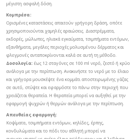
μέγιστη ασφαλή δόση.
Κομπρέσα:
Ορισμένες καταστάσεις απαιτούν γρήγορη δράση, οπότε
χρησιμοποιούνται χαμηλές αραιώσεις. Διαστρέμματα,
εκδορές, μώλωπες, ηλιακά εγκαύματα, τσιμπήματα εντόμων,
εξανθήματα, μεγάλες περιοχές μολυσμένου δέρματος και
φλεγμονές ανταποκρίνονται καλά σε αυτή τη μέθοδο.
Δοσολογία:
έως 12 σταγόνες σε 100 ml νερό, ζεστό ή κρύο
ανάλογα με την περίπτωση. Ανακινήστε το νερό με το έλαιο
και γρήγορα μουσκέψτε ένα κομμάτι αποστειρωμένης γάζας
σε αυτό, στύψτε και εφαρμόστε το πάνω στην περιοχή που
χρειάζεται θεραπεία. Η θεραπεία μπορεί να αυξηθεί με την
εφαρμογή ψυχρών ή θερμών ανάλογα με την περίπτωση.
Απευθείας εφαρμογή:
Κοψίματα, τσιμπήματα εντόμων, κηλίδες, έρπης,
κονδυλώματα και το πόδι του αθλητή μπορεί να
αντιμετωπιστεί με σκέτο έλαιο τεϊόδεντρου και ή λεβάντα.