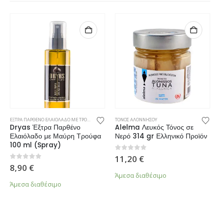
ΕΞΤΡΑ ΠΑΡΘΕΝΟ ΕΛΑΙΟΛΑΔΟ ΜΕ ΤΡΟΥΦΑ
,
ΝΕΕΣ ΑΦΙΞΕΙΣ
ΤΟΝΟΣ ΑΛΟΝΝΗΣΟΥ
Dryas Έξτρα Παρθένο
Alelma Λευκός Τόνος σε
Ελαιόλαδο με Μαύρη Τρούφα
Νερό 314 gr Ελληνικό Προϊόν
100 ml (Spray)
0
από 5
11,20
€
0
από 5
8,90
€
Άμεσα διαθέσιμο
Άμεσα διαθέσιμο