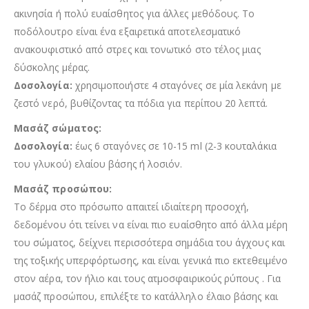
ακινησία ή πολύ ευαίσθητος για άλλες μεθόδους. Το
ποδόλουτρο είναι ένα εξαιρετικά αποτελεσματικό
ανακουφιστικό από στρες και τονωτικό στο τέλος μιας
δύσκολης μέρας.
Δοσολογία:
χρησιμοποιήστε 4 σταγόνες σε μία λεκάνη με
ζεστό νερό, βυθίζοντας τα πόδια για περίπου 20 λεπτά.
Μασάζ σώματος:
Δοσολογία:
έως 6 σταγόνες σε 10-15 ml (2-3 κουταλάκια
του γλυκού) ελαίου βάσης ή λοσιόν.
Μασάζ προσώπου:
Το δέρμα στο πρόσωπο απαιτεί ιδιαίτερη προσοχή,
δεδομένου ότι τείνει να είναι πιο ευαίσθητο από άλλα μέρη
του σώματος, δείχνει περισσότερα σημάδια του άγχους και
της τοξικής υπερφόρτωσης, και είναι γενικά πιο εκτεθειμένο
στον αέρα, τον ήλιο και τους ατμοσφαιρικούς ρύπους . Για
μασάζ προσώπου, επιλέξτε το κατάλληλο έλαιο βάσης και