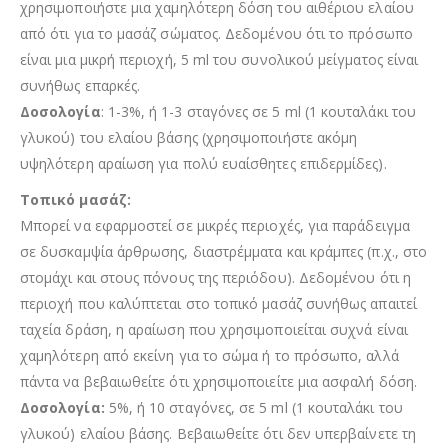
χρησιμοποιήστε μια χαμηλότερη δόση του αιθέριου ελαίου
από ότι για το μασάζ σώματος. Δεδομένου ότι το πρόσωπο
είναι μια μικρή περιοχή, 5 ml του συνολικού μείγματος είναι
συνήθως επαρκές.
Δοσολογία
: 1-3%, ή 1-3 σταγόνες σε 5 ml (1 κουταλάκι του
γλυκού) του ελαίου βάσης (χρησιμοποιήστε ακόμη
υψηλότερη αραίωση για πολύ ευαίσθητες επιδερμίδες).
Τοπικό μασάζ:
Μπορεί να εφαρμοστεί σε μικρές περιοχές, για παράδειγμα
σε δυσκαμψία άρθρωσης, διαστρέμματα και κράμπες (π.χ., στο
στομάχι και στους πόνους της περιόδου). Δεδομένου ότι η
περιοχή που καλύπτεται στο τοπικό μασάζ συνήθως απαιτεί
ταχεία δράση, η αραίωση που χρησιμοποιείται συχνά είναι
χαμηλότερη από εκείνη για το σώμα ή το πρόσωπο, αλλά
πάντα να βεβαιωθείτε ότι χρησιμοποιείτε μια ασφαλή δόση.
Δοσολογία:
5%, ή 10 σταγόνες, σε 5 ml (1 κουταλάκι του
γλυκού) ελαίου βάσης. Βεβαιωθείτε ότι δεν υπερβαίνετε τη