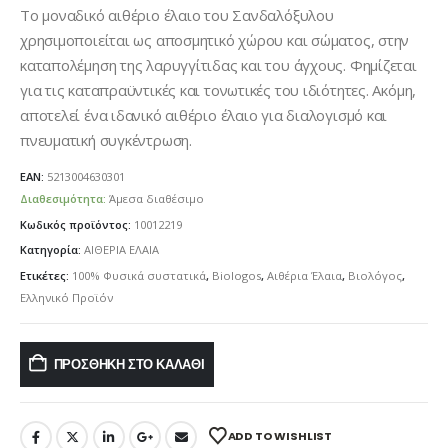
Το μοναδικό αιθέριο έλαιο του Σανδαλόξυλου
χρησιμοποιείται ως αποσμητικό χώρου και σώματος, στην
καταπολέμηση της λαρυγγίτιδας και του άγχους. Φημίζεται
για τις καταπραϋντικές και τονωτικές του ιδιότητες. Ακόμη,
αποτελεί ένα ιδανικό αιθέριο έλαιο για διαλογισμό και
πνευματική συγκέντρωση.
EAN:
5213004630301
Διαθεσιμότητα:
Άμεσα διαθέσιμο
Κωδικός προϊόντος:
10012219
Κατηγορία:
ΑΙΘΕΡΙΑ ΕΛΑΙΑ
Ετικέτες:
100% Φυσικά συστατικά
,
Biologos
,
Αιθέρια Έλαια
,
Βιολόγος
,
Ελληνικό Προϊόν
ΠΡΟΣΘΉΚΗ ΣΤΟ ΚΑΛΆΘΙ
ADD TO WISHLIST