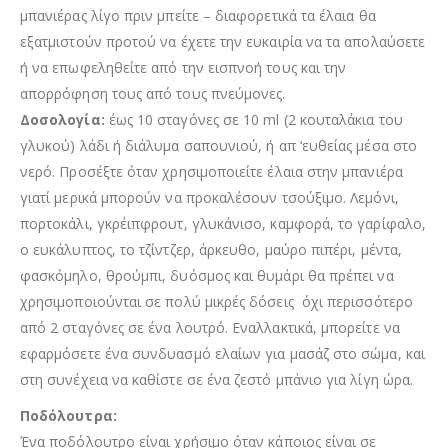
μπανιέρας λίγο πριν μπείτε – διαφορετικά τα έλαια θα
εξατμιστούν προτού να έχετε την ευκαιρία να τα απολαύσετε
ή να επωφεληθείτε από την εισπνοή τους και την
απορρόφηση τους από τους πνεύμονες.
Δοσολογία:
έως 10 σταγόνες σε 10 ml (2 κουταλάκια του
γλυκού) λάδι ή διάλυμα σαπουνιού, ή απ ‘ευθείας μέσα στο
νερό. Προσέξτε όταν χρησιμοποιείτε έλαια στην μπανιέρα
γιατί μερικά μπορούν να προκαλέσουν τσούξιμο. Λεμόνι,
πορτοκάλι, γκρέιπφρουτ, γλυκάνισο, καμφορά, το γαρίφαλο,
ο ευκάλυπτος, το τζίντζερ, άρκευθο, μαύρο πιπέρι, μέντα,
φασκόμηλο, θρούμπι, δυόσμος και θυμάρι θα πρέπει να
χρησιμοποιούνται σε πολύ μικρές δόσεις όχι περισσότερο
από 2 σταγόνες σε ένα λουτρό. Εναλλακτικά, μπορείτε να
εφαρμόσετε ένα συνδυασμό ελαίων για μασάζ στο σώμα, και
στη συνέχεια να καθίστε σε ένα ζεστό μπάνιο για λίγη ώρα.
Ποδόλουτρα:
Ένα ποδόλουτρο είναι χρήσιμο όταν κάποιος είναι σε